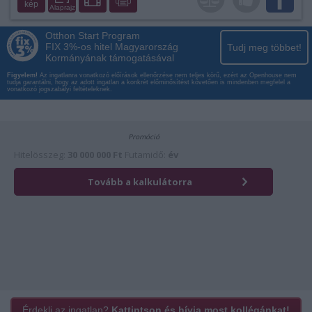
kép
Alaprajz
Otthon Start Program
FIX 3%-os hitel Magyarország
Tudj meg többet!
Kormányának támogatásával
Figyelem!
Az ingatlanra vonatkozó előírások ellenőrzése nem teljes körű, ezért az Openhouse nem
tudja garantálni, hogy az adott ingatlan a konkrét előminősítést követően is mindenben megfelel a
vonatkozó jogszabályi feltételeknek.
Érdekli az ingatlan?
Kattintson és hívja most kollégánkat!