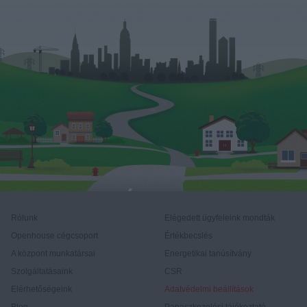
Rólunk
Elégedett ügyfeleink mondták
Openhouse cégcsoport
Értékbecslés
A központ munkatársai
Energetikai tanúsítvány
Szolgáltatásaink
CSR
Elérhetőségeink
Adatvédelmi beállítások