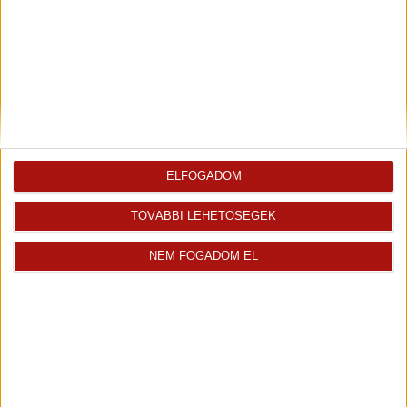
Tisztelt Érdeklődők! Engedjék meg, hogy bemutatkozzam: Bencik...
Kiemelt ingatlanértékesítő
+36 70 467 7324
marton.bencik@oh.hu
Magyar
ELFOGADOM
Visszahívást kérek erről az
E-mail tájékoztatót kérek
ingatlanról az értékesítőtől
erről az ingatlanról
TOVÁBBI LEHETŐSÉGEK
NEM FOGADOM EL
Térkép
+
-