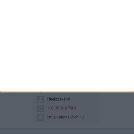
Almási István (hitel)
57 éves vagyok, már 10 éve
foglalkozom...
Hitelszakértő
+36 30 949 7064
istvan.almasi@oh.hu