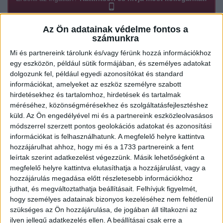
Az Ön adatainak védelme fontos a
számunkra
Ügyvitel típusa:
Eladó
Mi és partnereink tárolunk és/vagy férünk hozzá információkhoz
Ingatlan típusa:
Társasházi lakás
egy eszközön, például sütik formájában, és személyes adatokat
dolgozunk fel, például egyedi azonosítókat és standard
Ingatlan állapota:
Jó
információkat, amelyeket az eszköz személyre szabott
hirdetésekhez és tartalomhoz, hirdetések és tartalmak
Építési mód:
Tégla
méréséhez, közönségmérésekhez és szolgáltatásfejlesztéshez
Fűtési mód:
HÉRA/Konvektor
küld.
Az Ön engedélyével mi és a partnereink eszközleolvasásos
módszerrel szerzett pontos geolokációs adatokat és azonosítási
2
Lakótér mérete:
52 m
információkat is felhasználhatunk. A megfelelő helyre kattintva
hozzájárulhat ahhoz, hogy mi és a 1733 partnereink a fent
Közművek:
Összközműves
leírtak szerint adatkezelést végezzünk. Másik lehetőségként a
megfelelő helyre kattintva elutasíthatja a hozzájárulást, vagy a
Építés éve:
1965
hozzájárulás megadása előtt részletesebb információkhoz
Szobák:
2 db
juthat, és megváltoztathatja beállításait.
Felhívjuk figyelmét,
hogy személyes adatainak bizonyos kezeléséhez nem feltétlenül
Hálószobák:
2 db
szükséges az Ön hozzájárulása, de jogában áll tiltakozni az
ilyen jellegű adatkezelés ellen. A beállításai csak erre a