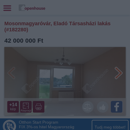
Mosonmagyaróvár, Eladó Társasházi lakás
(#182280)
42 000 000 Ft
+14
kép
Alaprajz
Otthon Start Program
FIX 3%-os hitel Magyarország
Tudj meg többet!