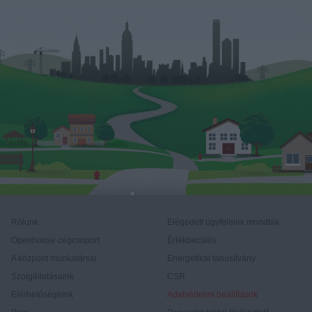
Rólunk
Elégedett ügyfeleink mondták
Openhouse cégcsoport
Értékbecslés
A központ munkatársai
Energetikai tanúsítvány
Szolgáltatásaink
CSR
Elérhetőségeink
Adatvédelmi beállítások