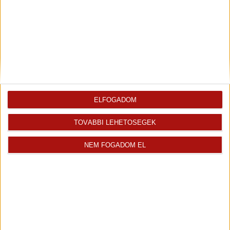
+36 70 488 9710
kinga.babos@oh.hu
Magyar
Angol
Német
Visszahívást kérek erről az
E-mail tájékoztatót kérek
ingatlanról az értékesítőtől
erről az ingatlanról
ELFOGADOM
TOVÁBBI LEHETŐSÉGEK
Finanszírozás
NEM FOGADOM EL