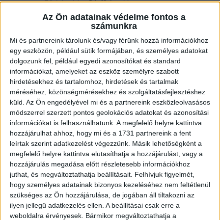
Fűtési mód:
Gázfűtés, cirko
Az Ön adatainak védelme fontos a
2
Telek mérete:
493 m
számunkra
2
Lakótér mérete:
250 m
Mi és partnereink tárolunk és/vagy férünk hozzá információkhoz
egy eszközön, például sütik formájában, és személyes adatokat
Közművek:
Villany, Gáz, Csatorna, Víz
dolgozunk fel, például egyedi azonosítókat és standard
információkat, amelyeket az eszköz személyre szabott
Építés éve:
2018
hirdetésekhez és tartalomhoz, hirdetések és tartalmak
méréséhez, közönségmérésekhez és szolgáltatásfejlesztéshez
Szobák:
7 db
küld.
Az Ön engedélyével mi és a partnereink eszközleolvasásos
módszerrel szerzett pontos geolokációs adatokat és azonosítási
információkat is felhasználhatunk. A megfelelő helyre kattintva
Az
Openhouse Debrecen Hadházi úti Ingatlaniroda
kínálatában
hozzájárulhat ahhoz, hogy mi és a 1731 partnereink a fent
eladó a #182217 BO azonosítójú
debreceni Családi ház
.
leírtak szerint adatkezelést végezzünk. Másik lehetőségként a
megfelelő helyre kattintva elutasíthatja a hozzájárulást, vagy a
Debrecen egyik legkedveltebb városrészében, a Széchenyikertben
hozzájárulás megadása előtt részletesebb információkhoz
eladó egy modern, minimál stílusú, prémium kivitelezésű családi ház.
juthat, és megváltoztathatja beállításait.
Felhívjuk figyelmét,
hogy személyes adatainak bizonyos kezeléséhez nem feltétlenül
A 250 nm-es ingatlan egy 493 nm-es, parkosított, térkövezett, automata
szükséges az Ön hozzájárulása, de jogában áll tiltakozni az
öntözőrendszerrel ellátott telken helyezkedik el. A 2018-ban épült otthon
ilyen jellegű adatkezelés ellen. A beállításai csak erre a
minden részletében a kényelmet és a minőséget képviseli.
weboldalra érvényesek. Bármikor megváltoztathatja a