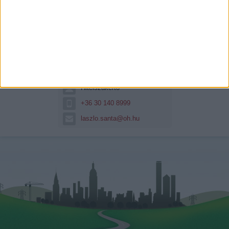
Sánta László
Hitelszakértő
+36 30 140 8999
laszlo.santa@oh.hu