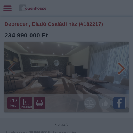
Debrecen, Eladó Családi ház (#182217)
234 990 000 Ft
+17
kép
Alaprajz