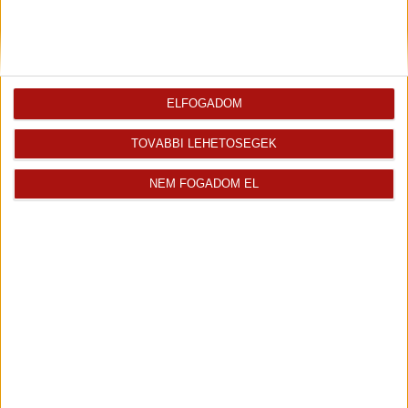
2
Erkély
17.00 m
Az ingatlan
Ingatlaniroda
értékesítője
ELFOGADOM
TOVÁBBI LEHETŐSÉGEK
NEM FOGADOM EL
Komoróczyné Károlyi Judit
Értékesítő
+36 70 467 7659
judit.karolyi@oh.hu
Magyar