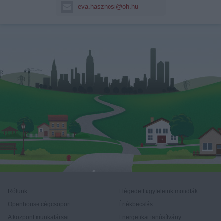
eva.hasznosi@oh.hu
Rólunk
Elégedett ügyfeleink mondták
Openhouse cégcsoport
Értékbecslés
A központ munkatársai
Energetikai tanúsítvány