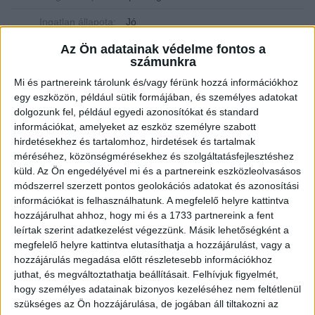
Ingatlan állapota:
Jó
Az Ön adatainak védelme fontos a
Építési mód:
Tégla
számunkra
Fűtési mód:
Központi fűtés
Mi és partnereink tárolunk és/vagy férünk hozzá információkhoz
egy eszközön, például sütik formájában, és személyes adatokat
2
Telek mérete:
3000 m
dolgozunk fel, például egyedi azonosítókat és standard
2
Lakótér mérete:
623 m
információkat, amelyeket az eszköz személyre szabott
hirdetésekhez és tartalomhoz, hirdetések és tartalmak
Közművek:
Villany, Víz
méréséhez, közönségmérésekhez és szolgáltatásfejlesztéshez
küld.
Az Ön engedélyével mi és a partnereink eszközleolvasásos
Építés éve:
2009
módszerrel szerzett pontos geolokációs adatokat és azonosítási
információkat is felhasználhatunk. A megfelelő helyre kattintva
Szobák:
1 db
hozzájárulhat ahhoz, hogy mi és a 1733 partnereink a fent
leírtak szerint adatkezelést végezzünk. Másik lehetőségként a
Hálószobák:
1 db
megfelelő helyre kattintva elutasíthatja a hozzájárulást, vagy a
hozzájárulás megadása előtt részletesebb információkhoz
Közvetlenül a 61-es főút mentén: kamionnal is tökéletesen
juthat, és megváltoztathatja beállításait.
Felhívjuk figyelmét,
megközelíthető, ipari csarnok eladóKaposújlakon
hogy személyes adatainak bizonyos kezeléséhez nem feltétlenül
szükséges az Ön hozzájárulása, de jogában áll tiltakozni az
Az
Openhouse Kaposvár Ingatlaniroda
kínálatában eladó a #182147