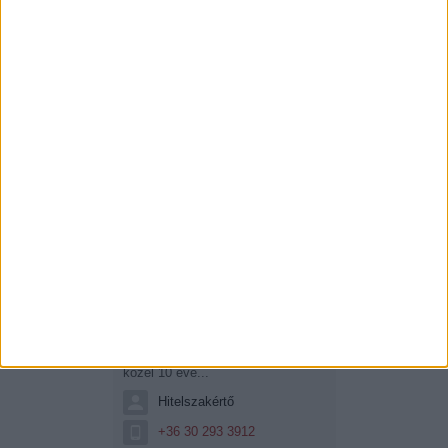
Kissné Hasznosi Éva
Kissné Hasznosi Éva vagyok
közel 10 éve...
Hitelszakértő
+36 30 293 3912