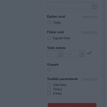
-
-
Építési mód
mutasd mind
Tégla
Fűtési mód
mutasd mind
Egyedi fűtés
Telek mérete
2
-
m
-
-
Vízparti
További paraméterek
mutasd mind
Zöld Hitel
Terasz
Erkély