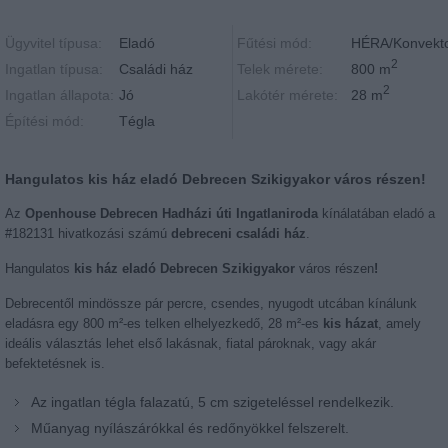
Ügyvitel típusa:
Eladó
Fűtési mód:
HÉRA/Konvekt
2
Ingatlan típusa:
Családi ház
Telek mérete:
800 m
2
Ingatlan állapota:
Jó
Lakótér mérete:
28 m
Építési mód:
Tégla
Hangulatos kis ház eladó Debrecen Szikigyakor város részen!
Az
Openhouse Debrecen Hadházi úti Ingatlaniroda
kínálatában eladó a
#182131 hivatkozási számú
debreceni családi ház
.
Hangulatos
kis ház eladó Debrecen Szikigyakor
város részen
!
Debrecentől mindössze pár percre, csendes, nyugodt utcában kínálunk
eladásra egy 800 m²-es telken elhelyezkedő, 28 m²-es
kis házat
, amely
ideális választás lehet első lakásnak, fiatal pároknak, vagy akár
befektetésnek is.
Az ingatlan tégla falazatú, 5 cm szigeteléssel rendelkezik.
Műanyag nyílászárókkal és redőnyökkel felszerelt.