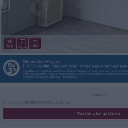
+6
kép
Alaprajz
Otthon Start Program
FIX 3%-os hitel Magyarország Kormányának támogatásáv
Figyelem!
Az ingatlanra vonatkozó előírások ellenőrzése nem teljes körű, ezért az Op
nem tudja garantálni, hogy az adott ingatlan a konkrét előminősítést követően is minde
megfelel a vonatkozó jogszabályi feltételeknek.