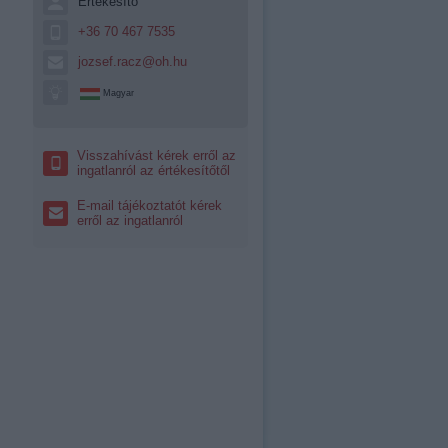
Értékesítő
+36 70 467 7535
jozsef.racz@oh.hu
Magyar
Visszahívást kérek erről az
ingatlanról az értékesítőtől
E-mail tájékoztatót kérek
erről az ingatlanról