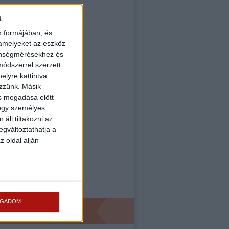
a
k formájában, és
 amelyeket az eszköz
zönségmérésekhez és
ódszerrel szerzett
elyre kattintva
ezzünk. Másik
ás megadása előtt
hogy személyes
áll tiltakozni az
egváltoztathatja a
z oldal alján
OGADOM