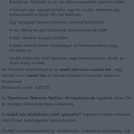
A belső tér felújított, a víz- és villanyvezetékek cserélve lettek.
A házban egy nappali-konyha, egy kis szoba, valamint egy
zuhanykabinos fürdő WC-vel található.
Egy tisztasági festést követően azonnal költözhető.
A víz, villany és gáz közművek bevezetésre kerültek.
A tető zsindely és pala borítású.
A telek mérete kiváló lehetőséget ad kertészkedésre vagy
bővítésre is.
Ideális választás első lakásnak vagy befektetésnek, kiváló ár–
érték arány mellett.
Ha felkeltette érdeklődését ez az
eladó debreceni családi ház
, vagy
bármely más
családi ház
és bővebb információt szeretne, keressen
bizalommal.
Hivatkozási szám: #182131
Az
Openhouse Debrecen Hadházi úti Ingatlaniroda
tagjaként várom Önt
az országos hálózatunk teljes kínálatával.
A
családi ház vásárláshoz hitelt igényelne?
Ingyenes hitelközvetítéssel
segít Önnek bankfüggetlen hitelszakértőnk.
További szolgáltatásainkkal (pl. értékbecslés, energetikai tanúsítvány, jogi