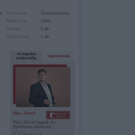
or
Közművek:
Összközműves
Építés éve:
1990
Szobák:
2 db
Hálószobák:
1 db
Az ingatlan
Ingatlaniroda
értékesítője
Rácz József
Rácz József vagyok. Az
Openhouse debreceni...