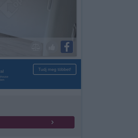
Tudj meg többet!
al
enhouse
nben