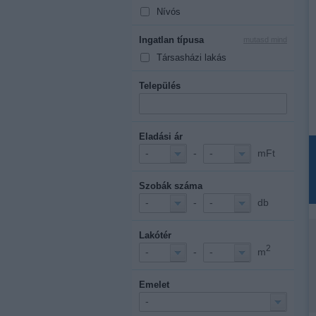
Nívós
Ingatlan típusa
mutasd mind
Társasházi lakás
Település
Eladási ár
-
mFt
-
-
Szobák száma
-
db
-
-
Lakótér
2
-
m
-
-
Emelet
-