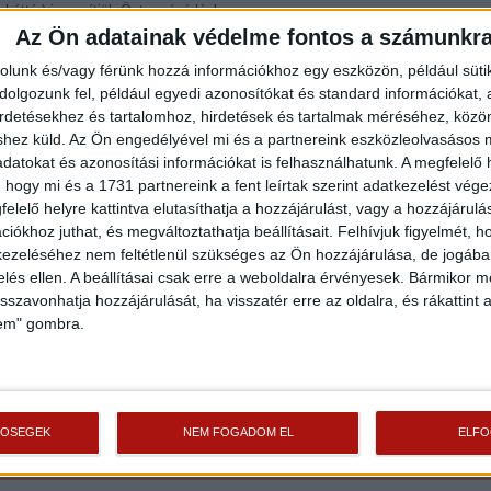
háttér) is segítjük Önt a vásárlásban.
Az Ön adatainak védelme fontos a számunkr
rolunk és/vagy férünk hozzá információkhoz egy eszközön, például süti
Az otthon érték. Az ingatlan üzlet.
olgozunk fel, például egyedi azonosítókat és standard információkat,
irdetésekhez és tartalomhoz, hirdetések és tartalmak méréséhez, kö
Helyiségek
shez küld.
Az Ön engedélyével mi és a partnereink eszközleolvasásos m
datokat és azonosítási információkat is felhasználhatunk. A megfelelő h
Helyiség
Alapterület
Padlóburkolat
 hogy mi és a 1731 partnereink a fent leírtak szerint adatkezelést vég
2
elelő helyre kattintva elutasíthatja a hozzájárulást, vagy a hozzájárul
Szoba
8.00 m
Laminált padló
iókhoz juthat, és megváltoztathatja beállításait.
Felhívjuk figyelmét, 
2
Fürdő
2.00 m
Járólap
ezeléséhez nem feltétlenül szükséges az Ön hozzájárulása, de jogában 
zelés ellen. A beállításai csak erre a weboldalra érvényesek. Bármikor m
2
WC
2.00 m
Járólap
isszavonhatja hozzájárulását, ha visszatér erre az oldalra, és rákattint a
2
Előtér
3.00 m
Járólap
lem" gombra.
2
Konyha
5.00 m
Járólap
2
Étkező
8.00 m
Laminált padló
TŐSÉGEK
NEM FOGADOM EL
ELF
Finanszírozás