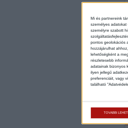
Mi és partnereink tá
személyes adatokat d
személyre szabott h
szolgáltatásfejleszté
pontos geolokációs a
hozzájárulhat ahhoz,
lehetőségként a megf
részletesebb informác
adatainak bizonyos k
ilyen jellegű adatke
preferenciáit, vagy v
található "Adatvéde
TOVÁBBI LEHE