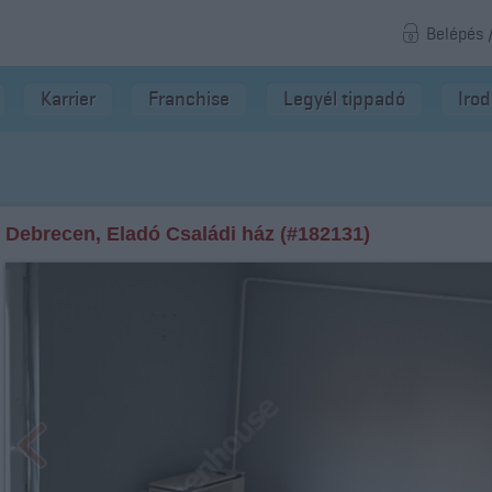
Belépés 
Karrier
Franchise
Legyél tippadó
Iro
Debrecen, Eladó Családi ház (#182131)