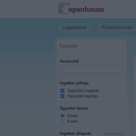
Ingatlanok
Finanszírozás
Keresés
Azonosító
Ingatlan jellege
Újépítésű ingatlan
Használt ingatlan
Ügyvitel típusa
Eladó
Kiadó
Ingatlan állapota
mutasd mind