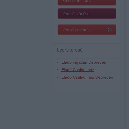
Keresés indítása
Keresés törlése
Keresés mentése
Gyorskereső
Eladó ingatlan Debrecen
Eladó Családi ház
Eladó Családi ház Debrecen