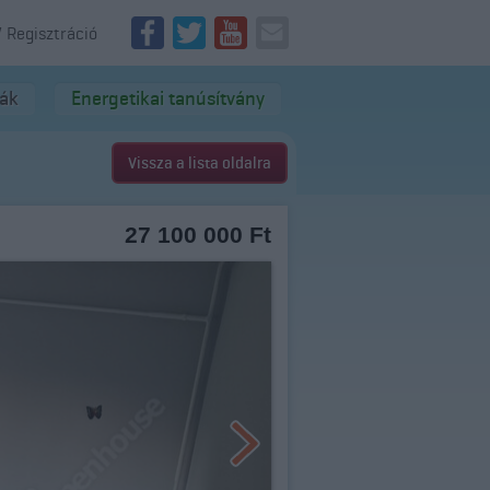
/ Regisztráció
dák
Energetikai tanúsítvány
Vissza a lista oldalra
27 100 000 Ft