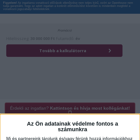
Figyelem!
Az ingatlanra vonatkozó előírások ellenőrzése nem teljes körű, ezért az Openhouse nem
tudja garantálni, hogy az adott ingatlan a konkrét előminősítést követően is mindenben megfelel a
vonatkozó jogszabályi feltételeknek.
Érdekli az ingatlan?
Kattintson és hívja most kollégánkat!
Az Ön adatainak védelme fontos a
számunkra
Ügyvitel típusa:
Eladó
Mi és partnereink tárolunk és/vagy férünk hozzá információkhoz