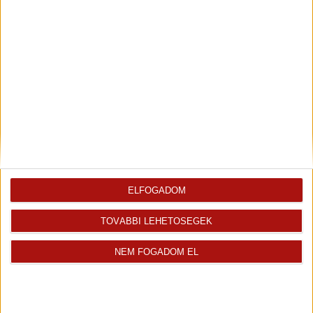
Kecskés Judit
Tisztelet Érdeklődő! Kecskés Judit vagyok az Openhouse...
Kiemelt ingatlanértékesítő
+36 70 467 7568
judit.kecskes@oh.hu
ELFOGADOM
Magyar
TOVÁBBI LEHETŐSÉGEK
Visszahívást kérek erről az
E-mail tájékoztatót kérek
NEM FOGADOM EL
ingatlanról az értékesítőtől
erről az ingatlanról
Finanszírozás