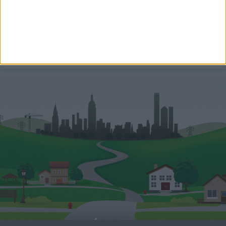
Hitelszakértő
+36 30 140 8999
laszlo.santa@oh.hu