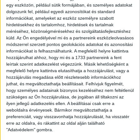
egy eszközön, például sütik formájában, és személyes adatokat
Ingatlan típusa:
Családi ház
dolgozunk fel, például egyedi azonosítókat és standard
Építési mód:
Tégla
információkat, amelyeket az eszköz személyre szabott
hirdetésekhez és tartalomhoz, hirdetések és tartalmak
Fűtési mód:
Gázfűtés, cirko
méréséhez, közönségmérésekhez és szolgáltatásfejlesztéshez
küld.
Az Ön engedélyével mi és a partnereink eszközleolvasásos
2
Telek mérete:
1166 m
módszerrel szerzett pontos geolokációs adatokat és azonosítási
információkat is felhasználhatunk. A megfelelő helyre kattintva
2
Lakótér mérete:
43 m
hozzájárulhat ahhoz, hogy mi és a 1733 partnereink a fent
leírtak szerint adatkezelést végezzünk. Másik lehetőségként a
Közművek:
Villany, Gáz, Víz
megfelelő helyre kattintva elutasíthatja a hozzájárulást, vagy a
Építés éve:
2000
hozzájárulás megadása előtt részletesebb információkhoz
juthat, és megváltoztathatja beállításait.
Felhívjuk figyelmét,
Szobák:
2 db
hogy személyes adatainak bizonyos kezeléséhez nem feltétlenül
szükséges az Ön hozzájárulása, de jogában áll tiltakozni az
ilyen jellegű adatkezelés ellen. A beállításai csak erre a
weboldalra érvényesek. Bármikor megváltoztathatja a
Az
Openhouse Debrecen Hadházi úti Ingatlaniroda
kínálatában
preferenciáit, vagy visszavonhatja hozzájárulását, ha visszatér
eladó a #182113 BO azonosítójú
debreceni Családi ház
.
erre az oldalra, és rákattint az oldal alján található
Debrecenben, a Csárda utcából nyíló egyik szélesebb utcában eladó ez
"Adatvédelem" gombra.
a 43 m²-es, kis teraszos családi ház, amely fiatal pároknak, egy