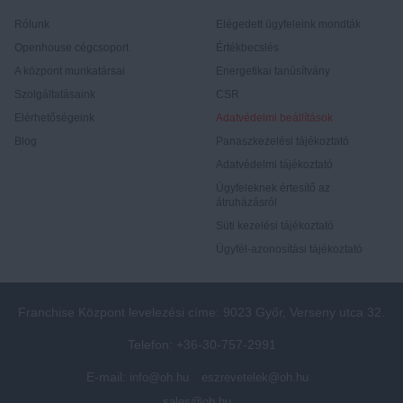
Rólunk
Elégedett ügyfeleink mondták
Openhouse cégcsoport
Értékbecslés
A központ munkatársai
Energetikai tanúsítvány
Szolgáltatásaink
CSR
Elérhetőségeink
Adatvédelmi beállítások
Blog
Panaszkezelési tájékoztató
Adatvédelmi tájékoztató
Ügyfeleknek értesítő az
átruházásról
Süti kezelési tájékoztató
Ügyfél-azonosítási tájékoztató
Franchise Központ levelezési címe: 9023 Győr, Verseny utca 32.
Telefon: +36-30-757-2991
E-mail:
info@oh.hu
eszrevetelek@oh.hu
sales@oh.hu