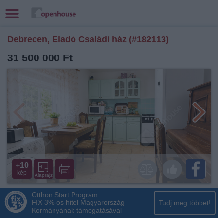
Debrecen, Eladó Családi ház (#182113)
31 500 000 Ft
+10
kép
Alaprajz
Otthon Start Program
FIX 3%-os hitel Magyarország
Tudj meg többet!
Kormányának támogatásával