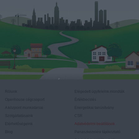
Rólunk
Elégedett ügyfeleink mondták
Openhouse cégcsoport
Értékbecslés
A központ munkatársai
Energetikai tanúsítvány
Szolgáltatásaink
CSR
Elérhetőségeink
Adatvédelmi beállítások
Blog
Panaszkezelési tájékoztató