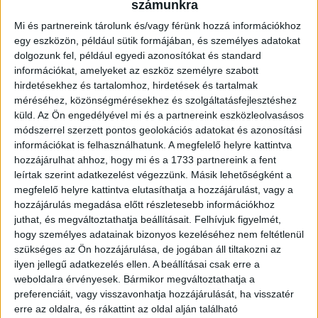
számunkra
Ingatlan típusa:
Társasházi lakás
Mi és partnereink tárolunk és/vagy férünk hozzá információkhoz
egy eszközön, például sütik formájában, és személyes adatokat
Ingatlan állapota:
Felújítandó
dolgozunk fel, például egyedi azonosítókat és standard
Építési mód:
Panel
információkat, amelyeket az eszköz személyre szabott
hirdetésekhez és tartalomhoz, hirdetések és tartalmak
Fűtési mód:
Távhő egyedi mérővel
méréséhez, közönségmérésekhez és szolgáltatásfejlesztéshez
küld.
Az Ön engedélyével mi és a partnereink eszközleolvasásos
2
Lakótér mérete:
71 m
módszerrel szerzett pontos geolokációs adatokat és azonosítási
információkat is felhasználhatunk. A megfelelő helyre kattintva
Közművek:
Villany, Gáz, Csatorna, Víz
hozzájárulhat ahhoz, hogy mi és a 1733 partnereink a fent
Építés éve:
1975
leírtak szerint adatkezelést végezzünk. Másik lehetőségként a
megfelelő helyre kattintva elutasíthatja a hozzájárulást, vagy a
Szobák:
3 db
hozzájárulás megadása előtt részletesebb információkhoz
juthat, és megváltoztathatja beállításait.
Felhívjuk figyelmét,
hogy személyes adatainak bizonyos kezeléséhez nem feltétlenül
szükséges az Ön hozzájárulása, de jogában áll tiltakozni az
Az
Openhouse Debrecen Hadházi úti Ingatlaniroda
kínálatában
ilyen jellegű adatkezelés ellen. A beállításai csak erre a
eladó a #181999 BO azonosítójú
debreceni Társasházi lakás
.
weboldalra érvényesek. Bármikor megváltoztathatja a
Befektetők figyelem!
preferenciáit, vagy visszavonhatja hozzájárulását, ha visszatér
erre az oldalra, és rákattint az oldal alján található