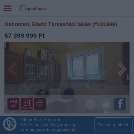
Debrecen, Eladó Társasházi lakás (#181999)
57 399 999 Ft
+14
kép
Alaprajz
Otthon Start Program
FIX 3%-os hitel Magyarország
Tudj meg többet!
Kormányának támogatásával