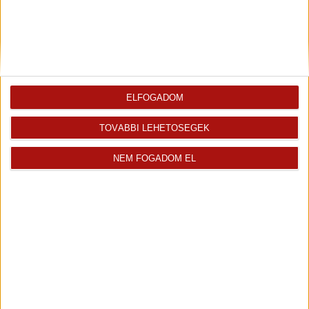
2
Loggia
5.18 m
Járólap
2
Télikert
5.29 m
Járólap
Az ingatlan
Ingatlaniroda
értékesítője
ELFOGADOM
TOVÁBBI LEHETŐSÉGEK
NEM FOGADOM EL
Szolcsányi Péterné
Szolcsányi Péterné Ági vagyok. Abban hiszek, hogy...
Értékesítő
+36 30 769 9279
agnes.lencses@oh.hu