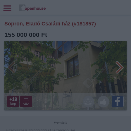
Sopron, Eladó Családi ház (#181857)
155 000 000 Ft
+19
kép