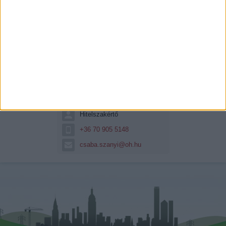
Szanyi Csaba
Szanyi Csaba hitelszakértő
vagyok. Hitel és csok...
Hitelszakértő
+36 70 905 5148
csaba.szanyi@oh.hu