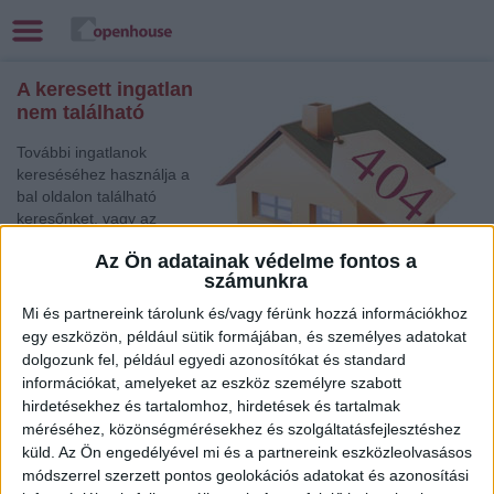
A keresett ingatlan
nem található
További ingatlanok
kereséséhez használja a
bal oldalon található
keresőnket, vagy az
alábbi gyorslinkek egyikét:
Az Ön adatainak védelme fontos a
számunkra
Győr
, Eladó és Kiadó
Társasházi lakás,
Mi és partnereink tárolunk és/vagy férünk hozzá információkhoz
Családi ház
egy eszközön, például sütik formájában, és személyes adatokat
Balatonfüred
, Eladó Családi ház
dolgozunk fel, például egyedi azonosítókat és standard
Zalaegerszeg
, Eladó Társasházi lakás, Családi ház
információkat, amelyeket az eszköz személyre szabott
Tatabánya
, Eladó Társasházi lakás, Családi ház
hirdetésekhez és tartalomhoz, hirdetések és tartalmak
méréséhez, közönségmérésekhez és szolgáltatásfejlesztéshez
Győr
, Eladó Társasházi lakás
küld.
Az Ön engedélyével mi és a partnereink eszközleolvasásos
Celldömölk
, Eladó Társasházi lakás
módszerrel szerzett pontos geolokációs adatokat és azonosítási
Debrecen
, Kiadó Családi ház