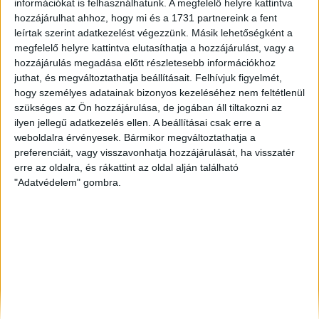
információkat is felhasználhatunk. A megfelelő helyre kattintva
Jászberény
, Eladó Társasházi lakás, Családi ház
hozzájárulhat ahhoz, hogy mi és a 1731 partnereink a fent
leírtak szerint adatkezelést végezzünk. Másik lehetőségként a
Balatonboglár
, Eladó Társasházi lakás
megfelelő helyre kattintva elutasíthatja a hozzájárulást, vagy a
Kaposvár
, Eladó Családi ház
hozzájárulás megadása előtt részletesebb információkhoz
juthat, és megváltoztathatja beállításait.
Felhívjuk figyelmét,
hogy személyes adatainak bizonyos kezeléséhez nem feltétlenül
szükséges az Ön hozzájárulása, de jogában áll tiltakozni az
ilyen jellegű adatkezelés ellen. A beállításai csak erre a
weboldalra érvényesek. Bármikor megváltoztathatja a
preferenciáit, vagy visszavonhatja hozzájárulását, ha visszatér
erre az oldalra, és rákattint az oldal alján található
"Adatvédelem" gombra.