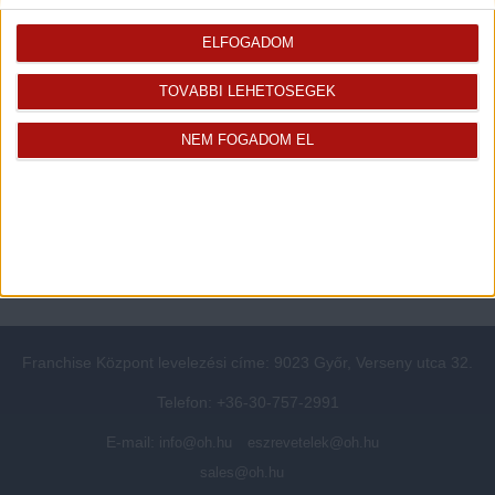
Rólunk
Elégedett ügyfeleink mondták
Openhouse cégcsoport
Értékbecslés
ELFOGADOM
A központ munkatársai
Energetikai tanúsítvány
TOVÁBBI LEHETŐSÉGEK
Szolgáltatásaink
CSR
Elérhetőségeink
Adatvédelmi beállítások
NEM FOGADOM EL
Blog
Panaszkezelési tájékoztató
Adatvédelmi tájékoztató
Ügyfeleknek értesítő az
átruházásról
Süti kezelési tájékoztató
Ügyfél-azonosítási tájékoztató
Franchise Központ levelezési címe: 9023 Győr, Verseny utca 32.
Telefon: +36-30-757-2991
E-mail:
info@oh.hu
eszrevetelek@oh.hu
sales@oh.hu