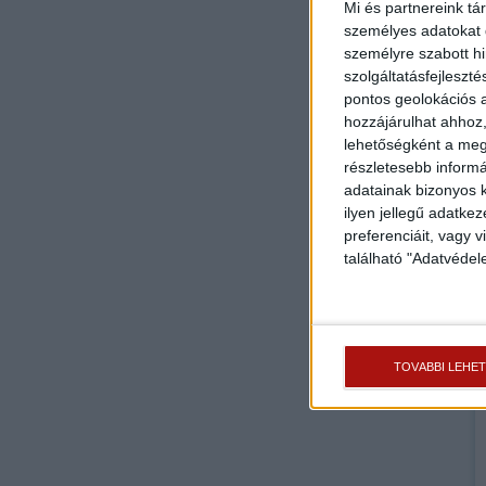
Mi és partnereink tá
személyes adatokat d
személyre szabott h
szolgáltatásfejleszté
pontos geolokációs a
hozzájárulhat ahhoz,
lehetőségként a megf
részletesebb informác
adatainak bizonyos k
ilyen jellegű adatke
preferenciáit, vagy v
található "Adatvéde
TOVÁBBI LEHE