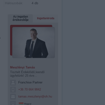
Hálószobák:
4 db
Az ingatlan
Ingatlaniroda
értékesítője
s
Meszlényi Tamás
Tisztelt Érdeklődő,leendő
ügyfelünk! 25 éve...
Franchise Partner
+36 70 664 9842
tamas.meszlenyi@oh.hu
Magyar