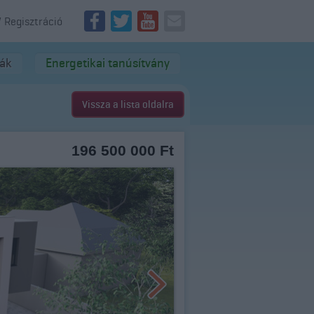
/ Regisztráció
dák
Energetikai tanúsítvány
Vissza a lista oldalra
196 500 000 Ft