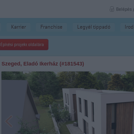
Belépés 
Karrier
Franchise
Legyél tippadó
Iro
Építési projekt oldalára
Szeged, Eladó Ikerház (#181543)