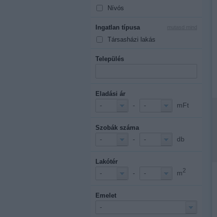
Nívós
Ingatlan típusa
mutasd mind
Társasházi lakás
Település
Eladási ár
-
mFt
-
-
Szobák száma
-
db
-
-
Lakótér
2
-
m
-
-
Emelet
-