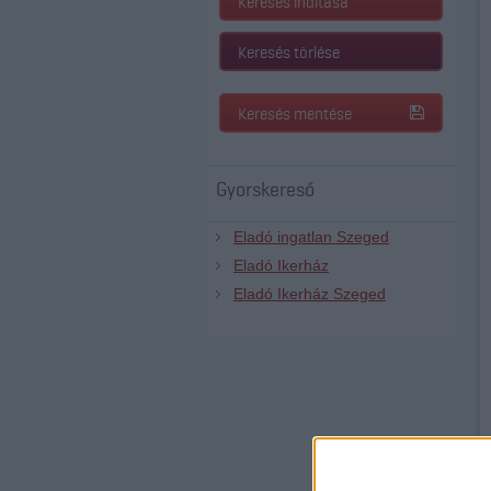
Keresés indítása
Keresés törlése
Keresés mentése
Gyorskereső
Eladó ingatlan Szeged
Eladó Ikerház
Eladó Ikerház Szeged