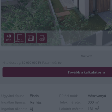
+8
kép
Alaprajz
Ügyvitel típusa:
Eladó
Fűtési mód:
Hőszivattyú
2
Ingatlan típusa:
Ikerház
Telek mérete:
300 m
2
Ingatlan állapota:
Új
Lakótér mérete:
131 m