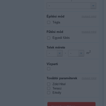
-
-
Építési mód
mutasd mind
Tégla
Fűtési mód
mutasd mind
Egyedi fűtés
Telek mérete
2
-
m
-
-
Vízparti
További paraméterek
mutasd mind
Zöld Hitel
Terasz
Erkély