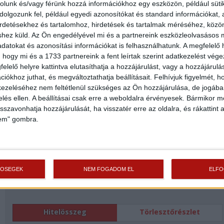
rolunk és/vagy férünk hozzá információkhoz egy eszközön, például süti
olgozunk fel, például egyedi azonosítókat és standard információkat,
Az
Openhouse Szeged Ingatlaniroda
tagjaként várom Önt az országos
irdetésekhez és tartalomhoz, hirdetések és tartalmak méréséhez, kö
hálózatunk teljes kínálatával.
shez küld.
Az Ön engedélyével mi és a partnereink eszközleolvasásos m
A
ikerház vásárláshoz hitelt igényelne?
Ingyenes hitelközvetítéssel segít
datokat és azonosítási információkat is felhasználhatunk. A megfelelő h
Önnek bankfüggetlen hitelszakértőnk.
 hogy mi és a 1733 partnereink a fent leírtak szerint adatkezelést vég
elelő helyre kattintva elutasíthatja a hozzájárulást, vagy a hozzájárul
További szolgáltatásainkkal (pl. értékbecslés, energetikai tanúsítvány, jogi
iókhoz juthat, és megváltoztathatja beállításait.
Felhívjuk figyelmét, 
háttér) is segítjük Önt a vásárlásban.
ezeléséhez nem feltétlenül szükséges az Ön hozzájárulása, de jogában 
zelés ellen. A beállításai csak erre a weboldalra érvényesek. Bármikor m
isszavonhatja hozzájárulását, ha visszatér erre az oldalra, és rákattint a
Az otthon érték. Az ingatlan üzlet.
lem" gombra.
Finanszírozás
TŐSÉGEK
NEM FOGADOM EL
ELF