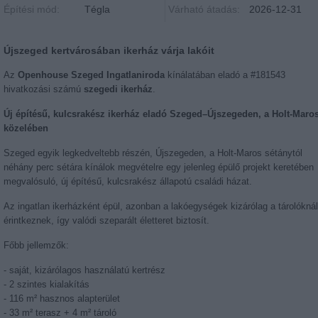
Építési mód:
Tégla
Várható átadás:
2026-12-31
Újszeged kertvárosában ikerház várja lakóit
Az
Openhouse Szeged Ingatlaniroda
kínálatában eladó a #181543
hivatkozási számú
szegedi ikerház
.
Új építésű, kulcsrakész ikerház eladó Szeged–Újszegeden, a Holt-Maro
közelében
Szeged egyik legkedveltebb részén, Újszegeden, a Holt-Maros sétánytól
néhány perc sétára kínálok megvételre egy jelenleg épülő projekt keretében
megvalósuló, új építésű, kulcsrakész állapotú családi házat.
Az ingatlan ikerházként épül, azonban a lakóegységek kizárólag a tárolóknál
érintkeznek, így valódi szeparált életteret biztosít.
Főbb jellemzők:
- saját, kizárólagos használatú kertrész
- 2 szintes kialakítás
- 116 m² hasznos alapterület
- 33 m² terasz + 4 m² tároló