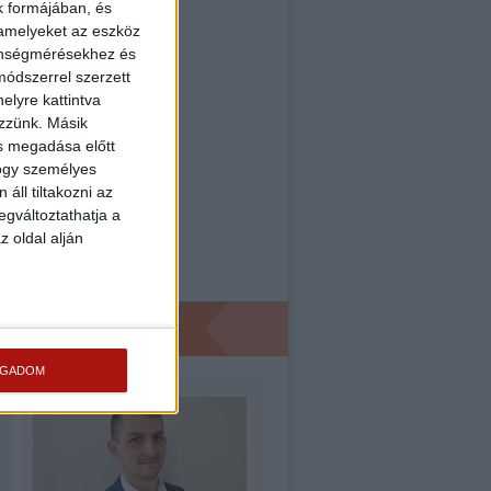
k formájában, és
 amelyeket az eszköz
zönségmérésekhez és
ódszerrel szerzett
elyre kattintva
ezzünk. Másik
ás megadása előtt
hogy személyes
áll tiltakozni az
egváltoztathatja a
z oldal alján
OGADOM