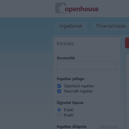
Ingatlanok
Finanszírozás
Keresés
Azonosító
Ingatlan jellege
Újépítésű ingatlan
Használt ingatlan
Ügyvitel típusa
Eladó
Kiadó
Ingatlan állapota
mutasd mind