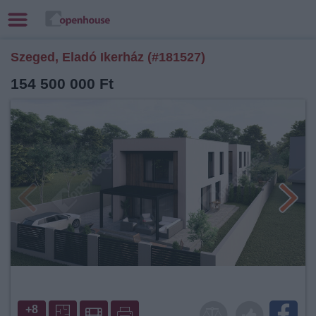
Szeged, Eladó Ikerház (#181527)
154 500 000 Ft
+8