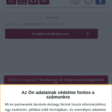
kép
Alaprajz
Érdekli az ingatlan?
Kattintson és hívja most kollégánkat!
Az Ön adatainak védelme fontos a
számunkra
Ügyvitel típusa:
Eladó
Mi és partnereink tárolunk és/vagy férünk hozzá információkhoz
egy eszközön, például sütik formájában, és személyes adatokat
Ingatlan típusa:
Ikerház