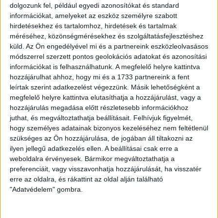
dolgozunk fel, például egyedi azonosítókat és standard
Ingatlan állapota:
Új
információkat, amelyeket az eszköz személyre szabott
hirdetésekhez és tartalomhoz, hirdetések és tartalmak
Építési mód:
Tégla
méréséhez, közönségmérésekhez és szolgáltatásfejlesztéshez
küld.
Az Ön engedélyével mi és a partnereink eszközleolvasásos
Fűtési mód:
Hőszivattyú
módszerrel szerzett pontos geolokációs adatokat és azonosítási
információkat is felhasználhatunk. A megfelelő helyre kattintva
2
Telek mérete:
300 m
hozzájárulhat ahhoz, hogy mi és a 1733 partnereink a fent
2
Lakótér mérete:
103 m
leírtak szerint adatkezelést végezzünk. Másik lehetőségként a
megfelelő helyre kattintva elutasíthatja a hozzájárulást, vagy a
Várható átadás:
2026-12-31
hozzájárulás megadása előtt részletesebb információkhoz
juthat, és megváltoztathatja beállításait.
Felhívjuk figyelmét,
Közművek:
Összközműves
hogy személyes adatainak bizonyos kezeléséhez nem feltétlenül
szükséges az Ön hozzájárulása, de jogában áll tiltakozni az
Építés éve:
2026
ilyen jellegű adatkezelés ellen. A beállításai csak erre a
weboldalra érvényesek. Bármikor megváltoztathatja a
Szobák:
4 db
preferenciáit, vagy visszavonhatja hozzájárulását, ha visszatér
Hálószobák:
3 db
erre az oldalra, és rákattint az oldal alján található
"Adatvédelem" gombra.
Újszeged kertvárosában ikerház várja lakóit