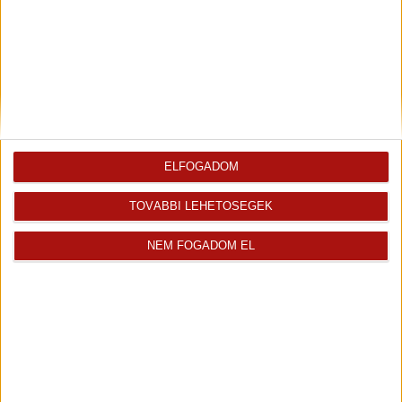
Tisztelt Érdeklődő,leendő ügyfelünk! 25 éve...
Franchise Partner
+36 70 664 9842
tamas.meszlenyi@oh.hu
Magyar
ELFOGADOM
Visszahívást kérek erről az
E-mail tájékoztatót kérek
ingatlanról az értékesítőtől
erről az ingatlanról
TOVÁBBI LEHETŐSÉGEK
Finanszírozás
NEM FOGADOM EL