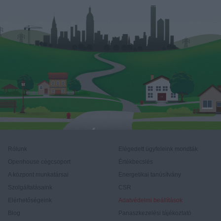
Rólunk
Elégedett ügyfeleink mondták
Openhouse cégcsoport
Értékbecslés
A központ munkatársai
Energetikai tanúsítvány
Szolgáltatásaink
CSR
Elérhetőségeink
Adatvédelmi beállítások
Blog
Panaszkezelési tájékoztató