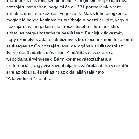
információkat is felhasználhatunk. A megfelelő helyre kattintva
Székesfehérvár
, Eladó Társasházi lakás
hozzájárulhat ahhoz, hogy mi és a 1731 partnereink a fent
Sárvár
, Eladó Családi ház
leírtak szerint adatkezelést végezzünk. Másik lehetőségként a
Szeged
, Eladó Családi ház
megfelelő helyre kattintva elutasíthatja a hozzájárulást, vagy a
hozzájárulás megadása előtt részletesebb információkhoz
juthat, és megváltoztathatja beállításait.
Felhívjuk figyelmét,
hogy személyes adatainak bizonyos kezeléséhez nem feltétlenül
szükséges az Ön hozzájárulása, de jogában áll tiltakozni az
ilyen jellegű adatkezelés ellen. A beállításai csak erre a
weboldalra érvényesek. Bármikor megváltoztathatja a
preferenciáit, vagy visszavonhatja hozzájárulását, ha visszatér
erre az oldalra, és rákattint az oldal alján található
"Adatvédelem" gombra.
Rólunk
Elégedett ügyfeleink mondták