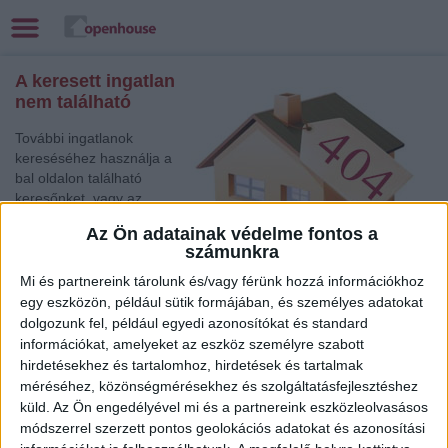
A keresett ingatlan
nem található
További ingatlanok
kereséséhez használja a
bal oldalon található
keresőnket, vagy az
alábbi gyorslinkek egyikét:
Az Ön adatainak védelme fontos a
számunkra
Tatabánya
, Eladó
Családi ház
Mi és partnereink tárolunk és/vagy férünk hozzá információkhoz
Győr
, Eladó Családi ház
egy eszközön, például sütik formájában, és személyes adatokat
dolgozunk fel, például egyedi azonosítókat és standard
Jászberény
, Eladó Családi ház
információkat, amelyeket az eszköz személyre szabott
Gödöllő
, Eladó Családi ház
hirdetésekhez és tartalomhoz, hirdetések és tartalmak
Győr
, Eladó Társasházi lakás, Családi ház
méréséhez, közönségmérésekhez és szolgáltatásfejlesztéshez
Szombathely
, Eladó Társasházi lakás
küld.
Az Ön engedélyével mi és a partnereink eszközleolvasásos
Székesfehérvár
, Eladó Társasházi lakás, Családi ház
módszerrel szerzett pontos geolokációs adatokat és azonosítási