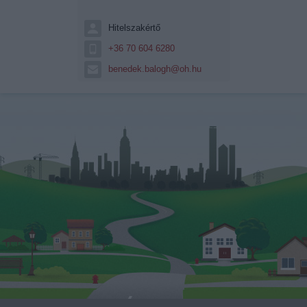
Hitelszakértő
+36 70 604 6280
benedek.balogh@oh.hu