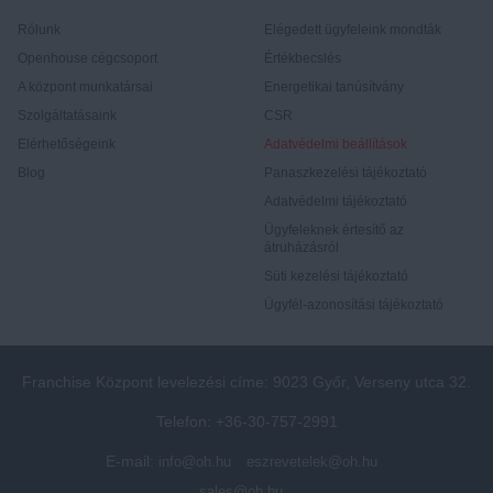
Rólunk
Elégedett ügyfeleink mondták
Openhouse cégcsoport
Értékbecslés
A központ munkatársai
Energetikai tanúsítvány
Szolgáltatásaink
CSR
Elérhetőségeink
Adatvédelmi beállítások
Blog
Panaszkezelési tájékoztató
Adatvédelmi tájékoztató
Ügyfeleknek értesítő az
átruházásról
Süti kezelési tájékoztató
Ügyfél-azonosítási tájékoztató
Franchise Központ levelezési címe: 9023 Győr, Verseny utca 32.
Telefon: +36-30-757-2991
E-mail:
info@oh.hu
eszrevetelek@oh.hu
sales@oh.hu