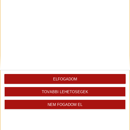
Helyiség
Alapterület
Padlóburkolat
2
Nappali
18.00 m
Járólap
2
Konyha
7.00 m
Járólap
2
Szoba
8.00 m
Laminált padló
2
Szoba
8.60 m
Laminált padló
2
Szoba
8.60 m
Laminált padló
2
Fürdő
4.60 m
Járólap
2
WC
1.00 m
Járólap
ELFOGADOM
2
Előszoba
4.20 m
Járólap
TOVÁBBI LEHETŐSÉGEK
Az ingatlan
Ingatlaniroda
NEM FOGADOM EL
értékesítője