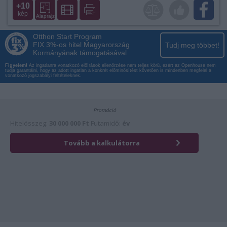
+10
kép
Alaprajz
Otthon Start Program
FIX 3%-os hitel Magyarország
Tudj meg többet!
Kormányának támogatásával
Figyelem!
Az ingatlanra vonatkozó előírások ellenőrzése nem teljes körű, ezért az Openhouse nem
tudja garantálni, hogy az adott ingatlan a konkrét előminősítést követően is mindenben megfelel a
vonatkozó jogszabályi feltételeknek.