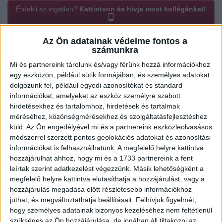
Érdekli az ingatlan?
Kattintson és hívja most kollégánkat!
Az Ön adatainak védelme fontos a
számunkra
Ügyvitel típusa:
Eladó
Mi és partnereink tárolunk és/vagy férünk hozzá információkhoz
Ingatlan típusa:
Társasházi lakás
egy eszközön, például sütik formájában, és személyes adatokat
dolgozunk fel, például egyedi azonosítókat és standard
Ingatlan állapota:
Újszerű
információkat, amelyeket az eszköz személyre szabott
hirdetésekhez és tartalomhoz, hirdetések és tartalmak
Építési mód:
Panel
méréséhez, közönségmérésekhez és szolgáltatásfejlesztéshez
Fűtési mód:
Távhő egyedi mérővel
küld.
Az Ön engedélyével mi és a partnereink eszközleolvasásos
módszerrel szerzett pontos geolokációs adatokat és azonosítási
2
Lakótér mérete:
60 m
információkat is felhasználhatunk. A megfelelő helyre kattintva
hozzájárulhat ahhoz, hogy mi és a 1733 partnereink a fent
Közművek:
Csatorna, Gáz, Villany, Víz
leírtak szerint adatkezelést végezzünk. Másik lehetőségként a
megfelelő helyre kattintva elutasíthatja a hozzájárulást, vagy a
Építés éve:
1975
hozzájárulás megadása előtt részletesebb információkhoz
Szobák:
4 db
juthat, és megváltoztathatja beállításait.
Felhívjuk figyelmét,
hogy személyes adatainak bizonyos kezeléséhez nem feltétlenül
Hálószobák:
3 db
szükséges az Ön hozzájárulása, de jogában áll tiltakozni az