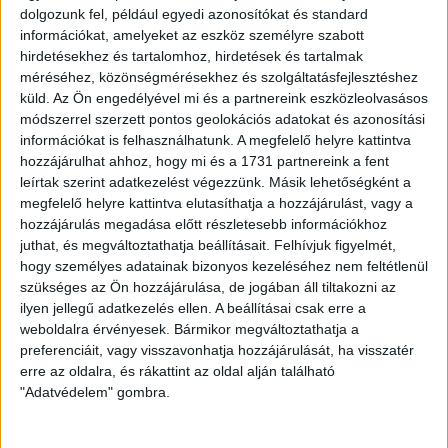
dolgozunk fel, például egyedi azonosítókat és standard
Ingatlan típusa:
Társasházi lakás
információkat, amelyeket az eszköz személyre szabott
hirdetésekhez és tartalomhoz, hirdetések és tartalmak
Ingatlan állapota:
Új
méréséhez, közönségmérésekhez és szolgáltatásfejlesztéshez
Építési mód:
Tégla
küld.
Az Ön engedélyével mi és a partnereink eszközleolvasásos
módszerrel szerzett pontos geolokációs adatokat és azonosítási
Fűtési mód:
Hőszivattyú
információkat is felhasználhatunk. A megfelelő helyre kattintva
hozzájárulhat ahhoz, hogy mi és a 1731 partnereink a fent
2
Lakótér mérete:
46 m
leírtak szerint adatkezelést végezzünk. Másik lehetőségként a
megfelelő helyre kattintva elutasíthatja a hozzájárulást, vagy a
Várható átadás:
2028-08-31
hozzájárulás megadása előtt részletesebb információkhoz
Közművek:
Összközműves
juthat, és megváltoztathatja beállításait.
Felhívjuk figyelmét,
hogy személyes adatainak bizonyos kezeléséhez nem feltétlenül
Építés éve:
2027
szükséges az Ön hozzájárulása, de jogában áll tiltakozni az
ilyen jellegű adatkezelés ellen. A beállításai csak erre a
Szobák:
2 db
weboldalra érvényesek. Bármikor megváltoztathatja a
preferenciáit, vagy visszavonhatja hozzájárulását, ha visszatér
Hálószobák:
1 db
erre az oldalra, és rákattint az oldal alján található
"Adatvédelem" gombra.
Modern lakóépület Győr Belvárosában - prémium életérzés
kiváló lokációban.