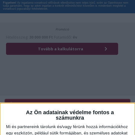
Figyelem!
Az ingatlanra vonatkozó előírások ellenőrzése nem teljes körű, ezért az Openhouse nem
tudja garantálni, hogy az adott ingatlan a konkrét előminősítést követően is mindenben megfelel a
vonatkozó jogszabályi feltételeknek.
Érdekli az ingatlan?
Kattintson és hívja most kollégánkat!
Az Ön adatainak védelme fontos a
számunkra
Mi és partnereink tárolunk és/vagy férünk hozzá információkhoz
Ügyvitel típusa:
Eladó
egy eszközön, például sütik formájában, és személyes adatokat