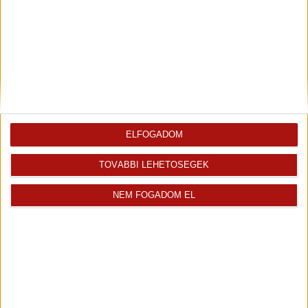
Irodavezető
+36 70 977 7830
sandor.hegedus@oh.hu
Magyar
Visszahívást kérek erről az
E-mail tájékoztatót kérek
ingatlanról az értékesítőtől
erről az ingatlanról
ELFOGADOM
TOVÁBBI LEHETŐSÉGEK
Finanszírozás
NEM FOGADOM EL