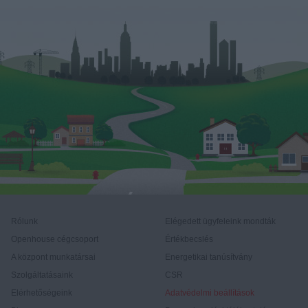
Rólunk
Elégedett ügyfeleink mondták
Openhouse cégcsoport
Értékbecslés
A központ munkatársai
Energetikai tanúsítvány
Szolgáltatásaink
CSR
Elérhetőségeink
Adatvédelmi beállítások