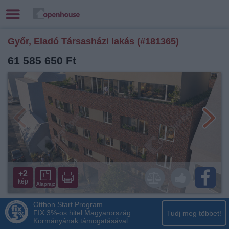
Győr, Eladó Társasházi lakás (#181365)
61 585 650 Ft
+2
kép
Alaprajz
Otthon Start Program
FIX 3%-os hitel Magyarország
Tudj meg többet!
Kormányának támogatásával