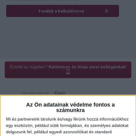
Érdekli az ingatlan?
Kattintson és hívja most kollégánkat!
Ügyvitel típusa:
Eladó
Az Ön adatainak védelme fontos a
Ingatlan típusa:
Üzlethelyiség
számunkra
Ingatlan állapota:
Új
Mi és partnereink tárolunk és/vagy férünk hozzá információkhoz
egy eszközön, például sütik formájában, és személyes adatokat
Építési mód:
Tégla
dolgozunk fel, például egyedi azonosítókat és standard