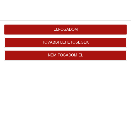
ingatlanról az értékesítőtől
erről az ingatlanról
Finanszírozás
ELFOGADOM
TOVÁBBI LEHETŐSÉGEK
NEM FOGADOM EL