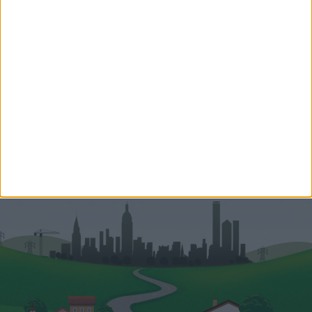
Kocsis Csaba
Több mint 11 évnyi
tapasztalatommal, szakmai
tudásommal,...
Hitelszakértő
+36 70 459 3010
csaba.kocsis@oh.hu