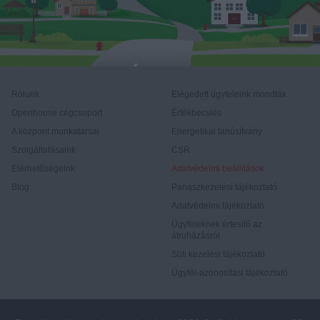
Rólunk
Elégedett ügyfeleink mondták
Openhouse cégcsoport
Értékbecslés
A központ munkatársai
Energetikai tanúsítvány
Szolgáltatásaink
CSR
Elérhetőségeink
Adatvédelmi beállítások
Blog
Panaszkezelési tájékoztató
Adatvédelmi tájékoztató
Ügyfeleknek értesítő az
átruházásról
Süti kezelési tájékoztató
Ügyfél-azonosítási tájékoztató