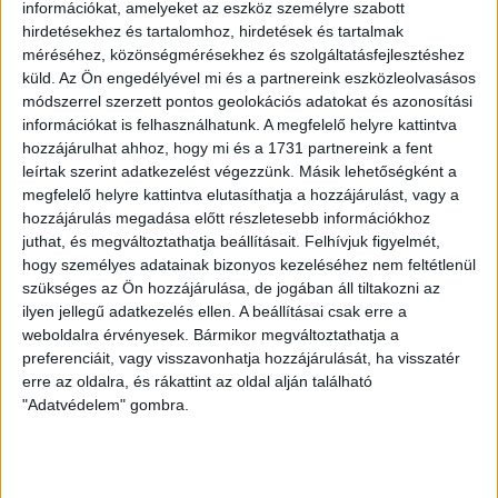
Fűtési mód:
Hőszivattyú
információkat, amelyeket az eszköz személyre szabott
hirdetésekhez és tartalomhoz, hirdetések és tartalmak
2
Lakótér mérete:
65 m
méréséhez, közönségmérésekhez és szolgáltatásfejlesztéshez
küld.
Az Ön engedélyével mi és a partnereink eszközleolvasásos
Várható átadás:
2028-08-31
módszerrel szerzett pontos geolokációs adatokat és azonosítási
információkat is felhasználhatunk. A megfelelő helyre kattintva
Közművek:
Összközműves
hozzájárulhat ahhoz, hogy mi és a 1731 partnereink a fent
leírtak szerint adatkezelést végezzünk. Másik lehetőségként a
Építés éve:
2027
megfelelő helyre kattintva elutasíthatja a hozzájárulást, vagy a
hozzájárulás megadása előtt részletesebb információkhoz
juthat, és megváltoztathatja beállításait.
Felhívjuk figyelmét,
Az
Openhouse Mosonmagyaróvár Ingatlaniroda
kínálatában eladó a
hogy személyes adatainak bizonyos kezeléséhez nem feltétlenül
#181217 hivatkozási számú
győri üzlethelyiség
.
szükséges az Ön hozzájárulása, de jogában áll tiltakozni az
ilyen jellegű adatkezelés ellen. A beállításai csak erre a
Győr történelmi belvárosában valósul meg ez a modern, magas
weboldalra érvényesek. Bármikor megváltoztathatja a
műszaki tartalommal rendelkező 34 korszerű lakásból és 3 utcafronti
preferenciáit, vagy visszavonhatja hozzájárulását, ha visszatér
üzlethelyiségből álló öt szintes liftes társasház. Az épület felső szintjén
erre az oldalra, és rákattint az oldal alján található
két penthouse lakás kerül kialakításra.
"Adatvédelem" gombra.
B.F.5 üzlethelyiség a társasház földszintjén található 65,29 m2
Utcafronti kirakatos üzlethelyiség.
Az üzlethelyiséghez felszíni vagy teremgarázsban lévő gépkocsibeálló