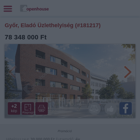
Győr, Eladó Üzlethelyiség (#181217)
78 348 000 Ft
+2
kép
Alaprajz