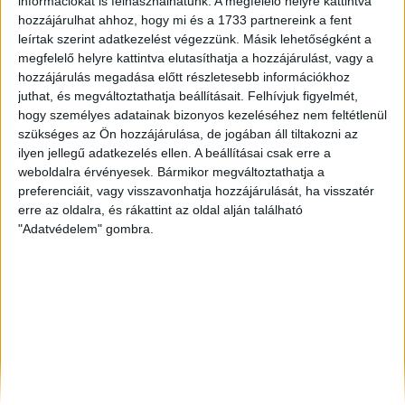
információkat is felhasználhatunk. A megfelelő helyre kattintva
Szombathely
, Eladó Társasházi lakás
hozzájárulhat ahhoz, hogy mi és a 1733 partnereink a fent
Székesfehérvár
, Eladó Társasházi lakás, Családi ház
leírtak szerint adatkezelést végezzünk. Másik lehetőségként a
Jászberény
, Eladó Társasházi lakás, Családi ház
megfelelő helyre kattintva elutasíthatja a hozzájárulást, vagy a
hozzájárulás megadása előtt részletesebb információkhoz
juthat, és megváltoztathatja beállításait.
Felhívjuk figyelmét,
hogy személyes adatainak bizonyos kezeléséhez nem feltétlenül
szükséges az Ön hozzájárulása, de jogában áll tiltakozni az
ilyen jellegű adatkezelés ellen. A beállításai csak erre a
weboldalra érvényesek. Bármikor megváltoztathatja a
preferenciáit, vagy visszavonhatja hozzájárulását, ha visszatér
erre az oldalra, és rákattint az oldal alján található
"Adatvédelem" gombra.
Rólunk
Elégedett ügyfeleink mondták