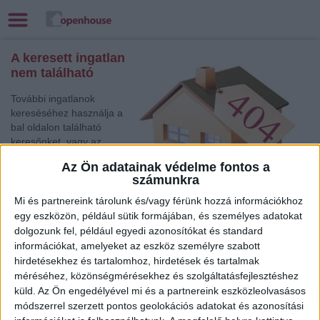
A keresett ingatlan
nem található
További ingatlanok
kereséséhez használja a
bal oldalon található
keresőnket, vagy az
alábbi gyorslinkek egyikét:
Az Ön adatainak védelme fontos a
számunkra
Gödöllő
, Eladó Családi
ház
Mi és partnereink tárolunk és/vagy férünk hozzá információkhoz
Zalaegerszeg
, Eladó Társasházi lakás, Családi ház
egy eszközön, például sütik formájában, és személyes adatokat
dolgozunk fel, például egyedi azonosítókat és standard
Kecskemét
, Eladó Társasházi lakás
információkat, amelyeket az eszköz személyre szabott
Sárvár
, Kiadó Társasházi lakás
hirdetésekhez és tartalomhoz, hirdetések és tartalmak
Debrecen
, Eladó Társasházi lakás
méréséhez, közönségmérésekhez és szolgáltatásfejlesztéshez
Balatonboglár
, Eladó Társasházi lakás
küld.
Az Ön engedélyével mi és a partnereink eszközleolvasásos
Keszthely
, Eladó Családi ház
módszerrel szerzett pontos geolokációs adatokat és azonosítási