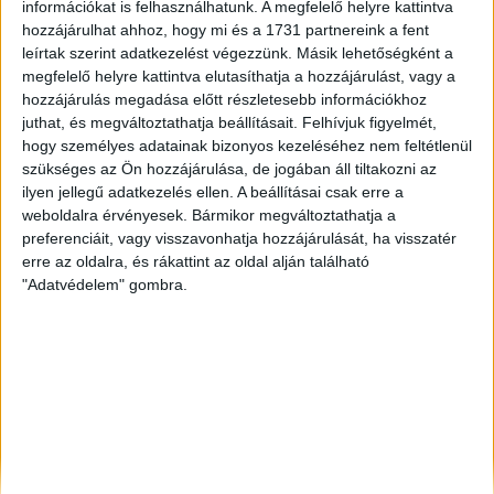
információkat is felhasználhatunk. A megfelelő helyre kattintva
Kecskemét
, Eladó Társasházi lakás, Családi ház
hozzájárulhat ahhoz, hogy mi és a 1731 partnereink a fent
Győr
, Eladó Társasházi lakás, Családi ház, Garázs,
leírtak szerint adatkezelést végezzünk. Másik lehetőségként a
Házrész, Hotel, Üzlethelyiség
megfelelő helyre kattintva elutasíthatja a hozzájárulást, vagy a
Mosonmagyaróvár
, Eladó Családi ház
hozzájárulás megadása előtt részletesebb információkhoz
juthat, és megváltoztathatja beállításait.
Felhívjuk figyelmét,
hogy személyes adatainak bizonyos kezeléséhez nem feltétlenül
szükséges az Ön hozzájárulása, de jogában áll tiltakozni az
ilyen jellegű adatkezelés ellen. A beállításai csak erre a
weboldalra érvényesek. Bármikor megváltoztathatja a
preferenciáit, vagy visszavonhatja hozzájárulását, ha visszatér
erre az oldalra, és rákattint az oldal alján található
"Adatvédelem" gombra.