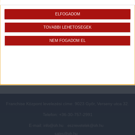
Rólunk
Elégedett ügyfeleink mondták
ELFOGADOM
Openhouse cégcsoport
Értékbecslés
A központ munkatársai
Energetikai tanúsítvány
TOVÁBBI LEHETŐSÉGEK
Szolgáltatásaink
CSR
Elérhetőségeink
Adatvédelmi beállítások
NEM FOGADOM EL
Blog
Panaszkezelési tájékoztató
Adatvédelmi tájékoztató
Ügyfeleknek értesítő az
átruházásról
Süti kezelési tájékoztató
Ügyfél-azonosítási tájékoztató
Franchise Központ levelezési címe: 9023 Győr, Verseny utca 32.
Telefon: +36-30-757-2991
E-mail:
info@oh.hu
eszrevetelek@oh.hu
sales@oh.hu