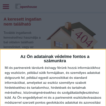
A keresett ingatlan
nem található
További ingatlanok
kereséséhez használja a
bal oldalon található
keresőnket, vagy az
alábbi gyorslinkek egyikét:
Az Ön adatainak védelme fontos a
számunkra
Törökszentmiklós
,
Eladó Családi ház
Mi és partnereink tárolunk és/vagy férünk hozzá információkhoz
Békéscsaba
, Eladó Társasházi lakás, Családi ház, Garázs,
egy eszközön, például sütik formájában, és személyes adatokat
Házrész
dolgozunk fel, például egyedi azonosítókat és standard
Kecskemét
, Eladó Családi ház
információkat, amelyeket az eszköz személyre szabott
Gödöllő
, Eladó Családi ház
hirdetésekhez és tartalomhoz, hirdetések és tartalmak
méréséhez, közönségmérésekhez és szolgáltatásfejlesztéshez
Balatonboglár
, Eladó Társasházi lakás
küld.
Az Ön engedélyével mi és a partnereink eszközleolvasásos
Balatonfüred
, Eladó Családi ház
módszerrel szerzett pontos geolokációs adatokat és azonosítási
Budapest V. Ker.
, Eladó Családi ház