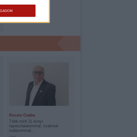
OGADOM
Kocsis Csaba
Több mint 11 évnyi
tapasztalatommal, szakmai
tudásommal,...