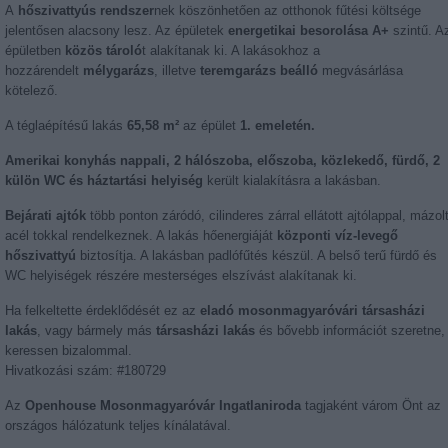
A
hőszivattyús rendszer
nek köszönhetően az otthonok fűtési költsége
jelentősen alacsony lesz. Az épületek
energetikai besorolása A+
szintű. A
épületben
közös tároló
t alakítanak ki. A lakásokhoz a
hozzárendelt
mélygarázs
, illetve
teremgarázs beálló
megvásárlása
kötelező.
A téglaépítésű lakás
65,58 m²
az épület
1. emeletén.
Amerikai konyhás nappali, 2 hálószoba, előszoba, közlekedő, fürdő, 2
külön WC és háztartási helyiség
került kialakításra a lakásban.
Bejárati ajtók
több ponton záródó, cilinderes zárral ellátott ajtólappal, mázol
acél tokkal rendelkeznek. A lakás hőenergiáját
központi víz-levegő
hőszivattyú
biztosítja. A lakásban padlófűtés készül. A belső terű fürdő és
WC helyiségek részére mesterséges elszívást alakítanak ki.
Ha felkeltette érdeklődését ez az
eladó mosonmagyaróvári társasházi
lakás
, vagy bármely más
társasházi lakás
és bővebb információt szeretne,
keressen bizalommal.
Hivatkozási szám: #180729
Az
Openhouse Mosonmagyaróvár Ingatlaniroda
tagjaként várom Önt az
országos hálózatunk teljes kínálatával.