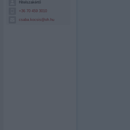
Hitelszakértő
+36 70 459 3010
csaba.kocsis@oh.hu