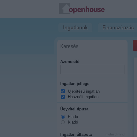
Ingatlanok
Finanszírozás
Keresés
Azonosító
Ingatlan jellege
Újépítésű ingatlan
Használt ingatlan
Ügyvitel típusa
Eladó
Kiadó
Ingatlan állapota
mutasd mind