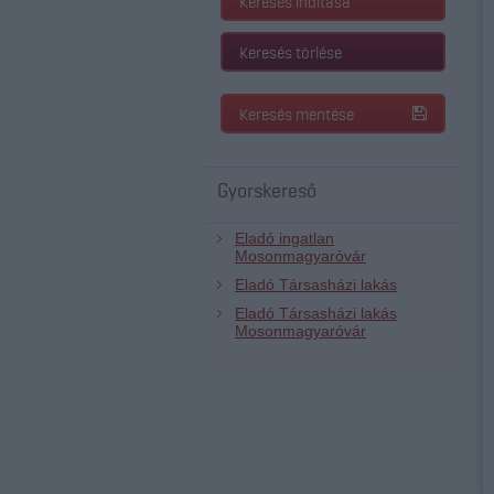
Keresés indítása
Keresés törlése
Keresés mentése
Gyorskereső
Eladó ingatlan
Mosonmagyaróvár
Eladó Társasházi lakás
Eladó Társasházi lakás
Mosonmagyaróvár