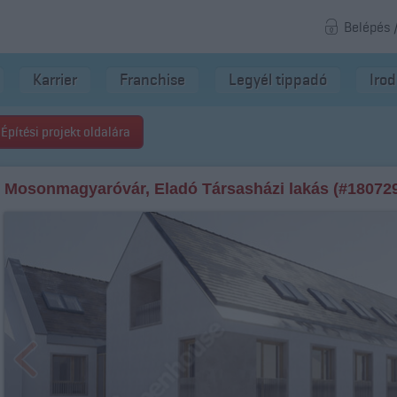
Belépés 
Karrier
Franchise
Legyél tippadó
Iro
Építési projekt oldalára
Mosonmagyaróvár, Eladó Társasházi lakás (#18072