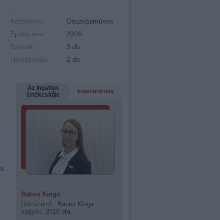
Közművek:
Összközműves
Építés éve:
2026
Szobák:
3 db
Hálószobák:
2 db
Az ingatlan
Ingatlaniroda
értékesítője
et
Babos Kinga
Üdvözlöm! Babos Kinga
vagyok, 2018 óta...