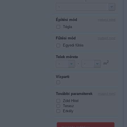
-
-
Építési mód
mutasd mind
Tégla
Fűtési mód
mutasd mind
Egyedi fűtés
Telek mérete
2
-
m
-
-
Vízparti
További paraméterek
mutasd mind
Zöld Hitel
Terasz
Erkély