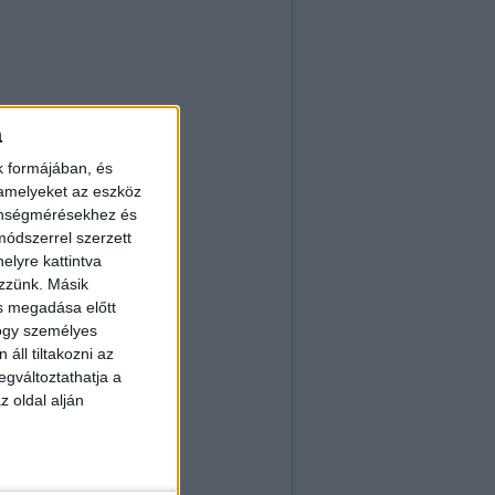
a
k formájában, és
 amelyeket az eszköz
zönségmérésekhez és
ódszerrel szerzett
elyre kattintva
ezzünk. Másik
ás megadása előtt
hogy személyes
áll tiltakozni az
egváltoztathatja a
z oldal alján