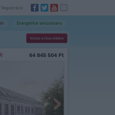
/ Regisztráció
dák
Energetikai tanúsítvány
Vissza a lista oldalra
9)
64 845 504 Ft