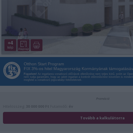
+4
kép
Alaprajz
Otthon Start Program
FIX 3%-os hitel Magyarország Kormányának támogatásáv
Figyelem!
Az ingatlanra vonatkozó előírások ellenőrzése nem teljes körű, ezért az Op
nem tudja garantálni, hogy az adott ingatlan a konkrét előminősítést követően is minde
megfelel a vonatkozó jogszabályi feltételeknek.