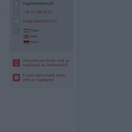
Ingatlanértékesítő
z
+36 70 488 9710
kinga.babos@oh.hu
Magyar
Angol
Német
Visszahívást kérek erről az
t
ingatlanról az értékesítőtől
E-mail tájékoztatót kérek
erről az ingatlanról