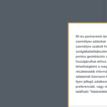
Mi és partnereink tá
személyes adatokat d
személyre szabott h
szolgáltatásfejleszté
pontos geolokációs a
hozzájárulhat ahhoz,
lehetőségként a megf
részletesebb informác
adatainak bizonyos k
ilyen jellegű adatke
preferenciáit, vagy v
található "Adatvéde