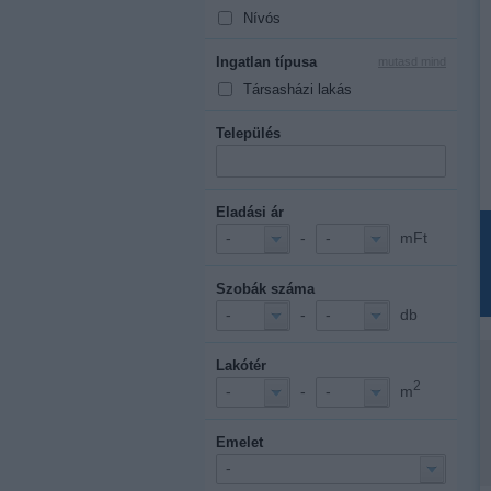
Nívós
Ingatlan típusa
mutasd mind
Társasházi lakás
Település
Eladási ár
-
mFt
-
-
Szobák száma
-
db
-
-
Lakótér
2
-
m
-
-
Emelet
-