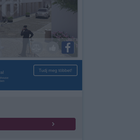
Tudj meg többet!
al
enhouse
nben