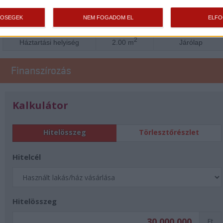
2
WC
2.00 m
Járólap
TŐSÉGEK
NEM FOGADOM EL
ELF
2
WC
2.00 m
Járólap
2
Háztartási helyiség
2.00 m
Járólap
Finanszírozás