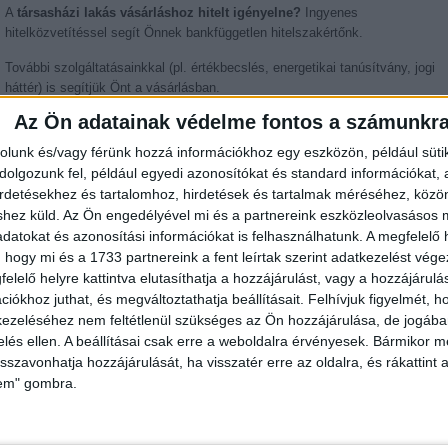
A
társasházi lakás vásárláshoz hitelt igényelne?
Ingyenes
hitelközvetítéssel segít Önnek bankfüggetlen hitelszakértőnk.
További szolgáltatásainkkal (pl. értékbecslés, energetikai tanúsítvány, jogi
háttér) is segítjük Önt a vásárlásban.
Az Ön adatainak védelme fontos a számunkr
rolunk és/vagy férünk hozzá információkhoz egy eszközön, például süti
Az otthon érték. Az ingatlan üzlet.
olgozunk fel, például egyedi azonosítókat és standard információkat,
Helyiségek
irdetésekhez és tartalomhoz, hirdetések és tartalmak méréséhez, kö
shez küld.
Az Ön engedélyével mi és a partnereink eszközleolvasásos m
Helyiség
Alapterület
Padlóburkolat
datokat és azonosítási információkat is felhasználhatunk. A megfelelő h
 hogy mi és a 1733 partnereink a fent leírtak szerint adatkezelést vég
2
Amerikai konyha
25.00 m
Járólap
elelő helyre kattintva elutasíthatja a hozzájárulást, vagy a hozzájárul
2
iókhoz juthat, és megváltoztathatja beállításait.
Felhívjuk figyelmét, 
Előszoba
5.00 m
Járólap
ezeléséhez nem feltétlenül szükséges az Ön hozzájárulása, de jogában 
2
Közlekedő
2.00 m
Járólap
zelés ellen. A beállításai csak erre a weboldalra érvényesek. Bármikor m
isszavonhatja hozzájárulását, ha visszatér erre az oldalra, és rákattint a
2
Szoba
9.00 m
Laminált padló
lem" gombra.
2
Szoba
14.00 m
Laminált padló
2
Fürdő
4.00 m
Járólap