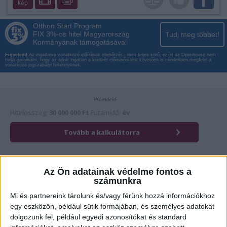
kép
Otthon Start Program
FIX 3%-os hitel Magyarország
Tudj meg többet!
Kormányának támogatásával
Figyelem!
Az ingatlanra vonatkozó előírások ellenőrzése nem teljes körű, ezért az Openhouse nem
tudja garantálni, hogy az adott ingatlan a konkrét előminősítést követően is mindenben megfelel a
vonatkozó jogszabályi feltételeknek.
Az Ön adatainak védelme fontos a
számunkra
Mi és partnereink tárolunk és/vagy férünk hozzá információkhoz
egy eszközön, például sütik formájában, és személyes adatokat
dolgozunk fel, például egyedi azonosítókat és standard
Érdekli az ingatlan?
Kattintson és hívja most kollégánkat!