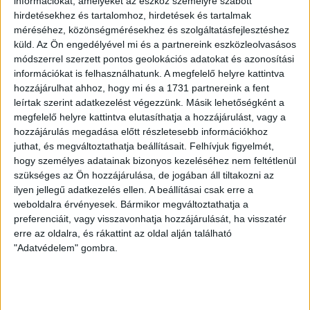
információkat, amelyeket az eszköz személyre szabott
hirdetésekhez és tartalomhoz, hirdetések és tartalmak
méréséhez, közönségmérésekhez és szolgáltatásfejlesztéshez
küld.
Az Ön engedélyével mi és a partnereink eszközleolvasásos
Ügyvitel típusa:
Eladó
módszerrel szerzett pontos geolokációs adatokat és azonosítási
információkat is felhasználhatunk. A megfelelő helyre kattintva
Ingatlan típusa:
Társasházi lakás
hozzájárulhat ahhoz, hogy mi és a 1731 partnereink a fent
leírtak szerint adatkezelést végezzünk. Másik lehetőségként a
Építési mód:
Tégla
megfelelő helyre kattintva elutasíthatja a hozzájárulást, vagy a
hozzájárulás megadása előtt részletesebb információkhoz
Építés éve:
2010
juthat, és megváltoztathatja beállításait.
Felhívjuk figyelmét,
hogy személyes adatainak bizonyos kezeléséhez nem feltétlenül
Panorámás életérzés és luxus pihenés – Eladó lakás a
szükséges az Ön hozzájárulása, de jogában áll tiltakozni az
Galerius Lakóparkban!
ilyen jellegű adatkezelés ellen. A beállításai csak erre a
weboldalra érvényesek. Bármikor megváltoztathatja a
Az
Openhouse Siófok
kínálatában eladó a #180351 hivatkozási számú
preferenciáit, vagy visszavonhatja hozzájárulását, ha visszatér
siófoki társasházi lakás
.
erre az oldalra, és rákattint az oldal alján található
"Adatvédelem" gombra.
Siófok egyik legkedveltebb, közvetlen vízparti lakóparkjában,
a
Galerius Lakóparkban
kínálunk eladásra egy
4. emeleti, 39 nm-es
,
kiváló állapotú ékszerdobozt! Ez az ingatlan tökéletes választás saját
nyaralónak, állandó otthonnak vagy magas hozamú befektetésnek
egyaránt.