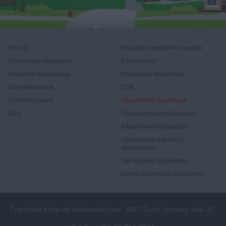
Rólunk
Elégedett ügyfeleink mondták
Openhouse cégcsoport
Értékbecslés
A központ munkatársai
Energetikai tanúsítvány
Szolgáltatásaink
CSR
Elérhetőségeink
Adatvédelmi beállítások
Blog
Panaszkezelési tájékoztató
Adatvédelmi tájékoztató
Ügyfeleknek értesítő az
átruházásról
Süti kezelési tájékoztató
Ügyfél-azonosítási tájékoztató
Franchise Központ levelezési címe: 9023 Győr, Verseny utca 32.