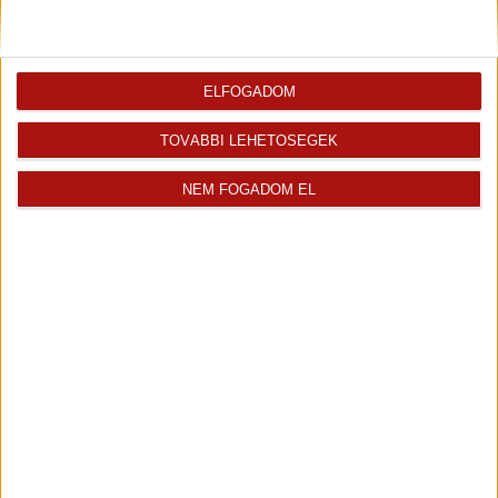
Finanszírozás
ELFOGADOM
TOVÁBBI LEHETŐSÉGEK
NEM FOGADOM EL