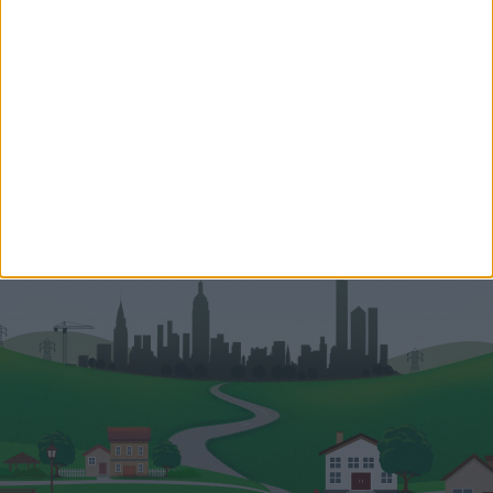
Németh Diána
Hitelszakértő
+36 70 531 3146
diana.nemeth@oh.hu