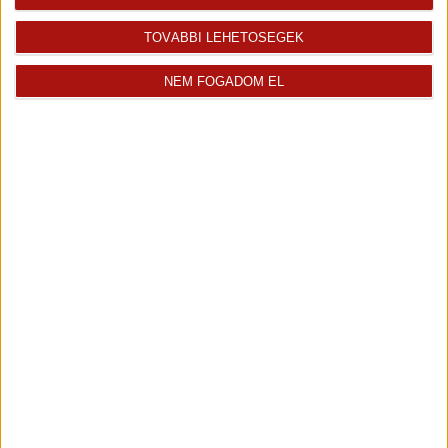
Bencik Márton
TOVÁBBI LEHETŐSÉGEK
Tisztelt Érdeklődők! Engedjék meg, hogy bemutatkozzam: Bencik...
Kiemelt ingatlanértékesítő
NEM FOGADOM EL
+36 70 467 7324
marton.bencik@oh.hu
Magyar
Visszahívást kérek erről az
E-mail tájékoztatót kérek
ingatlanról az értékesítőtől
erről az ingatlanról
Finanszírozás