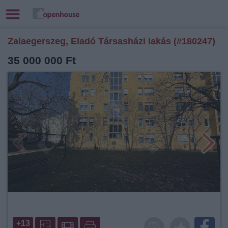
Zalaegerszeg, Eladó Társasházi lakás (#180247)
35 000 000 Ft
+13