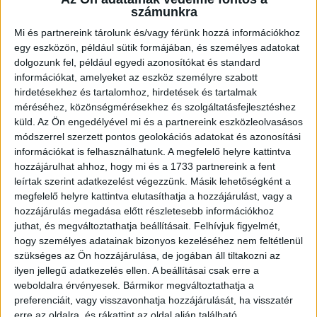
számunkra
Mi és partnereink tárolunk és/vagy férünk hozzá információkhoz
egy eszközön, például sütik formájában, és személyes adatokat
Ügyvitel típusa:
Eladó
dolgozunk fel, például egyedi azonosítókat és standard
információkat, amelyeket az eszköz személyre szabott
Ingatlan típusa:
Társasházi lakás
hirdetésekhez és tartalomhoz, hirdetések és tartalmak
méréséhez, közönségmérésekhez és szolgáltatásfejlesztéshez
Ingatlan állapota:
Jó
küld.
Az Ön engedélyével mi és a partnereink eszközleolvasásos
módszerrel szerzett pontos geolokációs adatokat és azonosítási
Építési mód:
Tégla
információkat is felhasználhatunk. A megfelelő helyre kattintva
Fűtési mód:
HÉRA/Konvektor
hozzájárulhat ahhoz, hogy mi és a 1733 partnereink a fent
leírtak szerint adatkezelést végezzünk. Másik lehetőségként a
2
Lakótér mérete:
55 m
megfelelő helyre kattintva elutasíthatja a hozzájárulást, vagy a
hozzájárulás megadása előtt részletesebb információkhoz
Közművek:
Összközműves
juthat, és megváltoztathatja beállításait.
Felhívjuk figyelmét,
hogy személyes adatainak bizonyos kezeléséhez nem feltétlenül
Építés éve:
1960
szükséges az Ön hozzájárulása, de jogában áll tiltakozni az
Szobák:
2 db
ilyen jellegű adatkezelés ellen. A beállításai csak erre a
weboldalra érvényesek. Bármikor megváltoztathatja a
Hálószobák:
2 db
preferenciáit, vagy visszavonhatja hozzájárulását, ha visszatér
erre az oldalra, és rákattint az oldal alján található