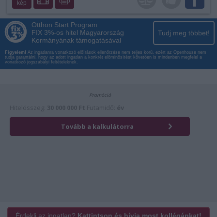
kép
Otthon Start Program
FIX 3%-os hitel Magyarország
Tudj meg többet!
Kormányának támogatásával
Figyelem!
Az ingatlanra vonatkozó előírások ellenőrzése nem teljes körű, ezért az Openhouse nem
tudja garantálni, hogy az adott ingatlan a konkrét előminősítést követően is mindenben megfelel a
vonatkozó jogszabályi feltételeknek.
Érdekli az ingatlan?
Kattintson és hívja most kollégánkat!