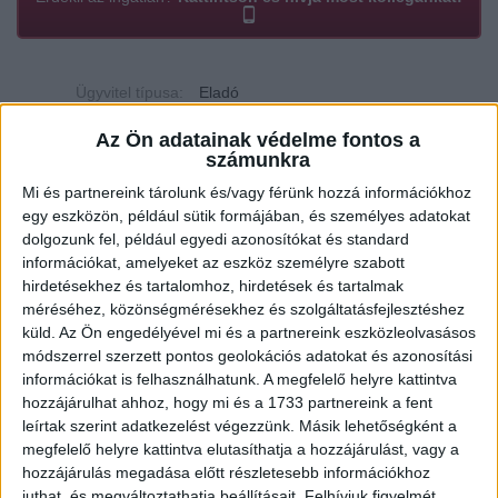
Ügyvitel típusa:
Eladó
Ingatlan típusa:
Társasházi lakás
Az Ön adatainak védelme fontos a
számunkra
Ingatlan állapota:
Új
Mi és partnereink tárolunk és/vagy férünk hozzá információkhoz
egy eszközön, például sütik formájában, és személyes adatokat
Építési mód:
Tégla
dolgozunk fel, például egyedi azonosítókat és standard
Fűtési mód:
Hőszivattyú
információkat, amelyeket az eszköz személyre szabott
hirdetésekhez és tartalomhoz, hirdetések és tartalmak
2
Telek mérete:
98 m
méréséhez, közönségmérésekhez és szolgáltatásfejlesztéshez
küld.
Az Ön engedélyével mi és a partnereink eszközleolvasásos
2
Lakótér mérete:
87 m
módszerrel szerzett pontos geolokációs adatokat és azonosítási
információkat is felhasználhatunk. A megfelelő helyre kattintva
Várható átadás:
2026-08-31
hozzájárulhat ahhoz, hogy mi és a 1733 partnereink a fent
Közművek:
Összközműves
leírtak szerint adatkezelést végezzünk. Másik lehetőségként a
megfelelő helyre kattintva elutasíthatja a hozzájárulást, vagy a
Építés éve:
2026
hozzájárulás megadása előtt részletesebb információkhoz
juthat, és megváltoztathatja beállításait.
Felhívjuk figyelmét,