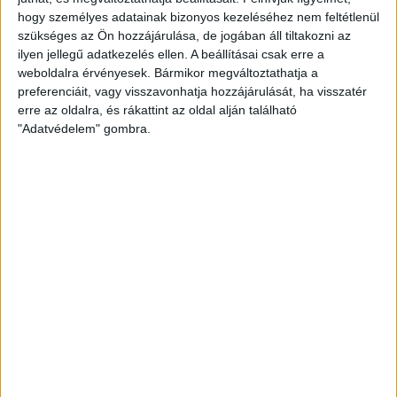
Szobák:
4 db
hogy személyes adatainak bizonyos kezeléséhez nem feltétlenül
szükséges az Ön hozzájárulása, de jogában áll tiltakozni az
Hálószobák:
3 db
ilyen jellegű adatkezelés ellen. A beállításai csak erre a
weboldalra érvényesek. Bármikor megváltoztathatja a
Eladó új építésű luxus társasházi lakások
preferenciáit, vagy visszavonhatja hozzájárulását, ha visszatér
erre az oldalra, és rákattint az oldal alján található
Az
Openhouse Siófok
kínálatában eladó a #180060 hivatkozási számú
"Adatvédelem" gombra.
siófoki társasházi lakás
.
PRÉMIUM MINŐSÉG. JÖVŐBE MUTATÓ TECHNOLÓGIA. IDŐTÁLLÓ
ELEGANCIA.
Fedezze fel ezt a kivételes minőségben megálmodott, modern otthont,
ahol a csúcstechnológia és a kifinomult design tökéletes harmóniában
találkozik.
MASSZÍV ALAPOK – ENERGIATAKARÉKOS JÖVŐ
Az ingatlan 45 cm vastag, kiemelkedő hőtároló képességű
falszerkezettel épül:
30 cm fokozott hőtároló tégla
15 cm grafitos polisztirol hőszigetelés