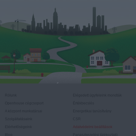
Rólunk
Elégedett ügyfeleink mondták
Openhouse cégcsoport
Értékbecslés
A központ munkatársai
Energetikai tanúsítvány
Szolgáltatásaink
CSR
Elérhetőségeink
Adatvédelmi beállítások
Blog
Panaszkezelési tájékoztató