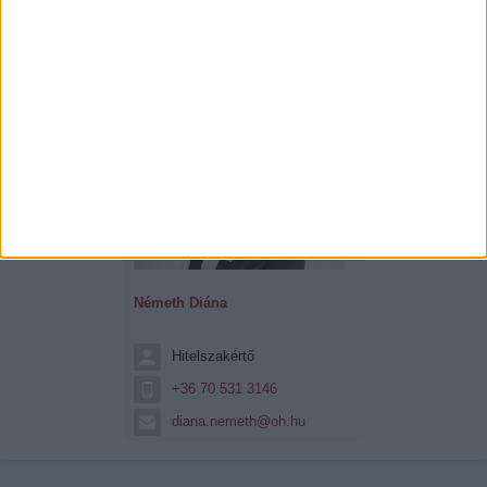
Németh Diána
Hitelszakértő
+36 70 531 3146
diana.nemeth@oh.hu