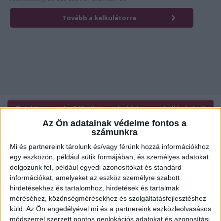
Érdekli az ingatlan?
Kattintson és hívja most kollégánkat!
Az Ön adatainak védelme fontos a
számunkra
Mi és partnereink tárolunk és/vagy férünk hozzá információkhoz
Ügyvitel típusa:
Eladó
egy eszközön, például sütik formájában, és személyes adatokat
dolgozunk fel, például egyedi azonosítókat és standard
Ingatlan típusa:
Mezőgazdasági
információkat, amelyeket az eszköz személyre szabott
Ingatlan állapota:
Felújítandó
hirdetésekhez és tartalomhoz, hirdetések és tartalmak
méréséhez, közönségmérésekhez és szolgáltatásfejlesztéshez
Építési mód:
Tégla
küld.
Az Ön engedélyével mi és a partnereink eszközleolvasásos
módszerrel szerzett pontos geolokációs adatokat és azonosítási