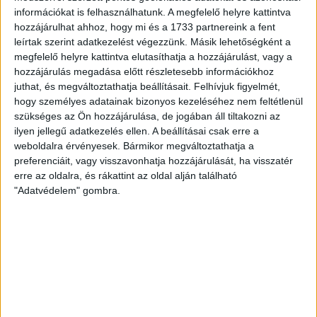
2
Telek mérete:
730 m
információkat is felhasználhatunk. A megfelelő helyre kattintva
hozzájárulhat ahhoz, hogy mi és a 1733 partnereink a fent
2
Lakótér mérete:
20 m
leírtak szerint adatkezelést végezzünk. Másik lehetőségként a
Közművek:
Villany
megfelelő helyre kattintva elutasíthatja a hozzájárulást, vagy a
hozzájárulás megadása előtt részletesebb információkhoz
Építés éve:
1982
juthat, és megváltoztathatja beállításait.
Felhívjuk figyelmét,
hogy személyes adatainak bizonyos kezeléséhez nem feltétlenül
Szobák:
1 db
szükséges az Ön hozzájárulása, de jogában áll tiltakozni az
ilyen jellegű adatkezelés ellen. A beállításai csak erre a
weboldalra érvényesek. Bármikor megváltoztathatja a
eladó tanya, hobbitelek Kecskeméten
preferenciáit, vagy visszavonhatja hozzájárulását, ha visszatér
Az
Openhouse Kecskemét Ingatlaniroda
kínálatában eladó a #180038
erre az oldalra, és rákattint az oldal alján található
hivatkozási számú
kecskeméti mezőgazdasági
.
"Adatvédelem" gombra.
Eladó Kecskeméten a Máriahegy részen egy 730nm-es zártkerti
ingatlan, a telken egy kb.20nm téglaház kapott helyet.
A telken fúrott kút és áram is van.
Ha felkeltette érdeklődését ez az
eladó kecskeméti mezőgazdasági
,
vagy bármely más
mezőgazdasági
és bővebb információt szeretne,
keressen bizalommal.