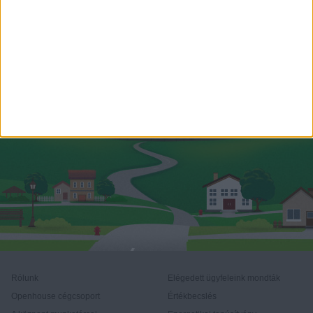
renata.gorzas@oh.hu
Rólunk
Elégedett ügyfeleink mondták
Openhouse cégcsoport
Értékbecslés