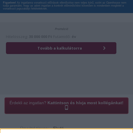
Figyelem!
Az ingatlanra vonatkozó előírások ellenőrzése nem teljes körű, ezért az Openhouse nem
tudja garantálni, hogy az adott ingatlan a konkrét előminősítést követően is mindenben megfelel a
vonatkozó jogszabályi feltételeknek.
Érdekli az ingatlan?
Kattintson és hívja most kollégánkat!
Ügyvitel típusa:
Eladó