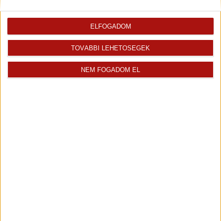
ELFOGADOM
TOVÁBBI LEHETŐSÉGEK
NEM FOGADOM EL
Dr. Sári János
Üdvözlöm! Dr. Sári János vagyok a...
Franchise Partner
+36 30 729 8083
janos.sari@oh.hu
Magyar
Visszahívást kérek erről az
E-mail tájékoztatót kérek
ingatlanról az értékesítőtől
erről az ingatlanról
Finanszírozás