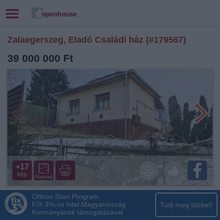
Zalaegerszeg, Eladó Családi ház (#179567)
39 000 000 Ft
+17
kép
Alaprajz
Otthon Start Program
FIX 3%-os hitel Magyarország
Tudj meg többet!
Kormányának támogatásával