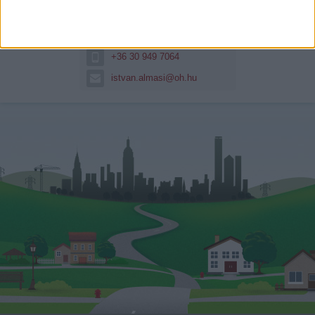
Almási István vagyok, már több
mint 10 éve...
Hitelszakértő
+36 30 949 7064
istvan.almasi@oh.hu