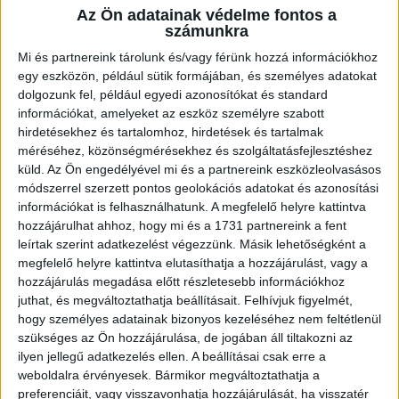
Az Ön adatainak védelme fontos a
Ingatlan típusa:
Családi ház
számunkra
Ingatlan állapota:
Felújítandó
Mi és partnereink tárolunk és/vagy férünk hozzá információkhoz
egy eszközön, például sütik formájában, és személyes adatokat
Építési mód:
Tégla
dolgozunk fel, például egyedi azonosítókat és standard
információkat, amelyeket az eszköz személyre szabott
Fűtési mód:
Gázfűtés, cirko
hirdetésekhez és tartalomhoz, hirdetések és tartalmak
2
méréséhez, közönségmérésekhez és szolgáltatásfejlesztéshez
Telek mérete:
2256 m
küld.
Az Ön engedélyével mi és a partnereink eszközleolvasásos
2
Lakótér mérete:
62 m
módszerrel szerzett pontos geolokációs adatokat és azonosítási
információkat is felhasználhatunk. A megfelelő helyre kattintva
Közművek:
Összközműves
hozzájárulhat ahhoz, hogy mi és a 1731 partnereink a fent
leírtak szerint adatkezelést végezzünk. Másik lehetőségként a
Szobák:
2 db
megfelelő helyre kattintva elutasíthatja a hozzájárulást, vagy a
hozzájárulás megadása előtt részletesebb információkhoz
Hálószobák:
2 db
juthat, és megváltoztathatja beállításait.
Felhívjuk figyelmét,
hogy személyes adatainak bizonyos kezeléséhez nem feltétlenül
Zalaegerszeg-Andráshida: Masszív falak, óriási tervek –
szükséges az Ön hozzájárulása, de jogában áll tiltakozni az
hozza ki a maximumot ebből a kertvárosi házból!
ilyen jellegű adatkezelés ellen. A beállításai csak erre a
weboldalra érvényesek. Bármikor megváltoztathatja a
Az
Openhouse Nagykanizsa Ingatlaniroda
kínálatában eladó a
preferenciáit, vagy visszavonhatja hozzájárulását, ha visszatér