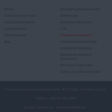
Rólunk
Elégedett ügyfeleink mondták
Openhouse cégcsoport
Értékbecslés
A központ munkatársai
Energetikai tanúsítvány
Szolgáltatásaink
CSR
Elérhetőségeink
Adatvédelmi beállítások
Blog
Panaszkezelési tájékoztató
Adatvédelmi tájékoztató
Ügyfeleknek értesítő az
átruházásról
Süti kezelési tájékoztató
Ügyfél-azonosítási tájékoztató
Franchise Központ levelezési címe: 9023 Győr, Verseny utca 32.
Telefon: +36-30-757-2991
E-mail:
info@oh.hu
eszrevetelek@oh.hu