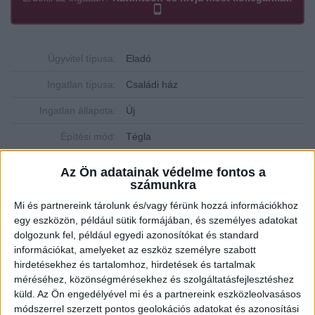
Ügyvitel típusa:
Eladó
Ingatlan típusa:
Családi ház
Ingatlan állapota:
Új
Építési mód:
Tégla
Fűtési mód:
Hőszivattyú
Az Ön adatainak védelme fontos a
számunkra
2
Telek mérete:
300 m
Mi és partnereink tárolunk és/vagy férünk hozzá információkhoz
2
Lakótér mérete:
71 m
egy eszközön, például sütik formájában, és személyes adatokat
dolgozunk fel, például egyedi azonosítókat és standard
Közművek:
Villany, Víz, csatorna
információkat, amelyeket az eszköz személyre szabott
hirdetésekhez és tartalomhoz, hirdetések és tartalmak
Építés éve:
2025
méréséhez, közönségmérésekhez és szolgáltatásfejlesztéshez
Szobák:
3 db
küld.
Az Ön engedélyével mi és a partnereink eszközleolvasásos
módszerrel szerzett pontos geolokációs adatokat és azonosítási