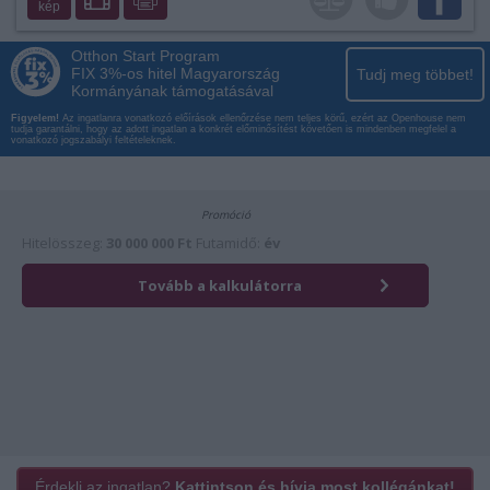
kép
Otthon Start Program
FIX 3%-os hitel Magyarország
Tudj meg többet!
Kormányának támogatásával
Figyelem!
Az ingatlanra vonatkozó előírások ellenőrzése nem teljes körű, ezért az Openhouse nem
tudja garantálni, hogy az adott ingatlan a konkrét előminősítést követően is mindenben megfelel a
vonatkozó jogszabályi feltételeknek.
Érdekli az ingatlan?
Kattintson és hívja most kollégánkat!