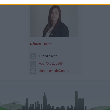
Németh Diána
Hitelszakértő
+36 70 531 3146
diana.nemeth@oh.hu