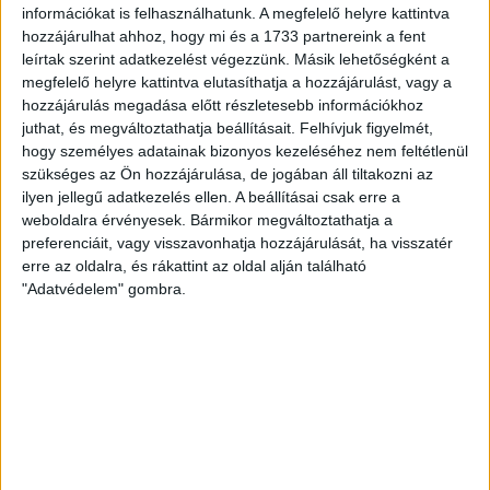
Hálószobák:
2 db
információkat is felhasználhatunk. A megfelelő helyre kattintva
hozzájárulhat ahhoz, hogy mi és a 1733 partnereink a fent
leírtak szerint adatkezelést végezzünk. Másik lehetőségként a
PRÉMIUM CSALÁDI HÁZ SIÓFOK–SÓSTÓN ELADÓ!
megfelelő helyre kattintva elutasíthatja a hozzájárulást, vagy a
hozzájárulás megadása előtt részletesebb információkhoz
Az
Openhouse Siófok
kínálatában eladó a #179466 hivatkozási számú
juthat, és megváltoztathatja beállításait.
Felhívjuk figyelmét,
siófoki családi ház
.
hogy személyes adatainak bizonyos kezeléséhez nem feltétlenül
PRÉMIUM CSALÁDI HÁZ SIÓFOK–SÓSTÓN ELADÓ
szükséges az Ön hozzájárulása, de jogában áll tiltakozni az
ilyen jellegű adatkezelés ellen. A beállításai csak erre a
mindössze
500 méterre a BALATONTÓL!
weboldalra érvényesek. Bármikor megváltoztathatja a
preferenciáit, vagy visszavonhatja hozzájárulását, ha visszatér
HITELEZHETŐ INGATLAN!
erre az oldalra, és rákattint az oldal alján található
AZONNAL KÖLTÖZHETŐ!
"Adatvédelem" gombra.
Siófok–Sóstó egyik kedvelt, nyugodt részén kínálok megvételre egy
prémium minőségben megépült, modern családi házat
, amely
állandó otthonnak, nyaralónak vagy befektetésnek
is kiváló
választás!
AZ INGATLAN FŐBB JELLEMZŐI:
Telek mérete:
300 m²