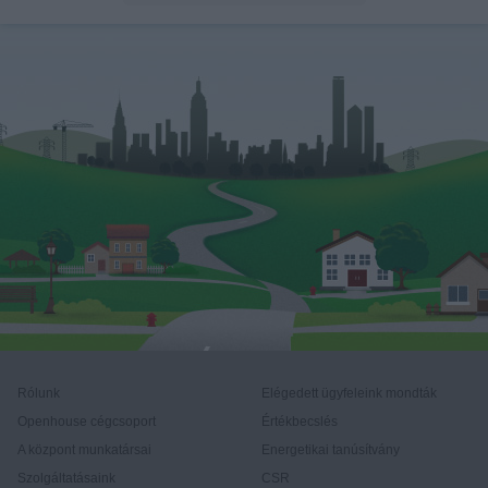
Rólunk
Elégedett ügyfeleink mondták
Openhouse cégcsoport
Értékbecslés
A központ munkatársai
Energetikai tanúsítvány
Szolgáltatásaink
CSR