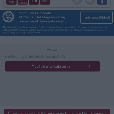
kép
Alaprajz
Otthon Start Program
FIX 3%-os hitel Magyarország
Tudj meg többet!
Kormányának támogatásával
Figyelem!
Az ingatlanra vonatkozó előírások ellenőrzése nem teljes körű, ezért az Openhouse nem
tudja garantálni, hogy az adott ingatlan a konkrét előminősítést követően is mindenben megfelel a
vonatkozó jogszabályi feltételeknek.
Érdekli az ingatlan?
Kattintson és hívja most kollégánkat!