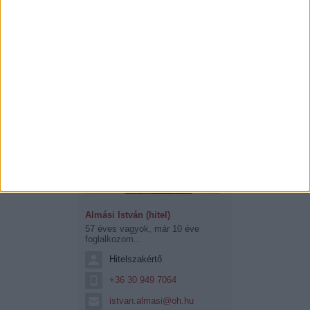
Almási István (hitel)
57 éves vagyok, már 10 éve
foglalkozom...
Hitelszakértő
+36 30 949 7064
istvan.almasi@oh.hu