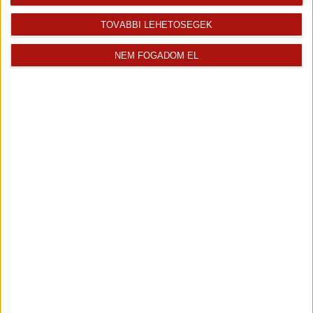
Bencik Márton
TOVÁBBI LEHETŐSÉGEK
Tisztelt Érdeklődők! Engedjék meg, hogy bemutatkozzam: Bencik...
NEM FOGADOM EL
Kiemelt ingatlanértékesítő
+36 70 467 7324
marton.bencik@oh.hu
Magyar
Visszahívást kérek erről az
E-mail tájékoztatót kérek
ingatlanról az értékesítőtől
erről az ingatlanról
Térkép
+
-