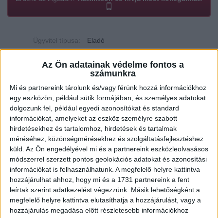
Ügyvitel típusa:
Eladó
Ingatlan típusa:
Családi ház
Az Ön adatainak védelme fontos a
számunkra
Ingatlan állapota:
Jó
Mi és partnereink tárolunk és/vagy férünk hozzá információkhoz
Építési mód:
Tégla
egy eszközön, például sütik formájában, és személyes adatokat
dolgozunk fel, például egyedi azonosítókat és standard
Fűtési mód:
Elektromos fűtés
információkat, amelyeket az eszköz személyre szabott
hirdetésekhez és tartalomhoz, hirdetések és tartalmak
2
Telek mérete:
646 m
méréséhez, közönségmérésekhez és szolgáltatásfejlesztéshez
2
Lakótér mérete:
206 m
küld.
Az Ön engedélyével mi és a partnereink eszközleolvasásos
módszerrel szerzett pontos geolokációs adatokat és azonosítási
Közművek:
Csatorna, Villany, Víz
információkat is felhasználhatunk. A megfelelő helyre kattintva
hozzájárulhat ahhoz, hogy mi és a 1731 partnereink a fent
Építés éve:
1990
leírtak szerint adatkezelést végezzünk. Másik lehetőségként a
megfelelő helyre kattintva elutasíthatja a hozzájárulást, vagy a
Szobák:
6 db
hozzájárulás megadása előtt részletesebb információkhoz