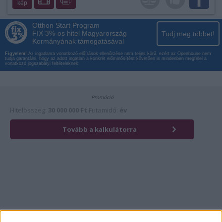
kép
Otthon Start Program
FIX 3%-os hitel Magyarország
Tudj meg többet!
Kormányának támogatásával
Figyelem!
Az ingatlanra vonatkozó előírások ellenőrzése nem teljes körű, ezért az Openhouse nem
tudja garantálni, hogy az adott ingatlan a konkrét előminősítést követően is mindenben megfelel a
vonatkozó jogszabályi feltételeknek.
Érdekli az ingatlan?
Kattintson és hívja most kollégánkat!