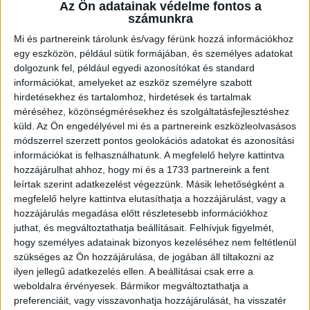
Az Ön adatainak védelme fontos a
számunkra
Mi és partnereink tárolunk és/vagy férünk hozzá információkhoz
egy eszközön, például sütik formájában, és személyes adatokat
Ügyvitel típusa:
Eladó
dolgozunk fel, például egyedi azonosítókat és standard
információkat, amelyeket az eszköz személyre szabott
Ingatlan típusa:
Társasházi lakás
hirdetésekhez és tartalomhoz, hirdetések és tartalmak
Ingatlan állapota:
Új
méréséhez, közönségmérésekhez és szolgáltatásfejlesztéshez
küld.
Az Ön engedélyével mi és a partnereink eszközleolvasásos
Építési mód:
Tégla
módszerrel szerzett pontos geolokációs adatokat és azonosítási
információkat is felhasználhatunk. A megfelelő helyre kattintva
Fűtési mód:
Elektromos fűtés
hozzájárulhat ahhoz, hogy mi és a 1733 partnereink a fent
2
leírtak szerint adatkezelést végezzünk. Másik lehetőségként a
Telek mérete:
925 m
megfelelő helyre kattintva elutasíthatja a hozzájárulást, vagy a
2
Lakótér mérete:
32 m
hozzájárulás megadása előtt részletesebb információkhoz
juthat, és megváltoztathatja beállításait.
Felhívjuk figyelmét,
Várható átadás:
2026-05-31
hogy személyes adatainak bizonyos kezeléséhez nem feltétlenül
szükséges az Ön hozzájárulása, de jogában áll tiltakozni az
Közművek:
Villany, csatorna, Víz
ilyen jellegű adatkezelés ellen. A beállításai csak erre a
weboldalra érvényesek. Bármikor megváltoztathatja a
Építés éve:
2025
preferenciáit, vagy visszavonhatja hozzájárulását, ha visszatér