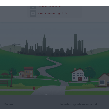
+36 70 531 3146
diana.nemeth@oh.hu
Rólunk
Elégedett ügyfeleink mondták