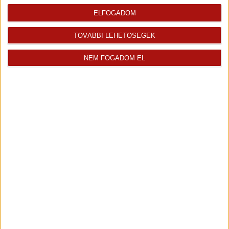
ELFOGADOM
TOVÁBBI LEHETŐSÉGEK
Nyitrai Gabriella
NEM FOGADOM EL
Üdvözlöm! Nyitrai Gabriella vagyok az Openhouse...
Kiemelt ingatlanértékesítő
+36 70 467 7139
gabriella.nyitrai@oh.hu
Magyar
Visszahívást kérek erről az
E-mail tájékoztatót kérek
ingatlanról az értékesítőtől
erről az ingatlanról
Finanszírozás