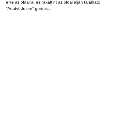
Szobák:
2 db
erre az oldalra, és rákattint az oldal alján található
"Adatvédelem" gombra.
Hálószobák:
1 db
Siófok belvárosi garzonlakás eladó!
Az
Openhouse Siófok
kínálatában eladó a #178694 hivatkozási számú
siófoki társasházi lakás
.
Siófok belvárosában, földszinti, 32 m²-es, jelenleg 65%-os
készültségű lakás eladó – még személyre szabható belső
kialakítással + saját gépkocsibeállóval!
Az ár a kulcsrakész kivitelezést tartalmazza!
Siófok központi részén, egy
mindössze 3 lakóegységes, rendezett és
csendes társasházban
kínáljuk eladásra ezt a
földszinti, 32 m²-es,
modern elrendezésű lakást
, amely jelenleg
65%-os készültségi
szinten
áll. A nagy előny: a vevő a burkolatokat, szanitereket és több
részletet is
saját ízlésére szabhat
, a megállapodott keretösszegen
belül.
Épület jellemzői: