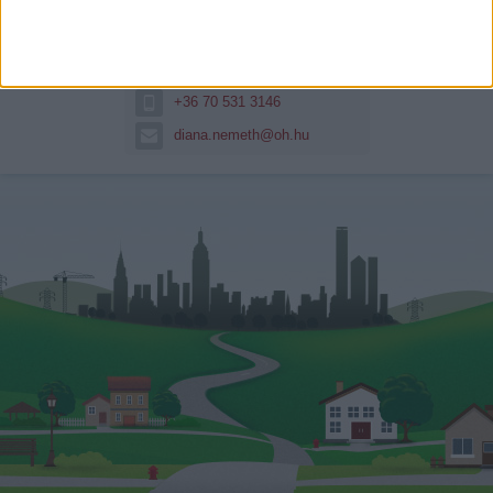
Németh Diána
Hitelszakértő
+36 70 531 3146
diana.nemeth@oh.hu