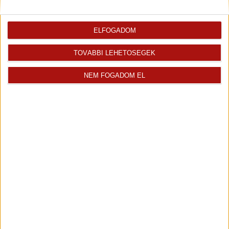
ELFOGADOM
TOVÁBBI LEHETŐSÉGEK
NEM FOGADOM EL
Nyitrai Gabriella
Üdvözlöm! Nyitrai Gabriella vagyok az Openhouse...
Kiemelt ingatlanértékesítő
+36 70 467 7139
gabriella.nyitrai@oh.hu
Magyar
Visszahívást kérek erről az
E-mail tájékoztatót kérek
ingatlanról az értékesítőtől
erről az ingatlanról