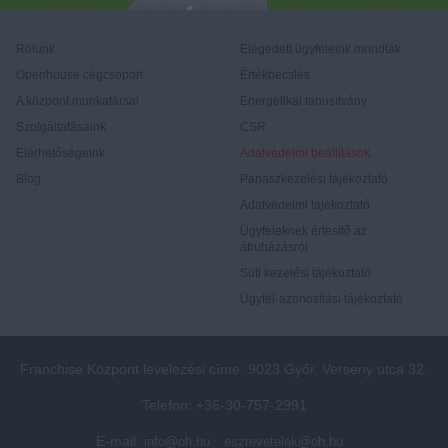
Rólunk
Elégedett ügyfeleink mondták
Openhouse cégcsoport
Értékbecslés
A központ munkatársai
Energetikai tanúsítvány
Szolgáltatásaink
CSR
Elérhetőségeink
Adatvédelmi beállítások
Blog
Panaszkezelési tájékoztató
Adatvédelmi tájékoztató
Ügyfeleknek értesítő az
átruházásról
Süti kezelési tájékoztató
Ügyfél-azonosítási tájékoztató
Franchise Központ levelezési címe: 9023 Győr, Verseny utca 32.
Telefon: +36-30-757-2991
E-mail:
info@oh.hu
eszrevetelek@oh.hu