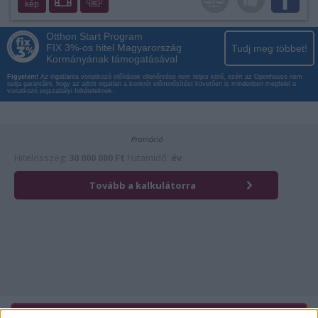
kép
Otthon Start Program
FIX 3%-os hitel Magyarország
Tudj meg többet!
Kormányának támogatásával
Figyelem!
Az ingatlanra vonatkozó előírások ellenőrzése nem teljes körű, ezért az Openhouse nem
tudja garantálni, hogy az adott ingatlan a konkrét előminősítést követően is mindenben megfelel a
vonatkozó jogszabályi feltételeknek.
Érdekli az ingatlan?
Kattintson és hívja most kollégánkat!