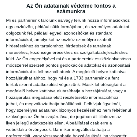
Az Ön adatainak védelme fontos a
számunkra
Mi és partnereink tárolunk és/vagy férünk hozzá információkhoz
Ügyvitel típusa:
Eladó
egy eszközön, például sütik formájában, és személyes adatokat
dolgozunk fel, például egyedi azonosítókat és standard
Ingatlan típusa:
Társasházi lakás
információkat, amelyeket az eszköz személyre szabott
hirdetésekhez és tartalomhoz, hirdetések és tartalmak
Ingatlan állapota:
Új
méréséhez, közönségmérésekhez és szolgáltatásfejlesztéshez
küld.
Az Ön engedélyével mi és a partnereink eszközleolvasásos
Építési mód:
Tégla
módszerrel szerzett pontos geolokációs adatokat és azonosítási
Fűtési mód:
Elektromos fűtés
információkat is felhasználhatunk. A megfelelő helyre kattintva
hozzájárulhat ahhoz, hogy mi és a 1733 partnereink a fent
2
Telek mérete:
925 m
leírtak szerint adatkezelést végezzünk. Másik lehetőségként a
megfelelő helyre kattintva elutasíthatja a hozzájárulást, vagy a
2
Lakótér mérete:
36 m
hozzájárulás megadása előtt részletesebb információkhoz
juthat, és megváltoztathatja beállításait.
Felhívjuk figyelmét,
Várható átadás:
2026-05-31
hogy személyes adatainak bizonyos kezeléséhez nem feltétlenül
Közművek:
Villany, csatorna, Víz
szükséges az Ön hozzájárulása, de jogában áll tiltakozni az
ilyen jellegű adatkezelés ellen. A beállításai csak erre a
Építés éve:
2025
weboldalra érvényesek. Bármikor megváltoztathatja a
preferenciáit, vagy visszavonhatja hozzájárulását, ha visszatér