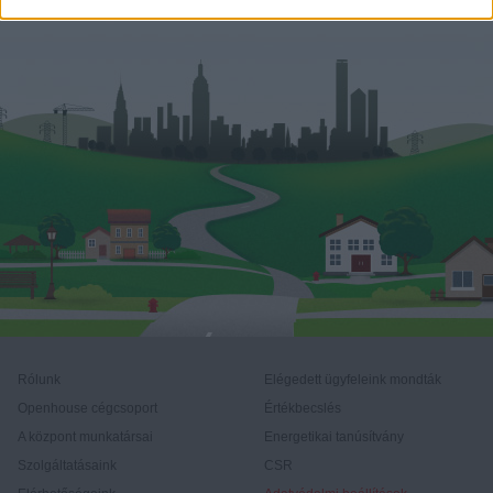
Rólunk
Elégedett ügyfeleink mondták
Openhouse cégcsoport
Értékbecslés
A központ munkatársai
Energetikai tanúsítvány
Szolgáltatásaink
CSR