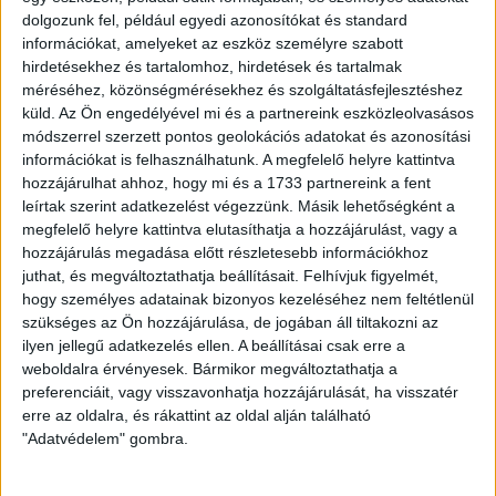
dolgozunk fel, például egyedi azonosítókat és standard
Ingatlan típusa:
Családi ház
információkat, amelyeket az eszköz személyre szabott
Ingatlan állapota:
Felújítandó
hirdetésekhez és tartalomhoz, hirdetések és tartalmak
méréséhez, közönségmérésekhez és szolgáltatásfejlesztéshez
Építési mód:
Vegyes falazatú tégla
küld.
Az Ön engedélyével mi és a partnereink eszközleolvasásos
módszerrel szerzett pontos geolokációs adatokat és azonosítási
Fűtési mód:
Gázfűtés, cirko
információkat is felhasználhatunk. A megfelelő helyre kattintva
hozzájárulhat ahhoz, hogy mi és a 1733 partnereink a fent
2
Telek mérete:
1438 m
leírtak szerint adatkezelést végezzünk. Másik lehetőségként a
2
Lakótér mérete:
56 m
megfelelő helyre kattintva elutasíthatja a hozzájárulást, vagy a
hozzájárulás megadása előtt részletesebb információkhoz
Közművek:
Csatorna, Gáz, Villany, Víz
juthat, és megváltoztathatja beállításait.
Felhívjuk figyelmét,
hogy személyes adatainak bizonyos kezeléséhez nem feltétlenül
Építés éve:
1960
szükséges az Ön hozzájárulása, de jogában áll tiltakozni az
ilyen jellegű adatkezelés ellen. A beállításai csak erre a
Szobák:
2 db
weboldalra érvényesek. Bármikor megváltoztathatja a
preferenciáit, vagy visszavonhatja hozzájárulását, ha visszatér
Hálószobák:
2 db
erre az oldalra, és rákattint az oldal alján található
"Adatvédelem" gombra.
Kétszobás kisház Káván
Az
Openhouse Monor Ingatlaniroda
kínálatában eladó a #178478