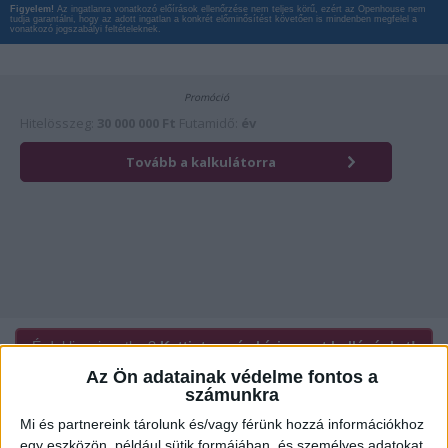
Figyelem!
Az ingatlanra vonatkozó előírások ellenőrzése nem teljes körű, ezért az Openhouse nem
tudja garantálni, hogy az adott ingatlan a konkrét előminősítést követően is mindenben megfelel a
vonatkozó jogszabályi feltételeknek.
Érdekli az ingatlan?
Kattintson és hívja most kollégánkat!
Az Ön adatainak védelme fontos a
számunkra
Mi és partnereink tárolunk és/vagy férünk hozzá információkhoz
Ügyvitel típusa:
Eladó
egy eszközön, például sütik formájában, és személyes adatokat