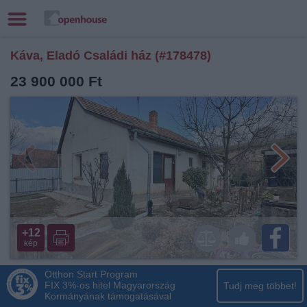
Káva, Eladó Családi ház (#178478)
23 900 000 Ft
+12
kép
Otthon Start Program
FIX 3%-os hitel Magyarország
Tudj meg többet!
Kormányának támogatásával