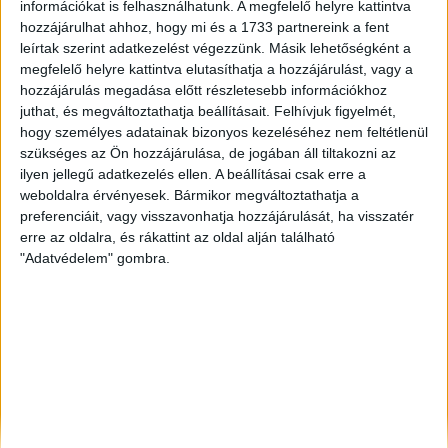
információkat is felhasználhatunk. A megfelelő helyre kattintva
Siófok
, Eladó Családi ház
hozzájárulhat ahhoz, hogy mi és a 1733 partnereink a fent
Békéscsaba
, Eladó Társasházi lakás, Családi ház, Garázs,
leírtak szerint adatkezelést végezzünk. Másik lehetőségként a
Házrész, Hotel, Ipari ingatlan
megfelelő helyre kattintva elutasíthatja a hozzájárulást, vagy a
Tatabánya
, Eladó Társasházi lakás, Családi ház
hozzájárulás megadása előtt részletesebb információkhoz
juthat, és megváltoztathatja beállításait.
Felhívjuk figyelmét,
hogy személyes adatainak bizonyos kezeléséhez nem feltétlenül
szükséges az Ön hozzájárulása, de jogában áll tiltakozni az
ilyen jellegű adatkezelés ellen. A beállításai csak erre a
weboldalra érvényesek. Bármikor megváltoztathatja a
preferenciáit, vagy visszavonhatja hozzájárulását, ha visszatér
erre az oldalra, és rákattint az oldal alján található
"Adatvédelem" gombra.