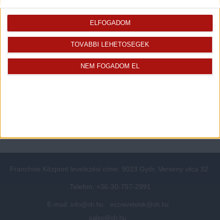
Rólunk
Elégedett ügyfeleink mondták
ELFOGADOM
Openhouse cégcsoport
Értékbecslés
A központ munkatársai
Energetikai tanúsítvány
TOVÁBBI LEHETŐSÉGEK
Szolgáltatásaink
CSR
Elérhetőségeink
Adatvédelmi beállítások
NEM FOGADOM EL
Blog
Panaszkezelési tájékoztató
Adatvédelmi tájékoztató
Ügyfeleknek értesítő az
átruházásról
Süti kezelési tájékoztató
Ügyfél-azonosítási tájékoztató
Franchise Központ levelezési címe: 9023 Győr, Verseny utca 32.
Telefon: +36-30-757-2991
E-mail:
info@oh.hu
eszrevetelek@oh.hu
sales@oh.hu