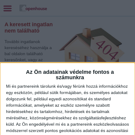
A keresett ingatlan
nem található
További ingatlanok
kereséséhez használja a
bal oldalon található
keresőnket, vagy az
alábbi gyorslinkek egyikét:
Az Ön adatainak védelme fontos a
számunkra
Győr
, Eladó Családi
ház
Mi és partnereink tárolunk és/vagy férünk hozzá információkhoz
Celldömölk
, Eladó Családi ház
egy eszközön, például sütik formájában, és személyes adatokat
Balatonlelle
, Eladó Társasházi lakás, Családi ház
dolgozunk fel, például egyedi azonosítókat és standard
információkat, amelyeket az eszköz személyre szabott
Győr
, Eladó és Kiadó Társasházi lakás, Családi ház,
Garázs, Házrész, Hotel, Ikerház
hirdetésekhez és tartalomhoz, hirdetések és tartalmak
méréséhez, közönségmérésekhez és szolgáltatásfejlesztéshez
Balatonfüred
, Eladó Társasházi lakás
küld.
Az Ön engedélyével mi és a partnereink eszközleolvasásos
Budapest I. Ker.
, Eladó Társasházi lakás, Családi ház
módszerrel szerzett pontos geolokációs adatokat és azonosítási
Keszthely
, Eladó és Kiadó Nyaraló, Telek, Zárt kert