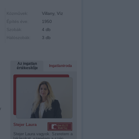
Közművek:
Villany, Víz
Építés éve:
1950
Szobák:
4 db
Hálószobák:
3 db
Az ingatlan
Ingatlaniroda
értékesítője
y
Stejer Laura
Stejer Laura vagyok. Szeretem a
lakásokat, szeretem a szép...