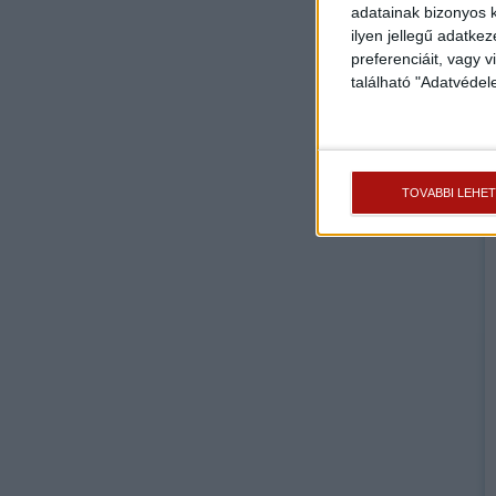
adatainak bizonyos k
ilyen jellegű adatke
preferenciáit, vagy v
található "Adatvéde
TOVÁBBI LEHE