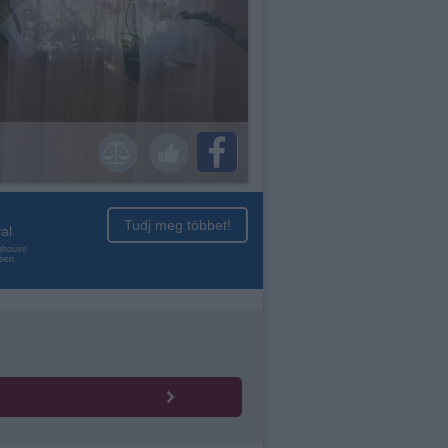
Tudj meg többet!
al
enhouse
nben