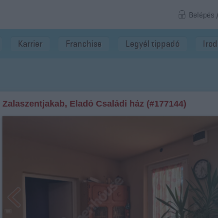
Belépés 
Karrier
Franchise
Legyél tippadó
Iro
Zalaszentjakab, Eladó Családi ház (#177144)