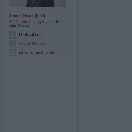
Almási István (hitel)
Almási István vagyok, már több
mint 10 éve...
Hitelszakértő
+36 30 949 7064
istvan.almasi@oh.hu