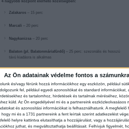
4 nagyobb központ elérhető közelségben:
Zalakaros
– 15 perc
Marcali
– 20 perc
Nagykanizsa
– 20 perc
Balaton (pl. Balatonmáriafürdő)
– 25 perc: szezonális és hosszú
távú kiadásra is alkalmas
Csendes, vidéki hangulat
, mégis könnyen megközelíthető központok
Az Ön adatainak védelme fontos a számunkr
Miért éri meg?
rolunk és/vagy férünk hozzá információkhoz egy eszközön, például süti
olgozunk fel, például egyedi azonosítókat és standard információkat,
✔️ Alacsony fenntartási költségek
irdetésekhez és tartalomhoz, hirdetések és tartalmak méréséhez, kö
✔️ Könnyen kiadható nyaralónak, vendégháznak vagy hosszú távra
shez küld.
Az Ön engedélyével mi és a partnereink eszközleolvasásos m
✔️ Tágas telek – lehetőség további fejlesztésre, építésre, bővítésre
datokat és azonosítási információkat is felhasználhatunk. A megfelelő h
✔️ Kiváló ár-érték arány a környék adottságaihoz képest
 hogy mi és a 1731 partnereink a fent leírtak szerint adatkezelést vég
Ne maradjon le erről a kiváló lehetőségről – ideális családoknak, de
elelő helyre kattintva elutasíthatja a hozzájárulást, vagy a hozzájárul
különösen vonzó befektetők számára is!
iókhoz juthat, és megváltoztathatja beállításait.
Felhívjuk figyelmét, 