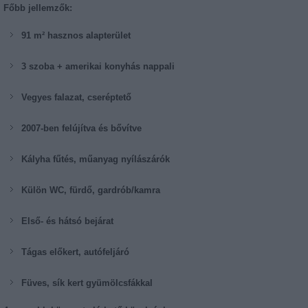
Főbb jellemzők:
91 m² hasznos alapterület
3 szoba + amerikai konyhás nappali
Vegyes falazat, cseréptető
2007-ben felújítva és bővítve
Kályha fűtés, műanyag nyílászárók
Külön WC, fürdő, gardrób/kamra
Első- és hátsó bejárat
Tágas előkert, autófeljáró
Füves, sík kert gyümölcsfákkal