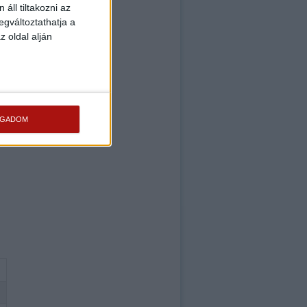
áll tiltakozni az
egváltoztathatja a
z oldal alján
OGADOM