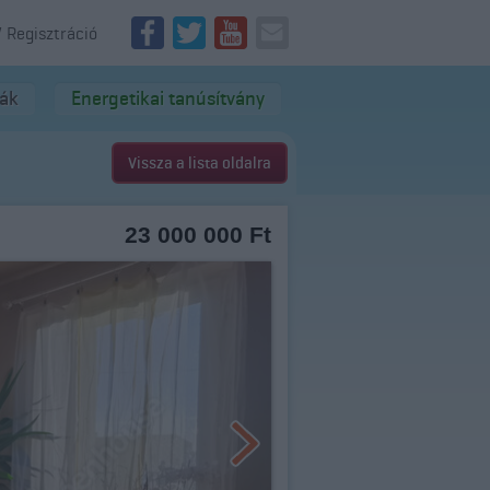
/ Regisztráció
dák
Energetikai tanúsítvány
Vissza a lista oldalra
23 000 000 Ft