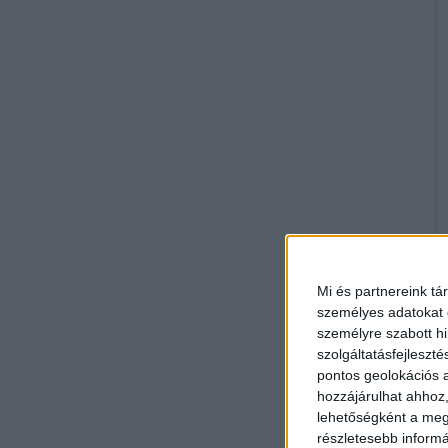
Mi és partnereink tá
személyes adatokat d
személyre szabott h
szolgáltatásfejleszté
pontos geolokációs a
hozzájárulhat ahhoz,
lehetőségként a megf
részletesebb informác