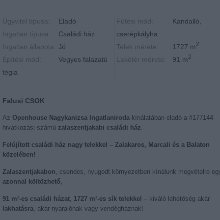
Ügyvitel típusa:
Eladó
Fűtési mód:
Kandalló,
Ingatlan típusa:
Családi ház
cserépkályha
2
Ingatlan állapota:
Jó
Telek mérete:
1727 m
2
Építési mód:
Vegyes falazatú
Lakótér mérete:
91 m
tégla
Falusi CSOK
Az
Openhouse Nagykanizsa Ingatlaniroda
kínálatában eladó a #177144
hivatkozási számú
zalaszentjakabi családi ház
.
Felújított családi ház nagy telekkel – Zalakaros, Marcali és a Balaton
közelében!
Zalaszentjakabon
, csendes, nyugodt környezetben kínálunk megvételre eg
azonnal költözhető,
91 m²-es családi házat
,
1727 m²-es sík telekkel
– kiváló lehetőség akár
lakhatásra
, akár nyaralónak vagy vendégháznak!