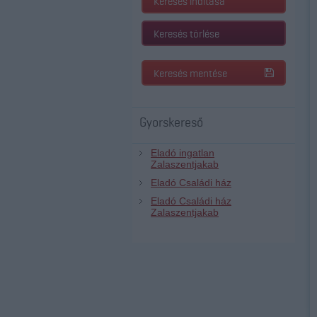
Keresés indítása
Keresés törlése
Keresés mentése
Gyorskereső
Eladó ingatlan
Zalaszentjakab
Eladó Családi ház
Eladó Családi ház
Zalaszentjakab