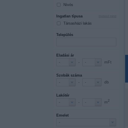
Nívós
Ingatlan típusa
mutasd mind
Társasházi lakás
Település
Eladási ár
-
mFt
-
-
Szobák száma
-
db
-
-
Lakótér
2
-
m
-
-
Emelet
-