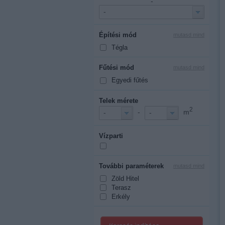
-
-
Építési mód
mutasd mind
Tégla
Fűtési mód
mutasd mind
Egyedi fűtés
Telek mérete
2
-
m
-
-
Vízparti
További paraméterek
mutasd mind
Zöld Hitel
Terasz
Erkély