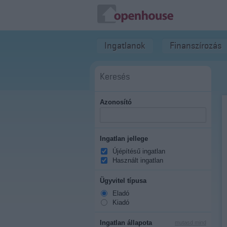
Ingatlanok
Finanszírozás
Keresés
Azonosító
Ingatlan jellege
Újépítésű ingatlan
Használt ingatlan
Ügyvitel típusa
Eladó
Kiadó
Ingatlan állapota
mutasd mind