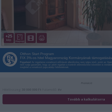
+25
kép
Alaprajz
Otthon Start Program
FIX 3%-os hitel Magyarország Kormányának támogatásáv
Figyelem!
Az ingatlanra vonatkozó előírások ellenőrzése nem teljes körű, ezért az Op
nem tudja garantálni, hogy az adott ingatlan a konkrét előminősítést követően is minde
megfelel a vonatkozó jogszabályi feltételeknek.