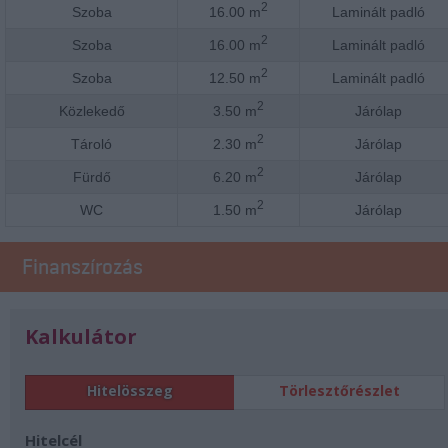
2
Szoba
16.00 m
Laminált padló
2
Szoba
16.00 m
Laminált padló
2
Szoba
12.50 m
Laminált padló
2
Közlekedő
3.50 m
Járólap
2
Tároló
2.30 m
Járólap
2
Fürdő
6.20 m
Járólap
2
WC
1.50 m
Járólap
Finanszírozás