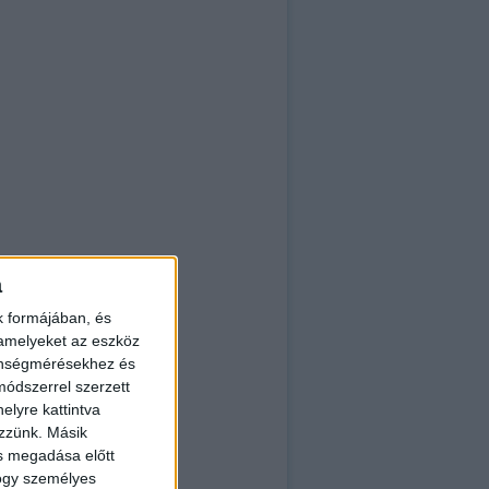
a
k formájában, és
 amelyeket az eszköz
zönségmérésekhez és
ódszerrel szerzett
elyre kattintva
ezzünk. Másik
ás megadása előtt
hogy személyes