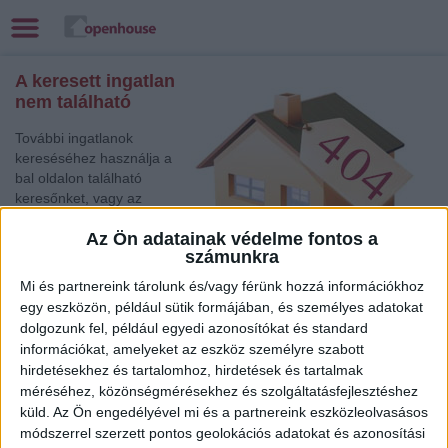
A keresett ingatlan
nem található
További ingatlanok
kereséséhez használja a
bal oldalon található
keresőnket, vagy az
alábbi gyorslinkek egyikét:
Az Ön adatainak védelme fontos a
számunkra
Győr
, Eladó Társasházi
lakás, Családi ház,
Mi és partnereink tárolunk és/vagy férünk hozzá információkhoz
Garázs, Házrész, Hotel, Üzlethelyiség
egy eszközön, például sütik formájában, és személyes adatokat
Debrecen
, Kiadó Családi ház
dolgozunk fel, például egyedi azonosítókat és standard
Békéscsaba
, Eladó Családi ház
információkat, amelyeket az eszköz személyre szabott
Miskolc
, Eladó Társasházi lakás
hirdetésekhez és tartalomhoz, hirdetések és tartalmak
méréséhez, közönségmérésekhez és szolgáltatásfejlesztéshez
Keszthely
, Eladó Társasházi lakás
küld.
Az Ön engedélyével mi és a partnereink eszközleolvasásos
Kecskemét
, Eladó Társasházi lakás, Családi ház
módszerrel szerzett pontos geolokációs adatokat és azonosítási
Győr
, Eladó és Kiadó Társasházi lakás, Családi ház,