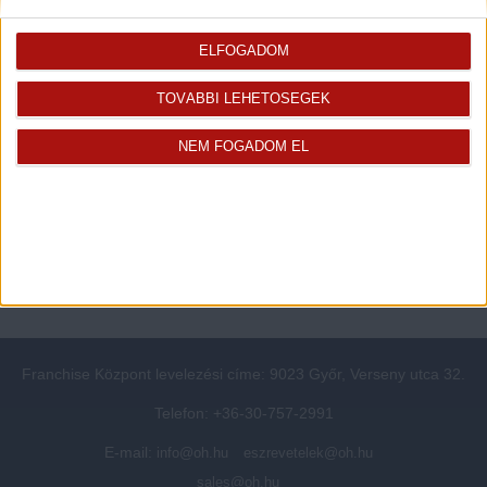
Rólunk
Elégedett ügyfeleink mondták
ELFOGADOM
Openhouse cégcsoport
Értékbecslés
A központ munkatársai
Energetikai tanúsítvány
TOVÁBBI LEHETŐSÉGEK
Szolgáltatásaink
CSR
Elérhetőségeink
Adatvédelmi beállítások
NEM FOGADOM EL
Blog
Panaszkezelési tájékoztató
Adatvédelmi tájékoztató
Ügyfeleknek értesítő az
átruházásról
Süti kezelési tájékoztató
Ügyfél-azonosítási tájékoztató
Franchise Központ levelezési címe: 9023 Győr, Verseny utca 32.
Telefon: +36-30-757-2991
E-mail:
info@oh.hu
eszrevetelek@oh.hu
sales@oh.hu