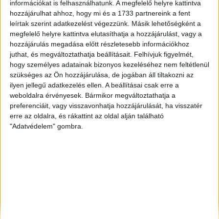
információkat is felhasználhatunk. A megfelelő helyre kattintva
Garázs, Házrész, Hotel, Ikerház
hozzájárulhat ahhoz, hogy mi és a 1733 partnereink a fent
Balatonalmádi
, Eladó Családi ház
leírtak szerint adatkezelést végezzünk. Másik lehetőségként a
Tatabánya
, Eladó Családi ház
megfelelő helyre kattintva elutasíthatja a hozzájárulást, vagy a
Veszprém
, Eladó Társasházi lakás
hozzájárulás megadása előtt részletesebb információkhoz
juthat, és megváltoztathatja beállításait.
Felhívjuk figyelmét,
hogy személyes adatainak bizonyos kezeléséhez nem feltétlenül
szükséges az Ön hozzájárulása, de jogában áll tiltakozni az
ilyen jellegű adatkezelés ellen. A beállításai csak erre a
weboldalra érvényesek. Bármikor megváltoztathatja a
preferenciáit, vagy visszavonhatja hozzájárulását, ha visszatér
erre az oldalra, és rákattint az oldal alján található
"Adatvédelem" gombra.