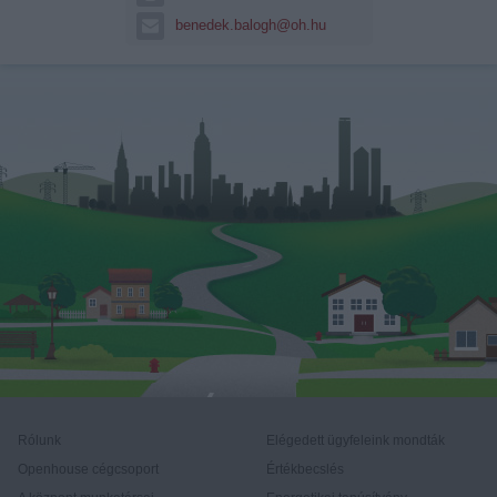
benedek.balogh@oh.hu
Rólunk
Elégedett ügyfeleink mondták
Openhouse cégcsoport
Értékbecslés