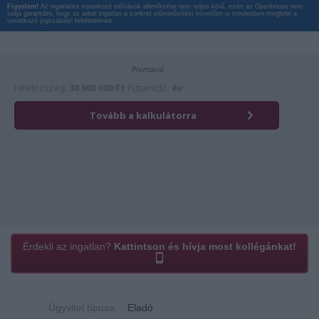
Figyelem!
Az ingatlanra vonatkozó előírások ellenőrzése nem teljes körű, ezért az Openhouse nem
tudja garantálni, hogy az adott ingatlan a konkrét előminősítést követően is mindenben megfelel a
vonatkozó jogszabályi feltételeknek.
Érdekli az ingatlan?
Kattintson és hívja most kollégánkat!
Ügyvitel típusa:
Eladó