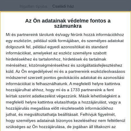
Ingatlan típusa:
Családi ház
Ingatlan állapota:
Új
Az Ön adatainak védelme fontos a
számunkra
Építési mód:
Tégla
Mi és partnereink tárolunk és/vagy férünk hozzá információkhoz
Fűtési mód:
Hőszivattyú
egy eszközön, például sütik formájában, és személyes adatokat
dolgozunk fel, például egyedi azonosítókat és standard
2
Telek mérete:
434 m
információkat, amelyeket az eszköz személyre szabott
hirdetésekhez és tartalomhoz, hirdetések és tartalmak
2
Lakótér mérete:
110 m
méréséhez, közönségmérésekhez és szolgáltatásfejlesztéshez
Várható átadás:
2026-09-01
küld.
Az Ön engedélyével mi és a partnereink eszközleolvasásos
módszerrel szerzett pontos geolokációs adatokat és azonosítási
Közművek:
Csatorna, Villany, Víz
információkat is felhasználhatunk. A megfelelő helyre kattintva
hozzájárulhat ahhoz, hogy mi és a 1733 partnereink a fent
Építés éve:
2026
leírtak szerint adatkezelést végezzünk. Másik lehetőségként a
megfelelő helyre kattintva elutasíthatja a hozzájárulást, vagy a
Szobák:
4 db
hozzájárulás megadása előtt részletesebb információkhoz
juthat, és megváltoztathatja beállításait.
Felhívjuk figyelmét,
Hálószobák:
3 db
hogy személyes adatainak bizonyos kezeléséhez nem feltétlenül
szükséges az Ön hozzájárulása, de jogában áll tiltakozni az