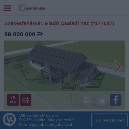
Székesfehérvár, Eladó Családi ház (#177047)
89 000 000 Ft
+8
kép
Otthon Start Program
FIX 3%-os hitel Magyarország
Tudj meg többet!
Kormányának támogatásával