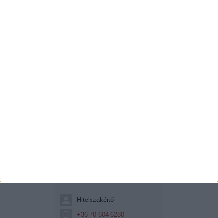
Balogh Benedek
Hitelszakértő
+36 70 604 6280