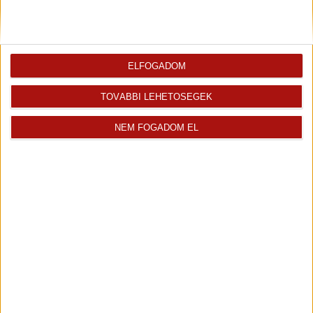
Az ingatlan
Ingatlaniroda
értékesítője
ELFOGADOM
TOVÁBBI LEHETŐSÉGEK
NEM FOGADOM EL
Fodróczy Andrea
Fodróczy Andrea vagyok, az Openhouse Ingatlaniroda...
Értékesítő
+36 30 241 8168
andrea.fodroczy@oh.hu
Magyar
Visszahívást kérek erről az
E-mail tájékoztatót kérek