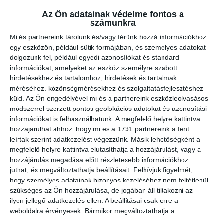
Fűtési mód:
Hőszivattyú
Az Ön adatainak védelme fontos a
2
Telek mérete:
1464 m
számunkra
Mi és partnereink tárolunk és/vagy férünk hozzá információkhoz
2
Lakótér mérete:
220 m
egy eszközön, például sütik formájában, és személyes adatokat
Közművek:
Villany, Víz, csatorna
dolgozunk fel, például egyedi azonosítókat és standard
információkat, amelyeket az eszköz személyre szabott
Építés éve:
2026
hirdetésekhez és tartalomhoz, hirdetések és tartalmak
méréséhez, közönségmérésekhez és szolgáltatásfejlesztéshez
Szobák:
4 db
küld.
Az Ön engedélyével mi és a partnereink eszközleolvasásos
módszerrel szerzett pontos geolokációs adatokat és azonosítási
Hálószobák:
3 db
információkat is felhasználhatunk. A megfelelő helyre kattintva
hozzájárulhat ahhoz, hogy mi és a 1731 partnereink a fent
leírtak szerint adatkezelést végezzünk. Másik lehetőségként a
Kulcsrakész komfort, kompromisszumok nélkül Zsirán
megfelelő helyre kattintva elutasíthatja a hozzájárulást, vagy a
Az
Openhouse Fertőd Ingatlaniroda
kínálatában eladó a #176963
hozzájárulás megadása előtt részletesebb információkhoz
hivatkozási számú
zsirai családi ház
.
juthat, és megváltoztathatja beállításait.
Felhívjuk figyelmét,
hogy személyes adatainak bizonyos kezeléséhez nem feltétlenül
Zsira egyik dinamikusan fejlődő, új építésű részén kínálunk megvételre
szükséges az Ön hozzájárulása, de jogában áll tiltakozni az
egy igazán ígéretes, modern családi otthont, amely egy tágas, 1464 m²-
ilyen jellegű adatkezelés ellen. A beállításai csak erre a
es telken valósul meg, várható átadása pedig 2027 május.
weboldalra érvényesek. Bármikor megváltoztathatja a