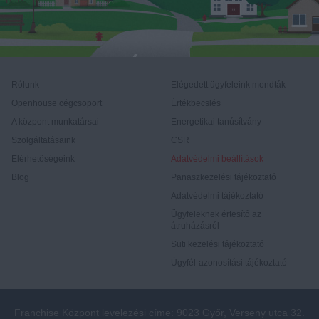
Rólunk
Elégedett ügyfeleink mondták
Openhouse cégcsoport
Értékbecslés
A központ munkatársai
Energetikai tanúsítvány
Szolgáltatásaink
CSR
Elérhetőségeink
Adatvédelmi beállítások
Blog
Panaszkezelési tájékoztató
Adatvédelmi tájékoztató
Ügyfeleknek értesítő az
átruházásról
Süti kezelési tájékoztató
Ügyfél-azonosítási tájékoztató
Franchise Központ levelezési címe: 9023 Győr, Verseny utca 32.