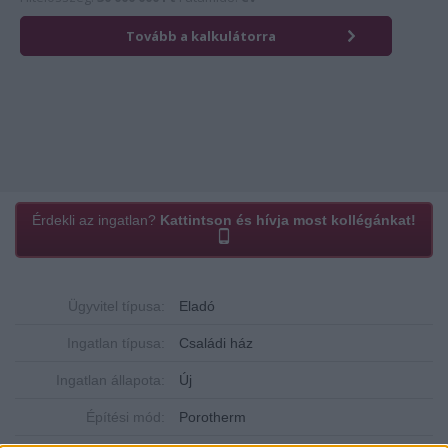
Érdekli az ingatlan?
Kattintson és hívja most kollégánkat!
Ügyvitel típusa:
Eladó
Ingatlan típusa:
Családi ház
Ingatlan állapota:
Új
Építési mód:
Porotherm