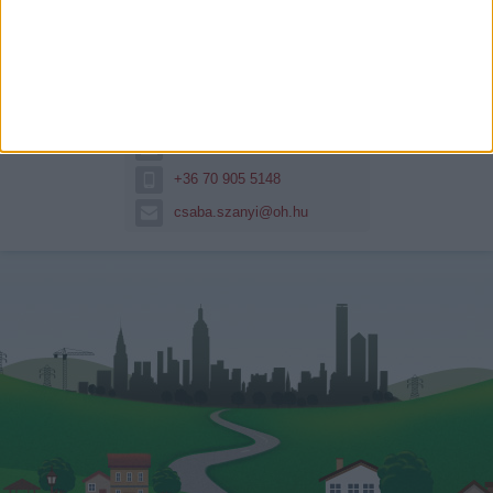
Szanyi Csaba
Szanyi Csaba hitelszakértő
vagyok. Hitel és csok...
Hitelszakértő
+36 70 905 5148
csaba.szanyi@oh.hu