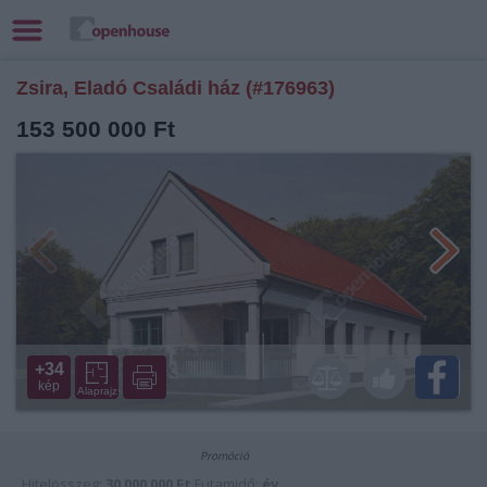
Zsira, Eladó Családi ház (#176963)
153 500 000 Ft
+34
kép
Alaprajz