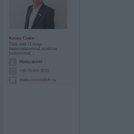
Kocsis Csaba
Több mint 11 évnyi
tapasztalatommal, szakmai
tudásommal,...
Hitelszakértő
+36 70 459 3010
csaba.kocsis@oh.hu