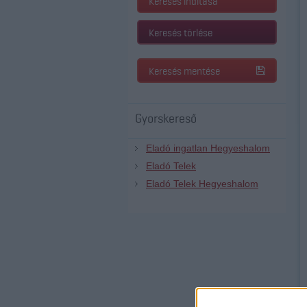
Keresés indítása
Keresés törlése
Keresés mentése
Gyorskereső
Eladó ingatlan Hegyeshalom
Eladó Telek
Eladó Telek Hegyeshalom