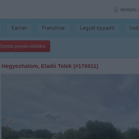
Belépés 
Karrier
Franchise
Legyél tippadó
Iro
Építési projekt oldalára
Hegyeshalom, Eladó Telek (#176911)