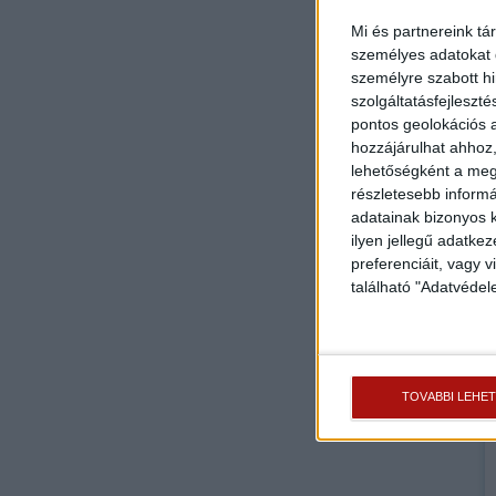
Mi és partnereink tá
személyes adatokat d
személyre szabott h
szolgáltatásfejleszté
pontos geolokációs a
hozzájárulhat ahhoz,
lehetőségként a megf
részletesebb informác
adatainak bizonyos k
ilyen jellegű adatke
preferenciáit, vagy v
található "Adatvéde
TOVÁBBI LEHE