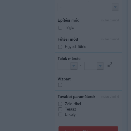
-
-
Építési mód
mutasd mind
Tégla
Fűtési mód
mutasd mind
Egyedi fűtés
Telek mérete
2
-
m
-
-
Vízparti
További paraméterek
mutasd mind
Zöld Hitel
Terasz
Erkély