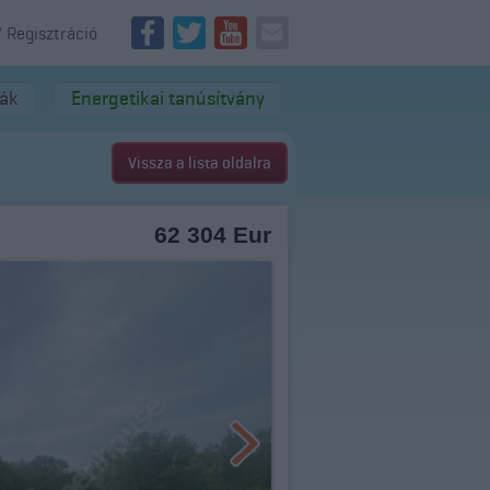
/ Regisztráció
dák
Energetikai tanúsítvány
Vissza a lista oldalra
62 304 Eur