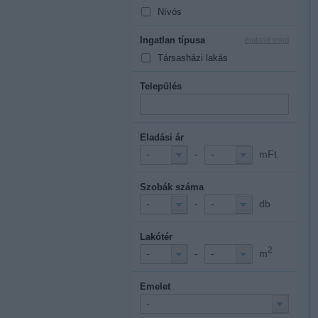
Nívós
Ingatlan típusa
mutasd mind
Társasházi lakás
Település
Eladási ár
-
mFt
-
-
Szobák száma
-
db
-
-
Lakótér
2
-
m
-
-
Emelet
-