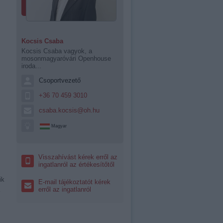
Kocsis Csaba
Kocsis Csaba vagyok, a
mosonmagyaróvári Openhouse
iroda...
Csoportvezető
+36 70 459 3010
csaba.kocsis@oh.hu
Magyar
Visszahívást kérek erről az
ingatlanról az értékesítőtől
ik
E-mail tájékoztatót kérek
erről az ingatlanról