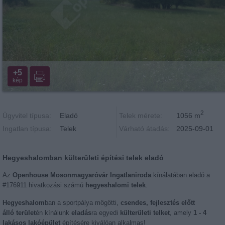
+5
kép
2
Ügyvitel típusa:
Eladó
Telek mérete:
1056 m
Ingatlan típusa:
Telek
Várható átadás:
2025-09-01
Hegyeshalomban külterületi építési telek eladó
Az
Openhouse Mosonmagyaróvár Ingatlaniroda
kínálatában eladó a
#176911 hivatkozási számú
hegyeshalomi telek
.
Hegyeshalom
ban a sportpálya mögötti,
csendes, fejlesztés előtt
álló terület
én kínálunk
eladás
ra egyedi
külterületi telket
, amely
1 - 4
lakásos lakóépület
építésére kiválóan alkalmas!