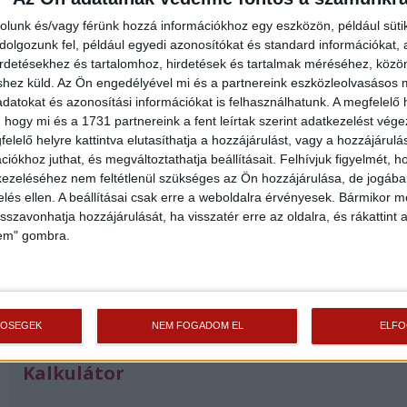
Ha felkeltette érdeklődését ez az
eladó hegyeshalomi telek
, vagy bármely
más
telek
és bővebb információt szeretne, keressen bizalommal.
rolunk és/vagy férünk hozzá információkhoz egy eszközön, például süti
Hivatkozási szám: #176911
olgozunk fel, például egyedi azonosítókat és standard információkat,
irdetésekhez és tartalomhoz, hirdetések és tartalmak méréséhez, kö
Az
Openhouse Mosonmagyaróvár Ingatlaniroda
tagjaként várom Önt az
shez küld.
Az Ön engedélyével mi és a partnereink eszközleolvasásos m
országos hálózatunk teljes kínálatával.
datokat és azonosítási információkat is felhasználhatunk. A megfelelő h
A
telek vásárláshoz hitelt igényelne?
Ingyenes hitelközvetítéssel segít
 hogy mi és a 1731 partnereink a fent leírtak szerint adatkezelést vég
Önnek bankfüggetlen hitelszakértőnk.
elelő helyre kattintva elutasíthatja a hozzájárulást, vagy a hozzájárul
iókhoz juthat, és megváltoztathatja beállításait.
Felhívjuk figyelmét, 
További szolgáltatásainkkal (pl. értékbecslés, energetikai tanúsítvány, jogi
ezeléséhez nem feltétlenül szükséges az Ön hozzájárulása, de jogában 
háttér) is segítjük Önt a vásárlásban.
zelés ellen. A beállításai csak erre a weboldalra érvényesek. Bármikor m
isszavonhatja hozzájárulását, ha visszatér erre az oldalra, és rákattint a
lem" gombra.
Az otthon érték. Az ingatlan üzlet.
Finanszírozás
TŐSÉGEK
NEM FOGADOM EL
ELF