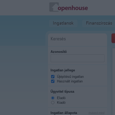
Ingatlanok
Finanszírozás
Keresés
Azonosító
Ingatlan jellege
Újépítésű ingatlan
Használt ingatlan
Ügyvitel típusa
Eladó
Kiadó
Ingatlan állapota
mutasd mind