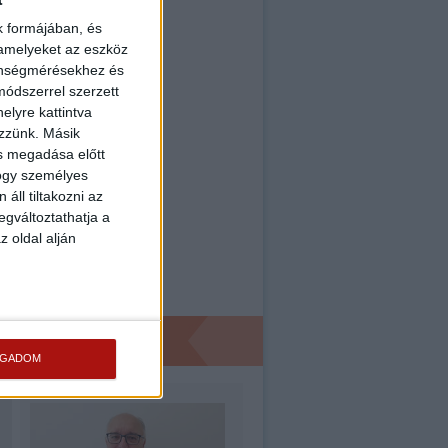
k formájában, és
 amelyeket az eszköz
zönségmérésekhez és
ódszerrel szerzett
elyre kattintva
ezzünk. Másik
ás megadása előtt
hogy személyes
áll tiltakozni az
egváltoztathatja a
z oldal alján
OGADOM