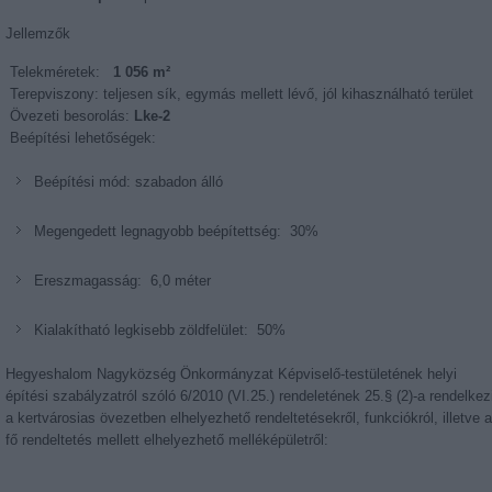
Jellemzők
Telekméretek:
1 056 m²
Terepviszony: teljesen sík, egymás mellett lévő, jól kihasználható terület
Övezeti besorolás:
Lke-2
Beépítési lehetőségek:
Beépítési mód: szabadon álló
Megengedett legnagyobb beépítettség: 30%
Ereszmagasság: 6,0 méter
Kialakítható legkisebb zöldfelület: 50%
Hegyeshalom Nagyközség Önkormányzat Képviselő-testületének helyi
építési szabályzatról szóló 6/2010 (VI.25.) rendeletének 25.§ (2)-a rendelkez
a kertvárosias övezetben elhelyezhető rendeltetésekről, funkciókról, illetve a
fő rendeltetés mellett elhelyezhető melléképületről: