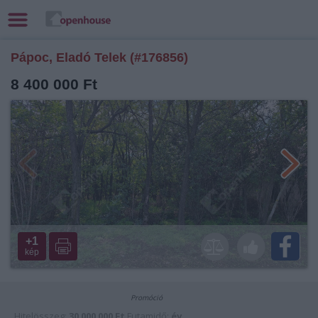
Pápoc, Eladó Telek (#176856)
8 400 000 Ft
+1
kép