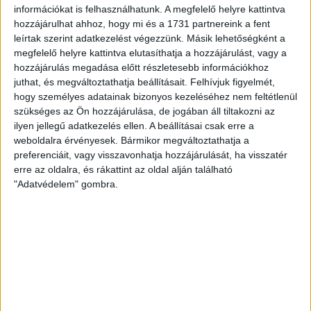
Az
Openhouse Fertőd Ingatlaniroda
kínálatában eladó a #176856
információkat is felhasználhatunk. A megfelelő helyre kattintva
hivatkozási számú
pápoci telek
.
hozzájárulhat ahhoz, hogy mi és a 1731 partnereink a fent
leírtak szerint adatkezelést végezzünk. Másik lehetőségként a
Eladó Pápoc belterületén a Vági utcában egy nagy, 2590 m²-es, teljesen
megfelelő helyre kattintva elutasíthatja a hozzájárulást, vagy a
szabályos alakú építési telek!
hozzájárulás megadása előtt részletesebb információkhoz
A telek 12,5 méter szélességgel és 208 méter hosszúsággal
juthat, és megváltoztathatja beállításait.
Felhívjuk figyelmét,
rendelkezik, ami kiváló lehetőséget nyújt álmai otthonának
hogy személyes adatainak bizonyos kezeléséhez nem feltétlenül
megvalósításához vagy akár befektetési célokra is.
szükséges az Ön hozzájárulása, de jogában áll tiltakozni az
ilyen jellegű adatkezelés ellen. A beállításai csak erre a
Jelenleg a telek teljes mértékben akácfával benőtt állapotban van.
weboldalra érvényesek. Bármikor megváltoztathatja a
preferenciáit, vagy visszavonhatja hozzájárulását, ha visszatér
A közművek közvetlenül a telek előtt elérhetőek, így az építkezés
erre az oldalra, és rákattint az oldal alján található
gördülékenyen indulhat.
"Adatvédelem" gombra.
A rendezett környék nyugodt lakókörnyezetet biztosít, miközben
minden szükséges szolgáltatás könnyen elérhető. A telek vége egy
földes útra ér ki, utca nyitás esetén könnyűszerrel megosztható.
Az ára alkuképes, amennyiben felkeltette érdeklődését tegyen ajánlatot!
Ha felkeltette érdeklődését ez az
eladó pápoci telek
, vagy bármely
más
telek
és bővebb információt szeretne, keressen bizalommal.
Hivatkozási szám: #176856