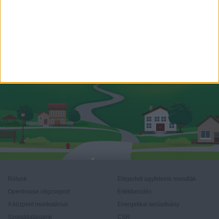
Rólunk
Elégedett ügyfeleink mondták
Openhouse cégcsoport
Értékbecslés
A központ munkatársai
Energetikai tanúsítvány
Szolgáltatásaink
CSR