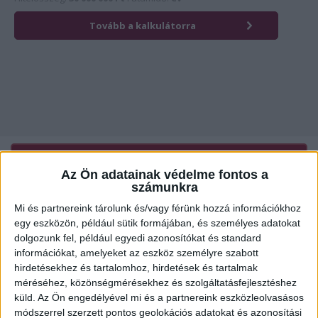
Érdekli az ingatlan?
Kattintson és hívja most kollégánkat!
Az Ön adatainak védelme fontos a
számunkra
Mi és partnereink tárolunk és/vagy férünk hozzá információkhoz
Ügyvitel típusa:
Eladó
egy eszközön, például sütik formájában, és személyes adatokat
dolgozunk fel, például egyedi azonosítókat és standard
Ingatlan típusa:
Telek
információkat, amelyeket az eszköz személyre szabott
2
hirdetésekhez és tartalomhoz, hirdetések és tartalmak
Telek mérete:
2590 m
méréséhez, közönségmérésekhez és szolgáltatásfejlesztéshez
küld.
Az Ön engedélyével mi és a partnereink eszközleolvasásos
módszerrel szerzett pontos geolokációs adatokat és azonosítási