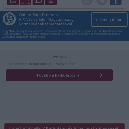
kép
Alaprajz
Otthon Start Program
FIX 3%-os hitel Magyarország
Tudj meg többet!
Kormányának támogatásával
Figyelem!
Az ingatlanra vonatkozó előírások ellenőrzése nem teljes körű, ezért az Openhouse nem
tudja garantálni, hogy az adott ingatlan a konkrét előminősítést követően is mindenben megfelel a
vonatkozó jogszabályi feltételeknek.
Érdekli az ingatlan?
Kattintson és hívja most kollégánkat!