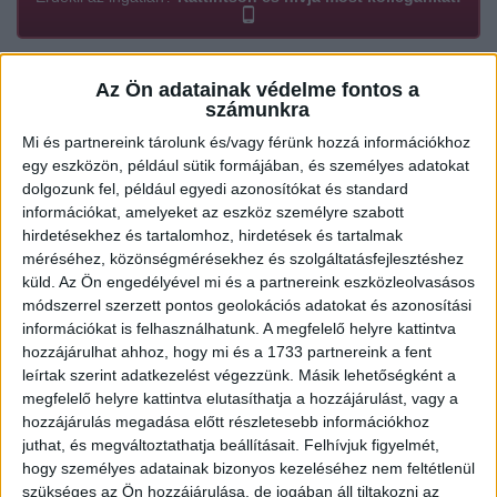
Az Ön adatainak védelme fontos a
Ügyvitel típusa:
Eladó
számunkra
Ingatlan típusa:
Családi ház
Mi és partnereink tárolunk és/vagy férünk hozzá információkhoz
egy eszközön, például sütik formájában, és személyes adatokat
Ingatlan állapota:
Felújítandó
dolgozunk fel, például egyedi azonosítókat és standard
információkat, amelyeket az eszköz személyre szabott
Építési mód:
Vegyes falazatú tégla
hirdetésekhez és tartalomhoz, hirdetések és tartalmak
Fűtési mód:
Elektromos fűtés
méréséhez, közönségmérésekhez és szolgáltatásfejlesztéshez
küld.
Az Ön engedélyével mi és a partnereink eszközleolvasásos
2
Telek mérete:
530 m
módszerrel szerzett pontos geolokációs adatokat és azonosítási
információkat is felhasználhatunk. A megfelelő helyre kattintva
2
Lakótér mérete:
105 m
hozzájárulhat ahhoz, hogy mi és a 1733 partnereink a fent
leírtak szerint adatkezelést végezzünk. Másik lehetőségként a
Közművek:
Összközműves
megfelelő helyre kattintva elutasíthatja a hozzájárulást, vagy a
Építés éve:
1960
hozzájárulás megadása előtt részletesebb információkhoz
juthat, és megváltoztathatja beállításait.
Felhívjuk figyelmét,
Szobák:
4 db
hogy személyes adatainak bizonyos kezeléséhez nem feltétlenül
szükséges az Ön hozzájárulása, de jogában áll tiltakozni az