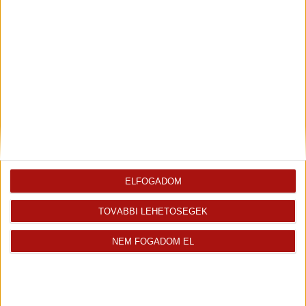
Juhász Szilvia
Kiemelt ingatlanértékesítő
+36 70 467 6637
szilvia.juhasz@oh.hu
ELFOGADOM
Magyar
Angol
TOVÁBBI LEHETŐSÉGEK
NEM FOGADOM EL
Visszahívást kérek erről az
E-mail tájékoztatót kérek
ingatlanról az értékesítőtől
erről az ingatlanról
Térkép