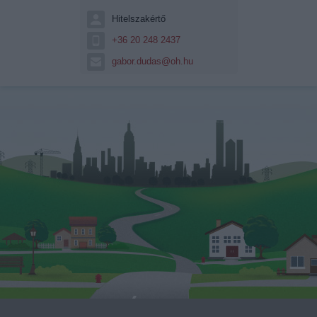
Hitelszakértő
+36 20 248 2437
gabor.dudas@oh.hu