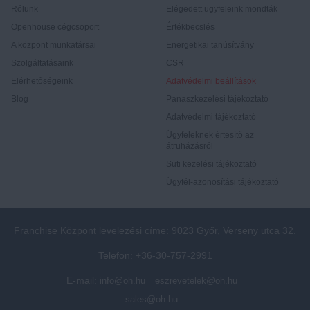
Rólunk
Elégedett ügyfeleink mondták
Openhouse cégcsoport
Értékbecslés
A központ munkatársai
Energetikai tanúsítvány
Szolgáltatásaink
CSR
Elérhetőségeink
Adatvédelmi beállítások
Blog
Panaszkezelési tájékoztató
Adatvédelmi tájékoztató
Ügyfeleknek értesítő az
átruházásról
Süti kezelési tájékoztató
Ügyfél-azonosítási tájékoztató
Franchise Központ levelezési címe: 9023 Győr, Verseny utca 32.
Telefon: +36-30-757-2991
E-mail:
info@oh.hu
eszrevetelek@oh.hu
sales@oh.hu