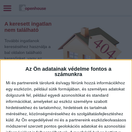
A keresett ingatlan
nem található
További ingatlanok
kereséséhez használja a
bal oldalon található
keresőnket, vagy az
alábbi gyorslinkek egyikét:
Az Ön adatainak védelme fontos a
számunkra
Szolnok
, Eladó
Társasházi lakás
Mi és partnereink tárolunk és/vagy férünk hozzá információkhoz
Kaposvár
, Eladó Társasházi lakás, Családi ház
egy eszközön, például sütik formájában, és személyes adatokat
dolgozunk fel, például egyedi azonosítókat és standard
Szolnok
, Eladó Családi ház
információkat, amelyeket az eszköz személyre szabott
Gödöllő
, Eladó Társasházi lakás
hirdetésekhez és tartalomhoz, hirdetések és tartalmak
Zalaegerszeg
, Eladó Társasházi lakás, Családi ház
méréséhez, közönségmérésekhez és szolgáltatásfejlesztéshez
Sárvár
, Eladó Családi ház
küld.
Az Ön engedélyével mi és a partnereink eszközleolvasásos
Keszthely
, Eladó és Kiadó Nyaraló, Telek, Zárt kert
módszerrel szerzett pontos geolokációs adatokat és azonosítási