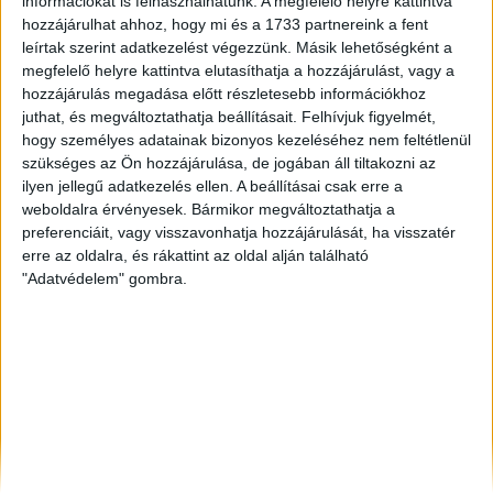
információkat is felhasználhatunk. A megfelelő helyre kattintva
Győr
, Eladó Társasházi lakás
hozzájárulhat ahhoz, hogy mi és a 1733 partnereink a fent
Székesfehérvár
, Eladó Családi ház
leírtak szerint adatkezelést végezzünk. Másik lehetőségként a
Pápa
, Eladó Társasházi lakás, Családi ház
megfelelő helyre kattintva elutasíthatja a hozzájárulást, vagy a
hozzájárulás megadása előtt részletesebb információkhoz
juthat, és megváltoztathatja beállításait.
Felhívjuk figyelmét,
hogy személyes adatainak bizonyos kezeléséhez nem feltétlenül
szükséges az Ön hozzájárulása, de jogában áll tiltakozni az
ilyen jellegű adatkezelés ellen. A beállításai csak erre a
weboldalra érvényesek. Bármikor megváltoztathatja a
preferenciáit, vagy visszavonhatja hozzájárulását, ha visszatér
erre az oldalra, és rákattint az oldal alján található
"Adatvédelem" gombra.
Rólunk
Elégedett ügyfeleink mondták