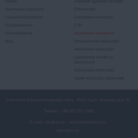
Rólunk
Elégedett ügyfeleink mondták
Openhouse cégcsoport
Értékbecslés
A központ munkatársai
Energetikai tanúsítvány
Szolgáltatásaink
CSR
Elérhetőségeink
Adatvédelmi beállítások
Blog
Panaszkezelési tájékoztató
Adatvédelmi tájékoztató
Ügyfeleknek értesítő az
átruházásról
Süti kezelési tájékoztató
Ügyfél-azonosítási tájékoztató
Franchise Központ levelezési címe: 9023 Győr, Verseny utca 32.
Telefon: +36-30-757-2991
E-mail:
info@oh.hu
eszrevetelek@oh.hu
sales@oh.hu