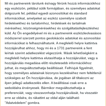
Hálószobák:
2 db
Mi és partnereink tárolunk és/vagy férünk hozzá információkhoz
egy eszközön, például sütik formájában, és személyes adatokat
dolgozunk fel, például egyedi azonosítókat és standard
Fiatalos, Felújított Családi Ház Eladó Gyékényes Csendes
információkat, amelyeket az eszköz személyre szabott
Utcájában
hirdetésekhez és tartalomhoz, hirdetések és tartalmak
Az
Openhouse Nagykanizsa Ingatlaniroda
kínálatában eladó a
méréséhez, közönségmérésekhez és szolgáltatásfejlesztéshez
#176061 hivatkozási számú
gyékényesi családi ház
.
küld.
Az Ön engedélyével mi és a partnereink eszközleolvasásos
módszerrel szerzett pontos geolokációs adatokat és azonosítási
Fiatalos, Felújított Családi Ház Eladó Gyékényes Csendes
információkat is felhasználhatunk. A megfelelő helyre kattintva
Utcájában!
hozzájárulhat ahhoz, hogy mi és a 1731 partnereink a fent
leírtak szerint adatkezelést végezzünk. Másik lehetőségként a
Főbb jellemzők:
megfelelő helyre kattintva elutasíthatja a hozzájárulást, vagy a
hozzájárulás megadása előtt részletesebb információkhoz
Lakótér
: 114 m²
juthat, és megváltoztathatja beállításait.
Felhívjuk figyelmét,
hogy személyes adatainak bizonyos kezeléséhez nem feltétlenül
Telek területe
: 3513 m²
szükséges az Ön hozzájárulása, de jogában áll tiltakozni az
ilyen jellegű adatkezelés ellen. A beállításai csak erre a
Szobák
: 2+1 szoba (nappali + 2 hálószoba)
weboldalra érvényesek. Bármikor megváltoztathatja a
preferenciáit, vagy visszavonhatja hozzájárulását, ha visszatér
Két fürdőszoba, két WC
erre az oldalra, és rákattint az oldal alján található
"Adatvédelem" gombra.