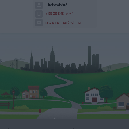
Hitelszakértő
+36 30 949 7064
istvan.almasi@oh.hu