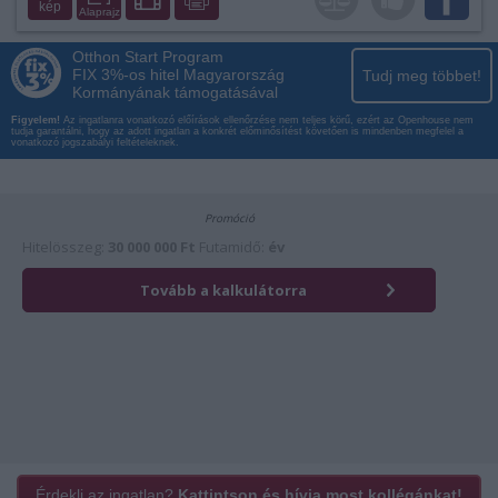
kép
Alaprajz
Otthon Start Program
FIX 3%-os hitel Magyarország
Tudj meg többet!
Kormányának támogatásával
Figyelem!
Az ingatlanra vonatkozó előírások ellenőrzése nem teljes körű, ezért az Openhouse nem
tudja garantálni, hogy az adott ingatlan a konkrét előminősítést követően is mindenben megfelel a
vonatkozó jogszabályi feltételeknek.
Érdekli az ingatlan?
Kattintson és hívja most kollégánkat!