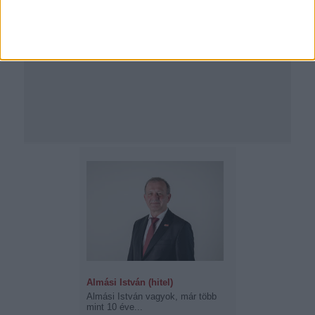
Almási István (hitel)
Almási István vagyok, már több
mint 10 éve...