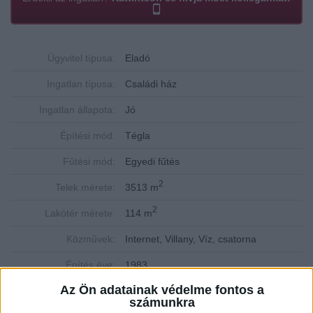
Ügyvitel típusa:
Eladó
Ingatlan típusa:
Családi ház
Ingatlan állapota:
Jó
Építési mód:
Tégla
Fűtési mód:
Egyedi fűtés
2
Telek mérete:
3513 m
2
Lakótér mérete:
114 m
Közművek:
Internet, Villany, Víz, csatorna
Építés éve:
1983
Az Ön adatainak védelme fontos a
Szobák:
3 db
számunkra