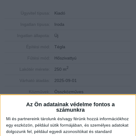
Ügyvitel típusa:
Kiadó
Ingatlan típusa:
Iroda
Ingatlan állapota:
Új
Építési mód:
Tégla
Fűtési mód:
Hőszivattyú
2
Lakótér mérete:
250 m
Várható átadás:
2025-09-01
Közművek:
Összközműves
Építés éve:
2025
Az Ön adatainak védelme fontos a
számunkra
Szobák:
1 db
Mi és partnereink tárolunk és/vagy férünk hozzá információkhoz
egy eszközön, például sütik formájában, és személyes adatokat
Hálószobák:
1 db
dolgozunk fel, például egyedi azonosítókat és standard