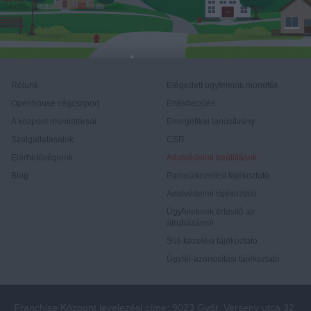
Rólunk
Elégedett ügyfeleink mondták
Openhouse cégcsoport
Értékbecslés
A központ munkatársai
Energetikai tanúsítvány
Szolgáltatásaink
CSR
Elérhetőségeink
Adatvédelmi beállítások
Blog
Panaszkezelési tájékoztató
Adatvédelmi tájékoztató
Ügyfeleknek értesítő az
átruházásról
Süti kezelési tájékoztató
Ügyfél-azonosítási tájékoztató
Franchise Központ levelezési címe: 9023 Győr, Verseny utca 32.