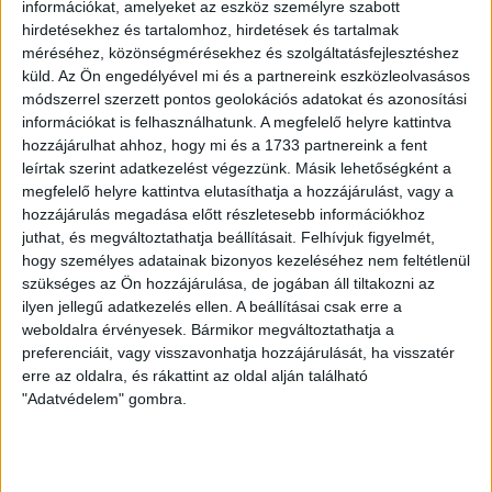
információkat, amelyeket az eszköz személyre szabott
Kiadó iroda Szeged Alsóvárosban – Kiváló lokáció, modern
hirdetésekhez és tartalomhoz, hirdetések és tartalmak
környezet, azonnal költözhető
méréséhez, közönségmérésekhez és szolgáltatásfejlesztéshez
küld.
Az Ön engedélyével mi és a partnereink eszközleolvasásos
Az
Openhouse Szeged Ingatlaniroda
kínálatában kiadó a #175895
módszerrel szerzett pontos geolokációs adatokat és azonosítási
hivatkozási számú
szegedi iroda
.
információkat is felhasználhatunk. A megfelelő helyre kattintva
hozzájárulhat ahhoz, hogy mi és a 1733 partnereink a fent
Kiadó iroda Szeged Alsóvárosban – Kiváló lokáció, modern
leírtak szerint adatkezelést végezzünk. Másik lehetőségként a
környezet, azonnal költözhető
megfelelő helyre kattintva elutasíthatja a hozzájárulást, vagy a
Szeged egyik legfrekventáltabb közlekedési csomópontjánál, az
hozzájárulás megadása előtt részletesebb információkhoz
Alsóvárosban, a Nagyállomás közvetlen szomszédságában kínálunk
juthat, és megváltoztathatja beállításait.
Felhívjuk figyelmét,
bérbeadásra egy
250 m²-es, 4. emeleti, új építésű irodát
liftes,
hogy személyes adatainak bizonyos kezeléséhez nem feltétlenül
modern épületben.
szükséges az Ön hozzájárulása, de jogában áll tiltakozni az
ilyen jellegű adatkezelés ellen. A beállításai csak erre a
Elhelyezkedés és megközelíthetőség:
weboldalra érvényesek. Bármikor megváltoztathatja a
preferenciáit, vagy visszavonhatja hozzájárulását, ha visszatér
Busz, villamos, tram-train, vonat, valamint kerékpárút közvetlen
erre az oldalra, és rákattint az oldal alján található
közelben
"Adatvédelem" gombra.
Kitűnő megközelíthetőség mind a városból, mind az
agglomerációból érkezőknek