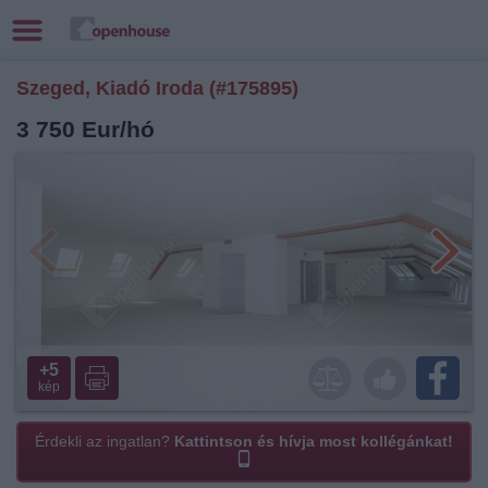
Szeged, Kiadó Iroda (#175895)
3 750 Eur/hó
+5
kép
Érdekli az ingatlan?
Kattintson és hívja most kollégánkat!