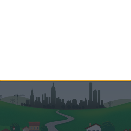
Dudás Gábor
Hitelszakértő
+36 20 248 2437
gabor.dudas@oh.hu