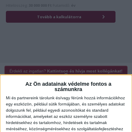
Érdekli az ingatlan?
Kattintson és hívja most kollégánkat!
Az Ön adatainak védelme fontos a
számunkra
Ügyvitel típusa:
Eladó
Mi és partnereink tárolunk és/vagy férünk hozzá információkhoz
egy eszközön, például sütik formájában, és személyes adatokat
Ingatlan típusa:
Mezőgazdasági
dolgozunk fel, például egyedi azonosítókat és standard
információkat, amelyeket az eszköz személyre szabott
Ingatlan állapota:
Felújítandó
hirdetésekhez és tartalomhoz, hirdetések és tartalmak
2
méréséhez, közönségmérésekhez és szolgáltatásfejlesztéshez
Telek mérete:
294487 m