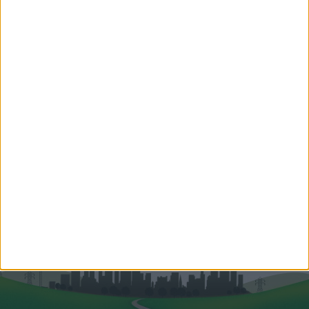
Hegedűsné Gorzás Renáta
2017 óta foglalkozom független
pénzügyi...
Hitelszakértő
+36-70-428-1815
renata.gorzas@oh.hu