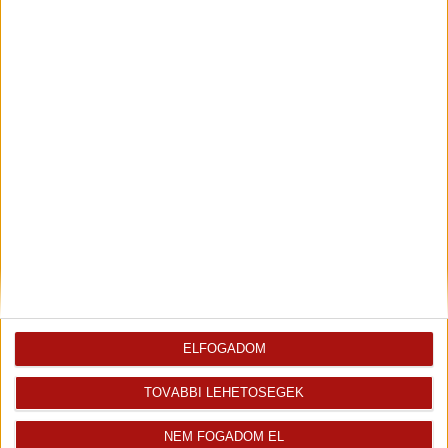
Visszahívást kérek erről az
E-mail tájékoztatót kérek
ingatlanról az értékesítőtől
erről az ingatlanról
Finanszírozás
ELFOGADOM
TOVÁBBI LEHETŐSÉGEK
NEM FOGADOM EL