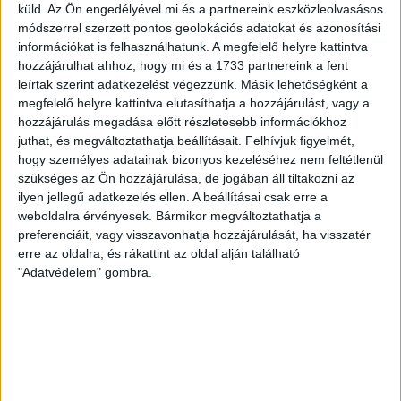
küld.
Az Ön engedélyével mi és a partnereink eszközleolvasásos
Közművek:
Villany
módszerrel szerzett pontos geolokációs adatokat és azonosítási
információkat is felhasználhatunk. A megfelelő helyre kattintva
Építés éve:
1960
hozzájárulhat ahhoz, hogy mi és a 1733 partnereink a fent
leírtak szerint adatkezelést végezzünk. Másik lehetőségként a
megfelelő helyre kattintva elutasíthatja a hozzájárulást, vagy a
Eladó egybefüggő, nagy kiterjedésű mezőgazdasági terület
hozzájárulás megadása előtt részletesebb információkhoz
Kiskunfélegyházán – Ritka lehetőség!
juthat, és megváltoztathatja beállításait.
Felhívjuk figyelmét,
hogy személyes adatainak bizonyos kezeléséhez nem feltétlenül
Az
Openhouse Kecskemét Ingatlaniroda
kínálatában eladó a #175460
hivatkozási számú
kiskunfélegyházi mezőgazdasági
.
szükséges az Ön hozzájárulása, de jogában áll tiltakozni az
ilyen jellegű adatkezelés ellen. A beállításai csak erre a
Kivételes ajánlat a mezőgazdaság, erdészet vagy befektetés iránt
weboldalra érvényesek. Bármikor megváltoztathatja a
érdeklődők számára!
preferenciáit, vagy visszavonhatja hozzájárulását, ha visszatér
Kiskunfélegyháza 13. kerületében
eladó
egy 26,13 hektáros
,
erre az oldalra, és rákattint az oldal alján található
egybefüggő
földterület, amely kizárólag
egyben eladó
!
"Adatvédelem" gombra.
A terület összetétele:
14,57 ha szántó
11,56 ha vágásérett erdő