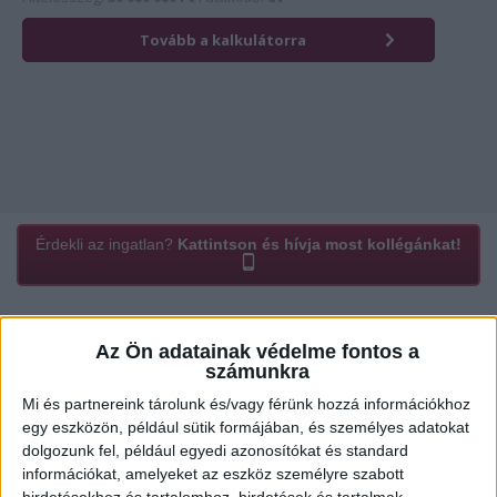
Érdekli az ingatlan?
Kattintson és hívja most kollégánkat!
Ügyvitel típusa:
Eladó
Az Ön adatainak védelme fontos a
számunkra
Ingatlan típusa:
Zárt kert
Mi és partnereink tárolunk és/vagy férünk hozzá információkhoz
2
Lakótér mérete:
783 m
egy eszközön, például sütik formájában, és személyes adatokat
dolgozunk fel, például egyedi azonosítókat és standard
Közművek:
Villany
információkat, amelyeket az eszköz személyre szabott