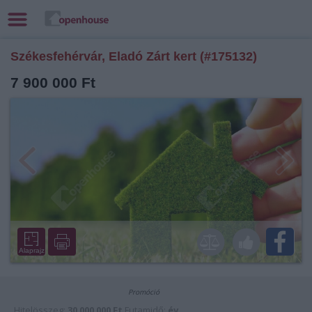
Székesfehérvár, Eladó Zárt kert (#175132)
7 900 000 Ft
Alaprajz