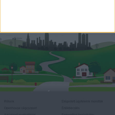
benedek.balogh@oh.hu
Rólunk
Elégedett ügyfeleink mondták
Openhouse cégcsoport
Értékbecslés
A központ munkatársai
Energetikai tanúsítvány