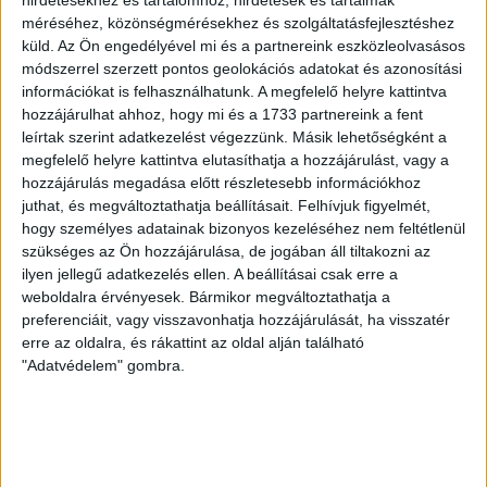
hirdetésekhez és tartalomhoz, hirdetések és tartalmak
méréséhez, közönségmérésekhez és szolgáltatásfejlesztéshez
Eladó zártkert Székesfehérvár
küld.
Az Ön engedélyével mi és a partnereink eszközleolvasásos
módszerrel szerzett pontos geolokációs adatokat és azonosítási
Az
Openhouse Székesfehérvár Ingatlaniroda
kínálatában eladó a
#175132 hivatkozási számú
székesfehérvári zárt kert
.
információkat is felhasználhatunk. A megfelelő helyre kattintva
hozzájárulhat ahhoz, hogy mi és a 1733 partnereink a fent
Eladó zártkert az Iszkai kertvárosban – Természetközeli nyugalom
leírtak szerint adatkezelést végezzünk. Másik lehetőségként a
Székesfehérváron!
megfelelő helyre kattintva elutasíthatja a hozzájárulást, vagy a
hozzájárulás megadása előtt részletesebb információkhoz
Megvételre kínálunk egy kiváló adottságokkal rendelkező,
zártkerti
juthat, és megváltoztathatja beállításait.
Felhívjuk figyelmét,
ingatlant
Székesfehérvár egyik legkedveltebb hobbitelkes övezetében,
hogy személyes adatainak bizonyos kezeléséhez nem feltétlenül
az
Iszkai kertvárosban
. Ha fontos Önnek a csend és a jó levegő, de
szükséges az Ön hozzájárulása, de jogában áll tiltakozni az
szeretne a város közelében maradni, ez a telek tökéletes választás!
ilyen jellegű adatkezelés ellen. A beállításai csak erre a
Főbb jellemzők:
weboldalra érvényesek. Bármikor megváltoztathatja a
preferenciáit, vagy visszavonhatja hozzájárulását, ha visszatér
Elhelyezkedés:
Székesfehérvár, Iszkai kertváros – könnyen
erre az oldalra, és rákattint az oldal alján található
megközelíthető, mégis csendes környezet.
"Adatvédelem" gombra.
Közművek:
A villany már bevezetésre került a telken belül, így az
energiaellátás biztosított a kerti munkákhoz vagy egy kisebb
épület fenntartásához.