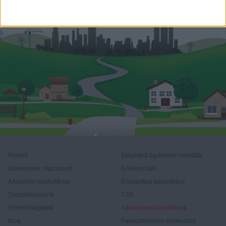
Rólunk
Elégedett ügyfeleink mondták
Openhouse cégcsoport
Értékbecslés
A központ munkatársai
Energetikai tanúsítvány
Szolgáltatásaink
CSR
Elérhetőségeink
Adatvédelmi beállítások
Blog
Panaszkezelési tájékoztató