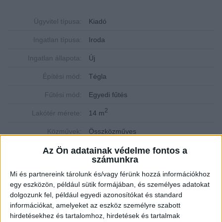
Ügyvitel típusa:
Kiadó
Ingatlan típusa:
Iroda
Ingatlan állapota:
Új
Építési mód:
Tégla
Fűtési mód:
Egyedi fűtés
2
Lakótér mérete:
14 m
Közművek:
Összközműves
Az Ön adatainak védelme fontos a
Szobák:
1 db
számunkra
Mi és partnereink tárolunk és/vagy férünk hozzá információkhoz
Prémium irodahelyiségek kiadók az Átrium Parkban.
egy eszközön, például sütik formájában, és személyes adatokat
dolgozunk fel, például egyedi azonosítókat és standard
Az
Openhouse Miskolc Soltész Nagy Kálmán utcai Ingatlaniroda
információkat, amelyeket az eszköz személyre szabott
kínálatában kiadó a #175114 hivatkozási számú
miskolci iroda
.
hirdetésekhez és tartalomhoz, hirdetések és tartalmak