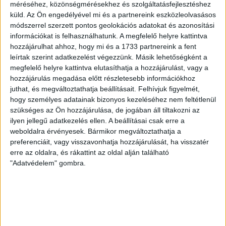
Prémium irodahelyiségek kiadók Miskolc szívében, kedvező
méréséhez, közönségmérésekhez és szolgáltatásfejlesztéshez
feltételekkel!
küld.
Az Ön engedélyével mi és a partnereink eszközleolvasásos
módszerrel szerzett pontos geolokációs adatokat és azonosítási
Kiadásra kínálunk modern, színvonalas irodaterületeket a Miskolc
információkat is felhasználhatunk. A megfelelő helyre kattintva
Átrium Ingatlanhasznosító Zrt. épületében, ideális választás minden
hozzájárulhat ahhoz, hogy mi és a 1733 partnereink a fent
típusú vállalkozás számára!
leírtak szerint adatkezelést végezzünk. Másik lehetőségként a
Kiemelt előnyök:
megfelelő helyre kattintva elutasíthatja a hozzájárulást, vagy a
hozzájárulás megadása előtt részletesebb információkhoz
14 - 75 nm-es méretű irodák
juthat, és megváltoztathatja beállításait.
Felhívjuk figyelmét,
hogy személyes adatainak bizonyos kezeléséhez nem feltétlenül
Költséghatékony bérleti díj:
Mindössze
2800 Ft / hó / m²
+ ÁFA
.
szükséges az Ön hozzájárulása, de jogában áll tiltakozni az
ilyen jellegű adatkezelés ellen. A beállításai csak erre a
Átfogó üzemeltetési díj:
1800 Ft / hó / m² + ÁFA
, amely
tartalmazza a
víz- és szennyvízdíjat, internetet, áramot,
weboldalra érvényesek. Bármikor megváltoztathatja a
fűtést, közös helyiségek takarítását, hulladékkezelést és
preferenciáit, vagy visszavonhatja hozzájárulását, ha visszatér
a tűzjelző rendszer üzemeltetését!
erre az oldalra, és rákattint az oldal alján található
Komfort és biztonság egy helyen:
"Adatvédelem" gombra.
24 órás portaszolgálat és belépési lehetőség.
Biztonsági kamera- és távfelügyeleti rendszer.
Kaputelefonos beléptetés.
Hűtő-fűtő klímák használata az irodákban.
Strukturált, flexibilis internet hálózat.