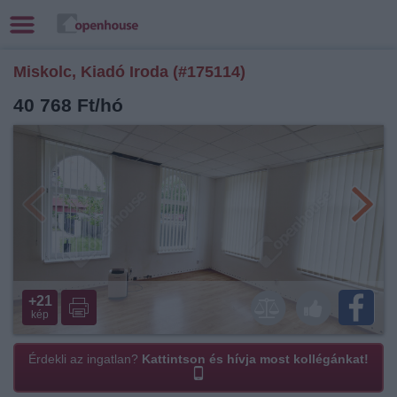
Miskolc, Kiadó Iroda (#175114)
40 768 Ft/hó
+21
kép
Érdekli az ingatlan?
Kattintson és hívja most kollégánkat!