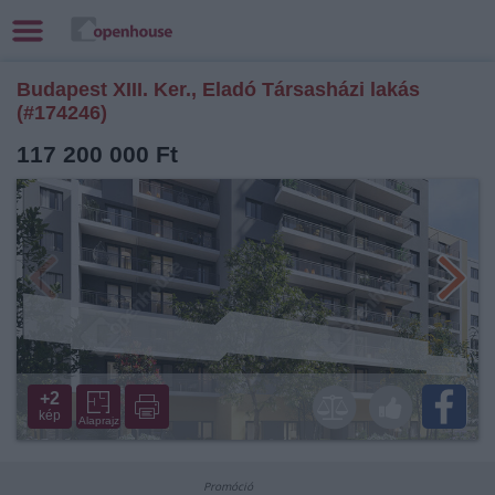
Budapest XIII. Ker., Eladó Társasházi lakás
(#174246)
117 200 000 Ft
+2
kép
Alaprajz