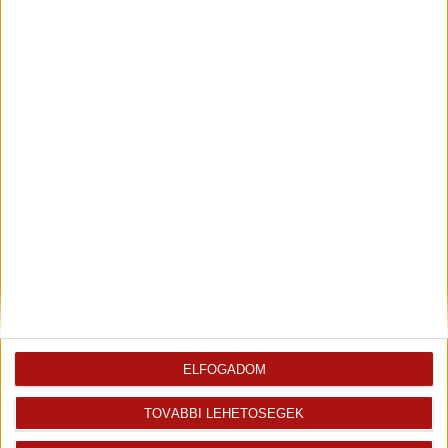
2
Szoba
12.12 m
Laminált padló
2
WC
1.57 m
Járólap
2
Étkező
1.56 m
Járólap
Az ingatlan
Ingatlaniroda
értékesítője
Szokolics Edina
ELFOGADOM
2017 óta dolgozom az Openhouse csapatában, és az...
Kiemelt ingatlanértékesítő
TOVÁBBI LEHETŐSÉGEK
+36 70 467 6881