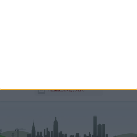
Zalka-Pomsár Natália
Hitelszakértő
+36 70 621 0777
natalia.zalka@oh.hu