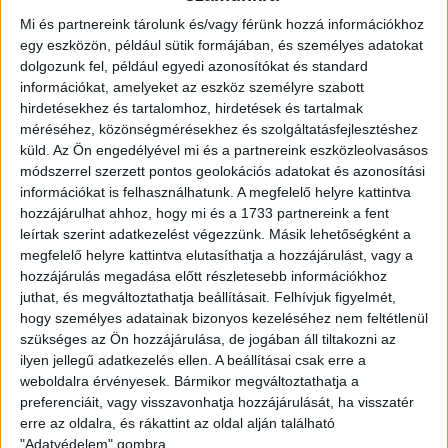
Mi és partnereink tárolunk és/vagy férünk hozzá információkhoz
Fűtési mód:
Egyedi fűtés
egy eszközön, például sütik formájában, és személyes adatokat
2
Lakótér mérete:
70 m
dolgozunk fel, például egyedi azonosítókat és standard
információkat, amelyeket az eszköz személyre szabott
Várható átadás:
2024-03-31
hirdetésekhez és tartalomhoz, hirdetések és tartalmak
méréséhez, közönségmérésekhez és szolgáltatásfejlesztéshez
Közművek:
Összközműves
küld.
Az Ön engedélyével mi és a partnereink eszközleolvasásos
módszerrel szerzett pontos geolokációs adatokat és azonosítási
Építés éve:
2023
információkat is felhasználhatunk. A megfelelő helyre kattintva
Szobák:
3 db
hozzájárulhat ahhoz, hogy mi és a 1733 partnereink a fent
leírtak szerint adatkezelést végezzünk. Másik lehetőségként a
Hálószobák:
2 db
megfelelő helyre kattintva elutasíthatja a hozzájárulást, vagy a
hozzájárulás megadása előtt részletesebb információkhoz
juthat, és megváltoztathatja beállításait.
Felhívjuk figyelmét,
Utolsó elérhető lakás a Projektben!
hogy személyes adatainak bizonyos kezeléséhez nem feltétlenül
szükséges az Ön hozzájárulása, de jogában áll tiltakozni az
Az
Openhouse Győr - Belváros Ingatlaniroda
kínálatában eladó a
ilyen jellegű adatkezelés ellen. A beállításai csak erre a
#174246 hivatkozási számú
Budapest XIII. kerületi társasházi lakás
.
weboldalra érvényesek. Bármikor megváltoztathatja a
A Westside Garden-ben 159 lakást kínálunk, 32-91 m2 közötti
preferenciáit, vagy visszavonhatja hozzájárulását, ha visszatér
méretekben. Minden lakás teraszos kialakítással valósult meg. A
erre az oldalra, és rákattint az oldal alján található
földszinten üzlethelyiségek és kertkapcsolatos lakások találhatóak.
"Adatvédelem" gombra.