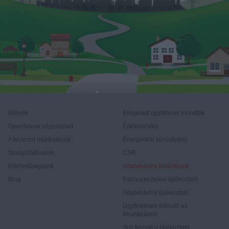
Rólunk
Elégedett ügyfeleink mondták
Openhouse cégcsoport
Értékbecslés
A központ munkatársai
Energetikai tanúsítvány
Szolgáltatásaink
CSR
Elérhetőségeink
Adatvédelmi beállítások
Blog
Panaszkezelési tájékoztató
Adatvédelmi tájékoztató
Ügyfeleknek értesítő az
átruházásról
Süti kezelési tájékoztató