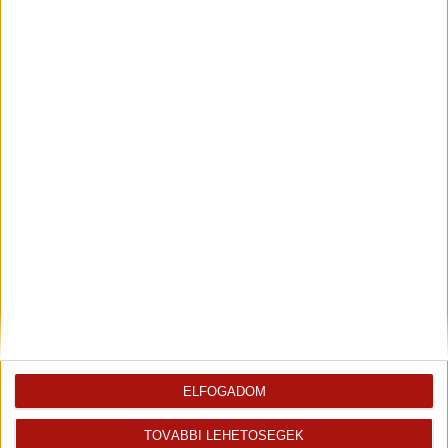
2
Közlekedő
6.00 m
Járólap
2
Előszoba
6.00 m
Járólap
2
Közlekedő
3.60 m
Járólap
2
Terasz
21.00 m
Kőburkolat
2
Garázs
18.00 m
Járólap
Az ingatlan
Ingatlaniroda
értékesítője
Béres Tamás
ELFOGADOM
Szeretem látni mások sikerét, örömét....
TOVÁBBI LEHETŐSÉGEK
Kiemelt ingatlanértékesítő