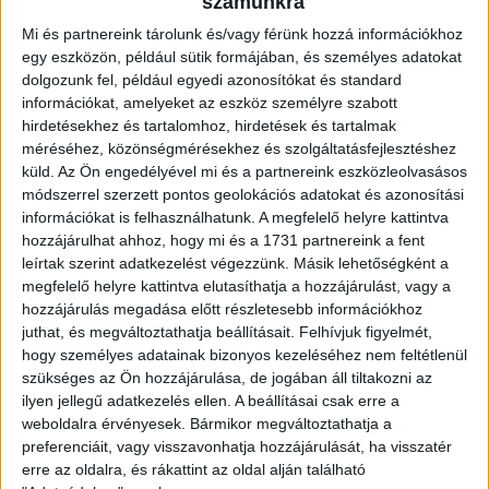
számunkra
Mi és partnereink tárolunk és/vagy férünk hozzá információkhoz
egy eszközön, például sütik formájában, és személyes adatokat
dolgozunk fel, például egyedi azonosítókat és standard
Ügyvitel típusa:
Eladó
információkat, amelyeket az eszköz személyre szabott
hirdetésekhez és tartalomhoz, hirdetések és tartalmak
Ingatlan típusa:
Családi ház
méréséhez, közönségmérésekhez és szolgáltatásfejlesztéshez
Ingatlan állapota:
Új
küld.
Az Ön engedélyével mi és a partnereink eszközleolvasásos
módszerrel szerzett pontos geolokációs adatokat és azonosítási
Építési mód:
Tégla
információkat is felhasználhatunk. A megfelelő helyre kattintva
hozzájárulhat ahhoz, hogy mi és a 1731 partnereink a fent
Fűtési mód:
Hőszivattyú
leírtak szerint adatkezelést végezzünk. Másik lehetőségként a
megfelelő helyre kattintva elutasíthatja a hozzájárulást, vagy a
2
Telek mérete:
1134 m
hozzájárulás megadása előtt részletesebb információkhoz
2
juthat, és megváltoztathatja beállításait.
Felhívjuk figyelmét,
Lakótér mérete:
118 m
hogy személyes adatainak bizonyos kezeléséhez nem feltétlenül
Közművek:
Összközműves
szükséges az Ön hozzájárulása, de jogában áll tiltakozni az
ilyen jellegű adatkezelés ellen. A beállításai csak erre a
Építés éve:
2020
weboldalra érvényesek. Bármikor megváltoztathatja a
preferenciáit, vagy visszavonhatja hozzájárulását, ha visszatér
Szobák:
5 db
erre az oldalra, és rákattint az oldal alján található