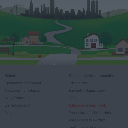
Rólunk
Elégedett ügyfeleink mondták
Openhouse cégcsoport
Értékbecslés
A központ munkatársai
Energetikai tanúsítvány
Szolgáltatásaink
CSR
Elérhetőségeink
Adatvédelmi beállítások
Blog
Panaszkezelési tájékoztató
Adatvédelmi tájékoztató
Ügyfeleknek értesítő az