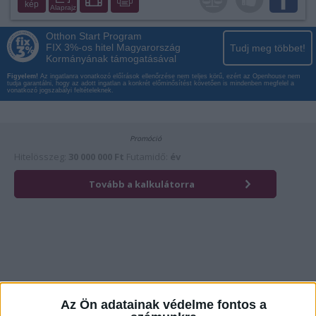
kép
Alaprajz
Otthon Start Program
FIX 3%-os hitel Magyarország
Tudj meg többet!
Kormányának támogatásával
Figyelem!
Az ingatlanra vonatkozó előírások ellenőrzése nem teljes körű, ezért az Openhouse nem
tudja garantálni, hogy az adott ingatlan a konkrét előminősítést követően is mindenben megfelel a
vonatkozó jogszabályi feltételeknek.
Az Ön adatainak védelme fontos a
Érdekli az ingatlan?
Kattintson és hívja most kollégánkat!