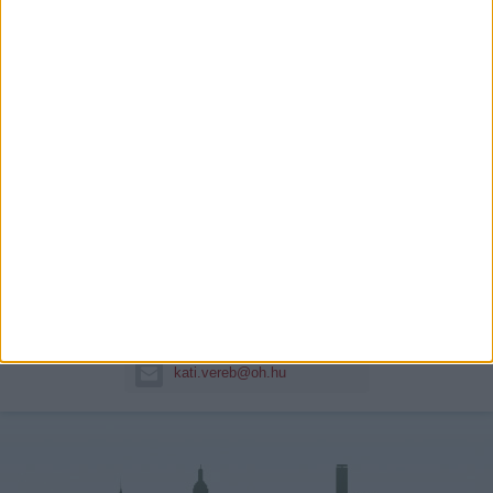
Veréb Csabáné
Cégünk országos méretének, és...
Hitelszakértő
+36 70 387 0875
kati.vereb@oh.hu