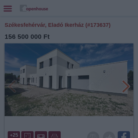
Székesfehérvár, Eladó Ikerház (#173637)
156 500 000 Ft
+25