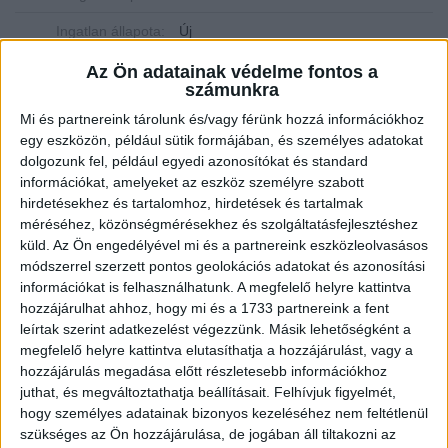
Ingatlan állapota:
Új
Építési mód:
Tégla
Az Ön adatainak védelme fontos a
számunkra
Fűtési mód:
Hőszivattyú
Mi és partnereink tárolunk és/vagy férünk hozzá információkhoz
2
egy eszközön, például sütik formájában, és személyes adatokat
Telek mérete:
683 m
dolgozunk fel, például egyedi azonosítókat és standard
2
Lakótér mérete:
150 m
információkat, amelyeket az eszköz személyre szabott
hirdetésekhez és tartalomhoz, hirdetések és tartalmak
Várható átadás:
2025-08-01
méréséhez, közönségmérésekhez és szolgáltatásfejlesztéshez
küld.
Az Ön engedélyével mi és a partnereink eszközleolvasásos
Közművek:
Összközműves
módszerrel szerzett pontos geolokációs adatokat és azonosítási
információkat is felhasználhatunk. A megfelelő helyre kattintva
Építés éve:
2025
hozzájárulhat ahhoz, hogy mi és a 1733 partnereink a fent
Szobák:
4 db
leírtak szerint adatkezelést végezzünk. Másik lehetőségként a
megfelelő helyre kattintva elutasíthatja a hozzájárulást, vagy a
Hálószobák:
3 db
hozzájárulás megadása előtt részletesebb információkhoz
juthat, és megváltoztathatja beállításait.
Felhívjuk figyelmét,
hogy személyes adatainak bizonyos kezeléséhez nem feltétlenül
Eladó minimás stílusú ikerház Ráchegyen
szükséges az Ön hozzájárulása, de jogában áll tiltakozni az