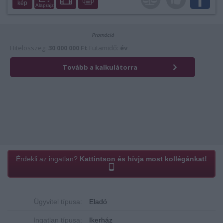
kép
Alaprajz
Érdekli az ingatlan?
Kattintson és hívja most kollégánkat!
Ügyvitel típusa:
Eladó
Ingatlan típusa:
Ikerház