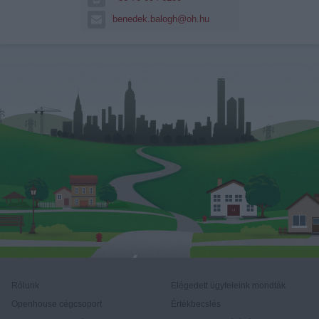
benedek.balogh@oh.hu
Rólunk
Elégedett ügyfeleink mondták
Openhouse cégcsoport
Értékbecslés