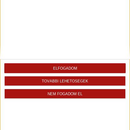
2
Fürdő
3.28 m
Járólap
2
Lépcsőház
5.62 m
Laminált padló
2
Közlekedő
5.78 m
Laminált padló
2
Gardrób
5.04 m
Laminált padló
2
Fürdő
5.02 m
Járólap
2
WC
1.35 m
Járólap
2
Szoba
11.02 m
Laminált padló
ELFOGADOM
2
Szoba
11.02 m
Laminált padló
TOVÁBBI LEHETŐSÉGEK
Az ingatlan
Ingatlaniroda
értékesítője
NEM FOGADOM EL