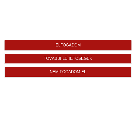
Fürdő
5.00 m
Járólap
2
WC
2.00 m
Járólap
2
Szoba
11.00 m
Laminált padló
2
Terasz
14.00 m
Járólap
ELFOGADOM
Az ingatlan
Ingatlaniroda
értékesítője
TOVÁBBI LEHETŐSÉGEK
NEM FOGADOM EL
Nyitrai Gabriella
Üdvözlöm! Nyitrai Gabriella vagyok az Openhouse...
Kiemelt ingatlanértékesítő
+36 70 467 7139