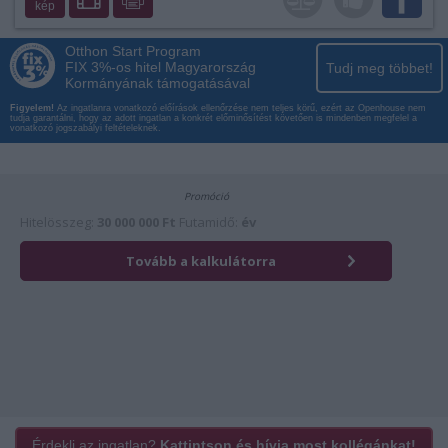
kép
Otthon Start Program
FIX 3%-os hitel Magyarország
Tudj meg többet!
Kormányának támogatásával
Figyelem!
Az ingatlanra vonatkozó előírások ellenőrzése nem teljes körű, ezért az Openhouse nem
tudja garantálni, hogy az adott ingatlan a konkrét előminősítést követően is mindenben megfelel a
vonatkozó jogszabályi feltételeknek.
Érdekli az ingatlan?
Kattintson és hívja most kollégánkat!