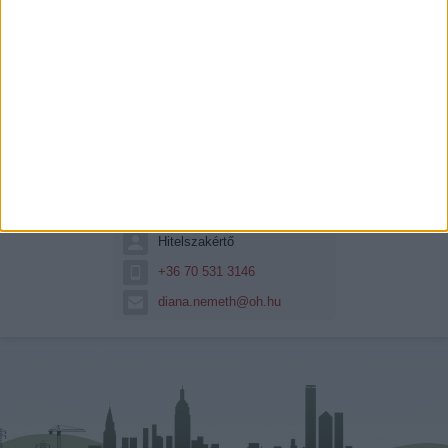
Németh Diána
Hitelszakértő
+36 70 531 3146
diana.nemeth@oh.hu