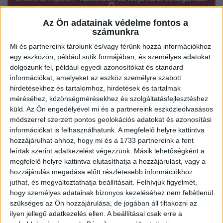
Az Ön adatainak védelme fontos a
számunkra
Ügyvitel típusa:
Eladó
Mi és partnereink tárolunk és/vagy férünk hozzá információkhoz
egy eszközön, például sütik formájában, és személyes adatokat
Ingatlan típusa:
Társasházi lakás
dolgozunk fel, például egyedi azonosítókat és standard
információkat, amelyeket az eszköz személyre szabott
Ingatlan állapota:
Új
hirdetésekhez és tartalomhoz, hirdetések és tartalmak
Építési mód:
Tégla
méréséhez, közönségmérésekhez és szolgáltatásfejlesztéshez
küld.
Az Ön engedélyével mi és a partnereink eszközleolvasásos
Fűtési mód:
Hőszivattyú
módszerrel szerzett pontos geolokációs adatokat és azonosítási
információkat is felhasználhatunk. A megfelelő helyre kattintva
2
Telek mérete:
6 m
hozzájárulhat ahhoz, hogy mi és a 1733 partnereink a fent
2
leírtak szerint adatkezelést végezzünk. Másik lehetőségként a
Lakótér mérete:
55 m
megfelelő helyre kattintva elutasíthatja a hozzájárulást, vagy a
Várható átadás:
2026-05-31
hozzájárulás megadása előtt részletesebb információkhoz
juthat, és megváltoztathatja beállításait.
Felhívjuk figyelmét,
Közművek:
Villany, csatorna, Víz
hogy személyes adatainak bizonyos kezeléséhez nem feltétlenül
szükséges az Ön hozzájárulása, de jogában áll tiltakozni az
Építés éve:
2026
ilyen jellegű adatkezelés ellen. A beállításai csak erre a