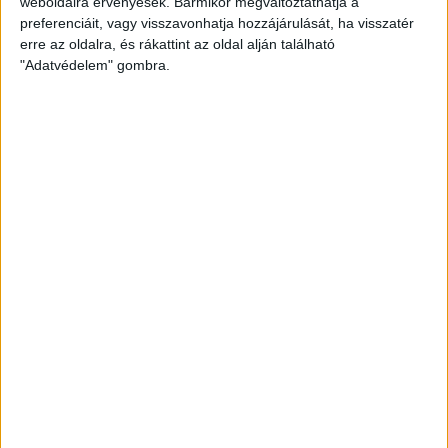
weboldalra érvényesek. Bármikor megváltoztathatja a
Szobák:
2 db
preferenciáit, vagy visszavonhatja hozzájárulását, ha visszatér
Hálószobák:
1 db
erre az oldalra, és rákattint az oldal alján található
"Adatvédelem" gombra.
Eladó új építésű társasházi lakás Balatonlellén
Az
Openhouse Siófok
kínálatában eladó a #173272 hivatkozási számú
balatonlellei társasházi lakás
.
Az Openhouse Siófoki irodája eladásra kínál Balatonlellén, új építésű
környezetben, 27 lakásos lakóparkban található, korszerű, a mai kor
igényeinek megfelelő, magas műszaki tartalommal rendelkező
lakásokat.
A lakások 39-64 m2 nagyságúak, mindegyikben amerikai konyhás
nappali,1 ill. 2 hálószoba, fürdőszoba WC-vel , a földszintiek privát kert
résszel, az emeleti lakások erkéllyel.
A 2/004-es földszinti lakás jellemzői:
- 48 m2 alapterület, 14 m2 terasz, 6 m2 privát kert
- Tégla építésű