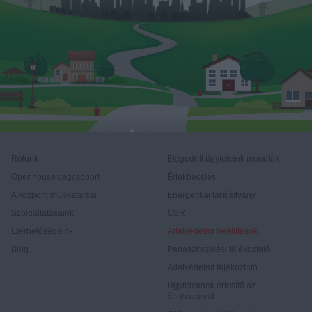
Rólunk
Elégedett ügyfeleink mondták
Openhouse cégcsoport
Értékbecslés
A központ munkatársai
Energetikai tanúsítvány
Szolgáltatásaink
CSR
Elérhetőségeink
Adatvédelmi beállítások
Blog
Panaszkezelési tájékoztató
Adatvédelmi tájékoztató
Ügyfeleknek értesítő az
átruházásról