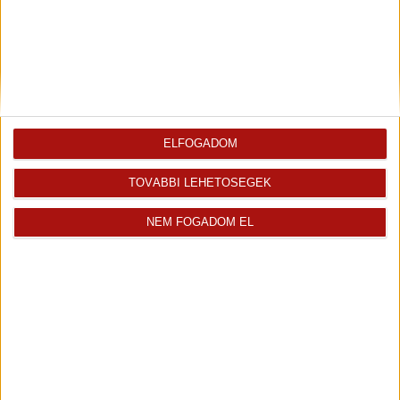
+36 70 467 7187
gergely.takacs@oh.hu
Magyar
Visszahívást kérek erről az
E-mail tájékoztatót kérek
ingatlanról az értékesítőtől
erről az ingatlanról
ELFOGADOM
TOVÁBBI LEHETŐSÉGEK
Finanszírozás
NEM FOGADOM EL