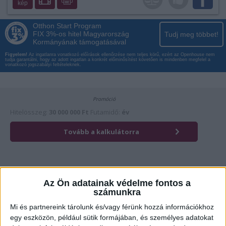
kép
Otthon Start Program
FIX 3%-os hitel Magyarország
Tudj meg többet!
Kormányának támogatásával
Figyelem!
Az ingatlanra vonatkozó előírások ellenőrzése nem teljes körű, ezért az Openhouse nem
tudja garantálni, hogy az adott ingatlan a konkrét előminősítést követően is mindenben megfelel a
vonatkozó jogszabályi feltételeknek.
Az Ön adatainak védelme fontos a
számunkra
Mi és partnereink tárolunk és/vagy férünk hozzá információkhoz
egy eszközön, például sütik formájában, és személyes adatokat
Érdekli az ingatlan?
Kattintson és hívja most kollégánkat!