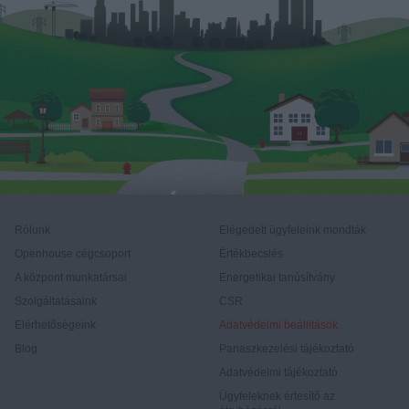
Rólunk
Elégedett ügyfeleink mondták
Openhouse cégcsoport
Értékbecslés
A központ munkatársai
Energetikai tanúsítvány
Szolgáltatásaink
CSR
Elérhetőségeink
Adatvédelmi beállítások
Blog
Panaszkezelési tájékoztató
Adatvédelmi tájékoztató
Ügyfeleknek értesítő az