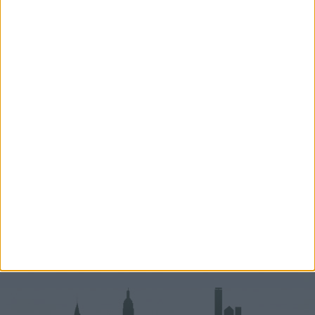
Németh Diána
Hitelszakértő
+36 70 531 3146
diana.nemeth@oh.hu