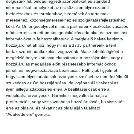
dolgozunk fel, például egyedi azonosítókat és standard
információkat, amelyeket az eszköz személyre szabott
hirdetésekhez és tartalomhoz, hirdetések és tartalmak
méréséhez, közönségmérésekhez és szolgáltatásfejlesztéshez
Ügyvitel típusa:
Eladó
küld.
Az Ön engedélyével mi és a partnereink eszközleolvasásos
módszerrel szerzett pontos geolokációs adatokat és azonosítási
Ingatlan típusa:
Társasházi lakás
információkat is felhasználhatunk. A megfelelő helyre kattintva
hozzájárulhat ahhoz, hogy mi és a 1733 partnereink a fent
Ingatlan állapota:
Átlagos
leírtak szerint adatkezelést végezzünk. Másik lehetőségként a
megfelelő helyre kattintva elutasíthatja a hozzájárulást, vagy a
Építési mód:
Tégla
hozzájárulás megadása előtt részletesebb információkhoz
Fűtési mód:
Gázfűtés, cirko
juthat, és megváltoztathatja beállításait.
Felhívjuk figyelmét,
hogy személyes adatainak bizonyos kezeléséhez nem feltétlenül
2
Telek mérete:
350 m
szükséges az Ön hozzájárulása, de jogában áll tiltakozni az
ilyen jellegű adatkezelés ellen. A beállításai csak erre a
2
Lakótér mérete:
115 m
weboldalra érvényesek. Bármikor megváltoztathatja a
preferenciáit, vagy visszavonhatja hozzájárulását, ha visszatér
Közművek:
Összközműves
erre az oldalra, és rákattint az oldal alján található
Építés éve:
2006
"Adatvédelem" gombra.
Szobák:
4 db