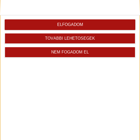
ingatlanról az értékesítőtől
erről az ingatlanról
Térkép
ELFOGADOM
TOVÁBBI LEHETŐSÉGEK
+
NEM FOGADOM EL
-