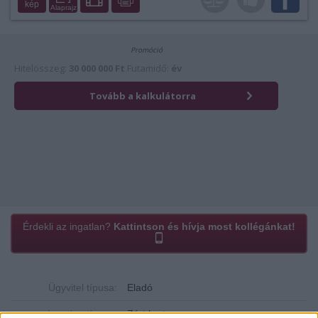
kép
Alaprajz
Érdekli az ingatlan?
Kattintson és hívja most kollégánkat!
Ügyvitel típusa:
Eladó
Ingatlan típusa:
Zárt kert