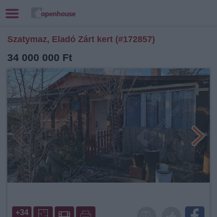
Szatymaz, Eladó Zárt kert (#172857)
34 000 000 Ft
+34