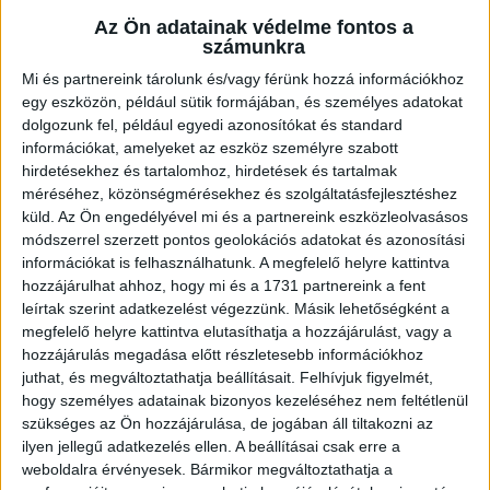
Az Ön adatainak védelme fontos a
Ingatlan állapota:
Jó
számunkra
Építési mód:
Vegyes falazatú tégla
Mi és partnereink tárolunk és/vagy férünk hozzá információkhoz
egy eszközön, például sütik formájában, és személyes adatokat
Fűtési mód:
Kandalló, cserépkályha
dolgozunk fel, például egyedi azonosítókat és standard
információkat, amelyeket az eszköz személyre szabott
2
Telek mérete:
990 m
hirdetésekhez és tartalomhoz, hirdetések és tartalmak
2
méréséhez, közönségmérésekhez és szolgáltatásfejlesztéshez
Lakótér mérete:
50 m
küld.
Az Ön engedélyével mi és a partnereink eszközleolvasásos
Közművek:
Villany, Víz
módszerrel szerzett pontos geolokációs adatokat és azonosítási
információkat is felhasználhatunk. A megfelelő helyre kattintva
Építés éve:
1980
hozzájárulhat ahhoz, hogy mi és a 1731 partnereink a fent
leírtak szerint adatkezelést végezzünk. Másik lehetőségként a
Szobák:
3 db
megfelelő helyre kattintva elutasíthatja a hozzájárulást, vagy a
hozzájárulás megadása előtt részletesebb információkhoz
Hálószobák:
2 db
juthat, és megváltoztathatja beállításait.
Felhívjuk figyelmét,
hogy személyes adatainak bizonyos kezeléséhez nem feltétlenül
Eladó kiskertes ingatlan a BYD-tól pár percre!!!
szükséges az Ön hozzájárulása, de jogában áll tiltakozni az
ilyen jellegű adatkezelés ellen. A beállításai csak erre a
Az
Openhouse Szeged Ingatlaniroda
kínálatában eladó a #172857
weboldalra érvényesek. Bármikor megváltoztathatja a
hivatkozási számú
szatymazi zárt kert
.