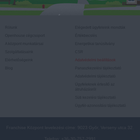
Rólunk
Elégedett ügyfeleink mondták
Openhouse cégcsoport
Értékbecslés
A központ munkatársai
Energetikai tanúsítvány
Szolgáltatásaink
CSR
Elérhetőségeink
Adatvédelmi beállítások
Blog
Panaszkezelési tájékoztató
Adatvédelmi tájékoztató
Ügyfeleknek értesítő az
átruházásról
Süti kezelési tájékoztató
Ügyfél-azonosítási tájékoztató
Franchise Központ levelezési címe: 9023 Győr, Verseny utca 32.
Telefon: +36-30-757-2991