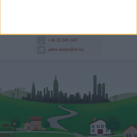
Dudás Gábor
Hitelszakértő
+36 20 248 2437
gabor.dudas@oh.hu