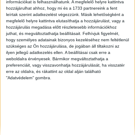
információkat is felhasználhatunk. A megfelelő helyre kattintva
Győr
, Eladó Családi ház
hozzájárulhat ahhoz, hogy mi és a 1733 partnereink a fent
Székesfehérvár
, Eladó Társasházi lakás, Családi ház
leírtak szerint adatkezelést végezzünk. Másik lehetőségként a
megfelelő helyre kattintva elutasíthatja a hozzájárulást, vagy a
Győr
, Eladó Társasházi lakás, Családi ház, Garázs,
Házrész, Hotel, Üzlethelyiség
hozzájárulás megadása előtt részletesebb információkhoz
juthat, és megváltoztathatja beállításait.
Felhívjuk figyelmét,
hogy személyes adatainak bizonyos kezeléséhez nem feltétlenül
szükséges az Ön hozzájárulása, de jogában áll tiltakozni az
ilyen jellegű adatkezelés ellen. A beállításai csak erre a
weboldalra érvényesek. Bármikor megváltoztathatja a
preferenciáit, vagy visszavonhatja hozzájárulását, ha visszatér
erre az oldalra, és rákattint az oldal alján található
"Adatvédelem" gombra.