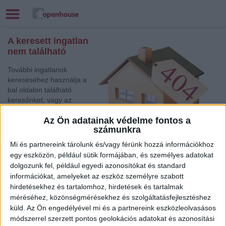
A keresett ingatlan
nem található
További ingatlanok
kereséséhez használja a
bal oldalon található
keresőnket, vagy az
alábbi gyorslinkek egyikét:
Az Ön adatainak védelme fontos a
számunkra
Székesfehérvár
, Eladó
Családi ház
Mi és partnereink tárolunk és/vagy férünk hozzá információkhoz
Miskolc
, Eladó Társasházi lakás
egy eszközön, például sütik formájában, és személyes adatokat
Jászberény
, Eladó Családi ház
dolgozunk fel, például egyedi azonosítókat és standard
információkat, amelyeket az eszköz személyre szabott
Debrecen
, Eladó Családi ház
hirdetésekhez és tartalomhoz, hirdetések és tartalmak
Balatonalmádi
, Eladó Családi ház
méréséhez, közönségmérésekhez és szolgáltatásfejlesztéshez
Győr
, Eladó és Kiadó Társasházi lakás, Családi ház,
küld.
Az Ön engedélyével mi és a partnereink eszközleolvasásos
Garázs, Házrész, Hotel, Ikerház
módszerrel szerzett pontos geolokációs adatokat és azonosítási
Törökszentmiklós
, Eladó Társasházi lakás