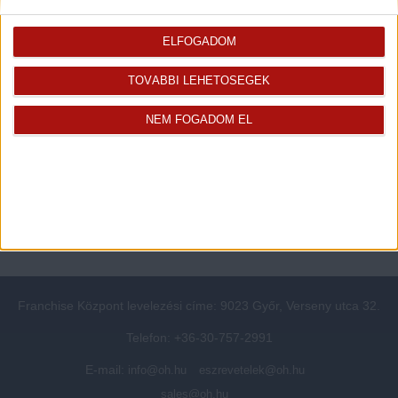
Rólunk
Elégedett ügyfeleink mondták
ELFOGADOM
Openhouse cégcsoport
Értékbecslés
A központ munkatársai
Energetikai tanúsítvány
TOVÁBBI LEHETŐSÉGEK
Szolgáltatásaink
CSR
Elérhetőségeink
Adatvédelmi beállítások
NEM FOGADOM EL
Blog
Panaszkezelési tájékoztató
Adatvédelmi tájékoztató
Ügyfeleknek értesítő az
átruházásról
Süti kezelési tájékoztató
Ügyfél-azonosítási tájékoztató
Franchise Központ levelezési címe: 9023 Győr, Verseny utca 32.
Telefon: +36-30-757-2991
E-mail:
info@oh.hu
eszrevetelek@oh.hu
sales@oh.hu