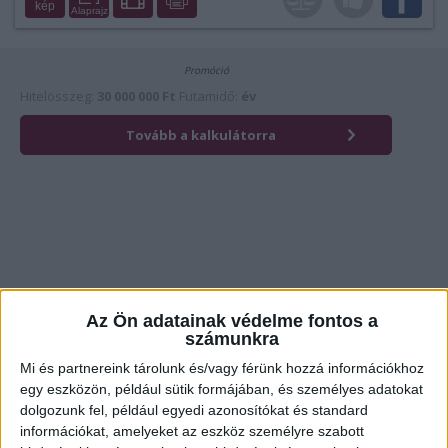
kép
Alaprajz
Érdekli az ingatlan?
Kattintson és hívja most kollégánkat!
Az Ön adatainak védelme fontos a
számunkra
Mi és partnereink tárolunk és/vagy férünk hozzá információkhoz
egy eszközön, például sütik formájában, és személyes adatokat
Ügyvitel típusa:
Eladó
dolgozunk fel, például egyedi azonosítókat és standard
információkat, amelyeket az eszköz személyre szabott
Ingatlan típusa:
Mezőgazdasági