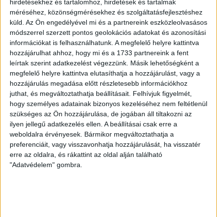
hirdetésekhez és tartalomhoz, hirdetések és tartalmak
méréséhez, közönségmérésekhez és szolgáltatásfejlesztéshez
2
Telek mérete:
30637 m
küld.
Az Ön engedélyével mi és a partnereink eszközleolvasásos
módszerrel szerzett pontos geolokációs adatokat és azonosítási
információkat is felhasználhatunk. A megfelelő helyre kattintva
Mezőkövesden frekventált 3 hektáros építési telek szántó
hozzájárulhat ahhoz, hogy mi és a 1733 partnereink a fent
erdő eladó!
leírtak szerint adatkezelést végezzünk. Másik lehetőségként a
Az
Openhouse Miskolc Szentpáli utcai Ingatlaniroda
kínálatában
megfelelő helyre kattintva elutasíthatja a hozzájárulást, vagy a
eladó a #172274 hivatkozási számú
mezőkövesdi mezőgazdasági
.
hozzájárulás megadása előtt részletesebb információkhoz
juthat, és megváltoztathatja beállításait.
Felhívjuk figyelmét,
Az
eladó mezőkövesdi szántó
és
erdő
jellemzői:
hogy személyes adatainak bizonyos kezeléséhez nem feltétlenül
- Mezőkövesd frekventált helyén 3 ha saját tulajdonú erdő és
szükséges az Ön hozzájárulása, de jogában áll tiltakozni az
szántó eladó
ilyen jellegű adatkezelés ellen. A beállításai csak erre a
- közművek közvetlenül a terület mellett, aszfaltos
weboldalra érvényesek. Bármikor megváltoztathatja a
útról megközelíthető
preferenciáit, vagy visszavonhatja hozzájárulását, ha visszatér
- gondozott művelt területek akár művelésre akár befektetésnek kiváló
erre az oldalra, és rákattint az oldal alján található
- a terület egyben eladva 3500ft/m2, megbontva 4500ft/m2 az ár
- 3-as főút 400 méterre, az autópálya 2 perc alatt elérhető
"Adatvédelem" gombra.
- az önkormányzat rendezési terve szerint gazdasági-szolgáltató
övezet, vagy lakóövezet(Lke) besorolása várható!
Lakópark kialakítására, befektetésnek, akár művelni,
rengeteg lehetőség ebben az ajánlatban, hívjon bizalommal!