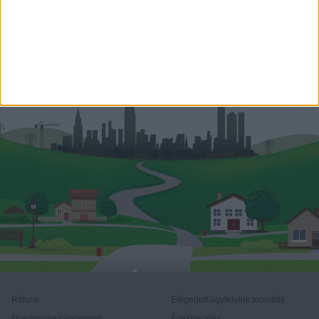
+36 70 387 0875
kati.vereb@oh.hu
Rólunk
Elégedett ügyfeleink mondták
Openhouse cégcsoport
Értékbecslés